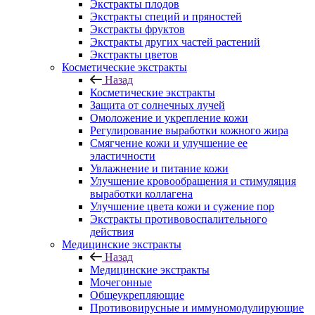
Экстракты плодов
Экстракты специй и пряностей
Экстракты фруктов
Экстракты других частей растений
Экстракты цветов
Косметические экстракты
Назад
Косметические экстракты
Защита от солнечных лучей
Омоложение и укрепление кожи
Регулирование выработки кожного жира
Смягчение кожи и улучшение ее
эластичности
Увлажнение и питание кожи
Улучшение кровообращения и стимуляция
выработки коллагена
Улучшение цвета кожи и сужение пор
Экстракты противовоспалительного
действия
Медицинские экстракты
Назад
Медицинские экстракты
Мочегонные
Общеукрепляющие
Противовирусные и иммуномодулирующие