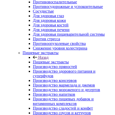
Противовоспалительные
Противосудорожные и успокоительные
Сосудистые
Для здоровья глаз
Для здоровья кожи
Для здоровья костей
Для здоровья печени
Для здоровья пищеварительной системы
Против стресса
Противоопухолевые свойства
Снижение уровня холестерина
Пищевые экстракты
Назад
Пищевые экстракты
Производство пряностей
Производство здорового питания и
суперфудов
Производство консервов
Производство мармелада и джемов
Производство мороженого и десертов
Производство напитков
Производство пищевых добавок и
витаминных комплексов
Производство сладостей и конфет
Производство соусов и кетчупов