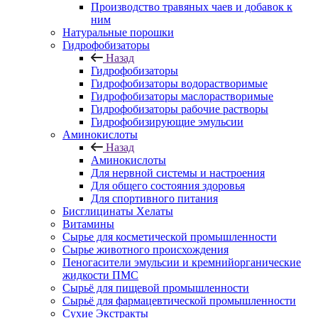
Производство травяных чаев и добавок к
ним
Натуральные порошки
Гидрофобизаторы
Назад
Гидрофобизаторы
Гидрофобизаторы водорастворимые
Гидрофобизаторы маслорастворимые
Гидрофобизаторы рабочие растворы
Гидрофобизирующие эмульсии
Аминокислоты
Назад
Аминокислоты
Для нервной системы и настроения
Для общего состояния здоровья
Для спортивного питания
Бисглицинаты Хелаты
Витамины
Сырье для косметической промышленности
Сырье животного происхождения
Пеногасители эмульсии и кремнийорганические
жидкости ПМС
Сырьё для пищевой промышленности
Сырьё для фармацевтической промышленности
Сухие Экстракты