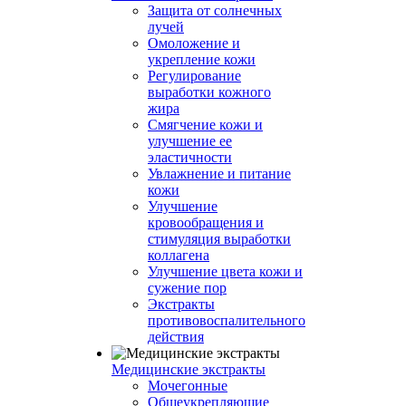
Защита от солнечных
лучей
Омоложение и
укрепление кожи
Регулирование
выработки кожного
жира
Смягчение кожи и
улучшение ее
эластичности
Увлажнение и питание
кожи
Улучшение
кровообращения и
стимуляция выработки
коллагена
Улучшение цвета кожи и
сужение пор
Экстракты
противовоспалительного
действия
Медицинские экстракты
Мочегонные
Общеукрепляющие