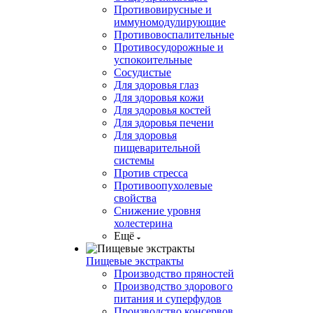
Противовирусные и
иммуномодулирующие
Противовоспалительные
Противосудорожные и
успокоительные
Сосудистые
Для здоровья глаз
Для здоровья кожи
Для здоровья костей
Для здоровья печени
Для здоровья
пищеварительной
системы
Против стресса
Противоопухолевые
свойства
Снижение уровня
холестерина
Ещё
Пищевые экстракты
Производство пряностей
Производство здорового
питания и суперфудов
Производство консервов