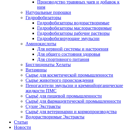
Производство травяных чаев и добавок к
ним
Натуральные порошки
Гидрофобизаторы
Гидрофобизаторы водорастворимые
Гидрофобизаторы маслорастворимые
Гидрофобизаторы рабочие растворы
Гидрофобизирующие эмульсии
Аминокислоты
Для нервной системы и настроения
Для общего состояния здоровья
Для спортивного питания
Бисглицинаты Хелаты
Витамины
Сырье для косметической промышленности
Сырье животного происхождения
Пеногасители эмульсии и кремнийорганические
жидкости ПМС
Сырьё для пищевой промышленности
Сырьё для фармацевтической промышленности
Сухие Экстракты
Сырьё для ветеринарии и кормопроизводства
Водорастворимые Экстракты
Статьи
Новости