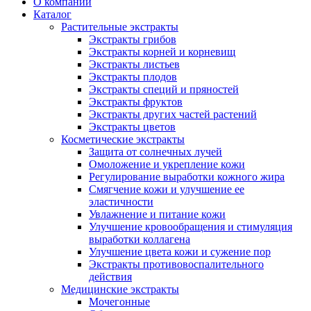
О компании
Каталог
Растительные экстракты
Экстракты грибов
Экстракты корней и корневищ
Экстракты листьев
Экстракты плодов
Экстракты специй и пряностей
Экстракты фруктов
Экстракты других частей растений
Экстракты цветов
Косметические экстракты
Защита от солнечных лучей
Омоложение и укрепление кожи
Регулирование выработки кожного жира
Смягчение кожи и улучшение ее
эластичности
Увлажнение и питание кожи
Улучшение кровообращения и стимуляция
выработки коллагена
Улучшение цвета кожи и сужение пор
Экстракты противовоспалительного
действия
Медицинские экстракты
Мочегонные