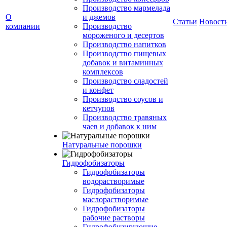
Производство мармелада
О
и джемов
Статьи
Новост
компании
Производство
мороженого и десертов
Производство напитков
Производство пищевых
добавок и витаминных
комплексов
Производство сладостей
и конфет
Производство соусов и
кетчупов
Производство травяных
чаев и добавок к ним
Натуральные порошки
Гидрофобизаторы
Гидрофобизаторы
водорастворимые
Гидрофобизаторы
маслорастворимые
Гидрофобизаторы
рабочие растворы
Гидрофобизирующие