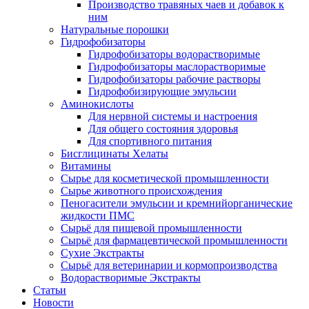
Производство травяных чаев и добавок к
ним
Натуральные порошки
Гидрофобизаторы
Гидрофобизаторы водорастворимые
Гидрофобизаторы маслорастворимые
Гидрофобизаторы рабочие растворы
Гидрофобизирующие эмульсии
Аминокислоты
Для нервной системы и настроения
Для общего состояния здоровья
Для спортивного питания
Бисглицинаты Хелаты
Витамины
Сырье для косметической промышленности
Сырье животного происхождения
Пеногасители эмульсии и кремнийорганические
жидкости ПМС
Сырьё для пищевой промышленности
Сырьё для фармацевтической промышленности
Сухие Экстракты
Сырьё для ветеринарии и кормопроизводства
Водорастворимые Экстракты
Статьи
Новости