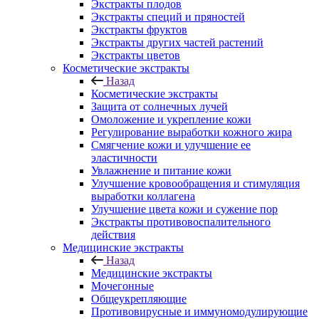
Экстракты плодов
Экстракты специй и пряностей
Экстракты фруктов
Экстракты других частей растений
Экстракты цветов
Косметические экстракты
Назад
Косметические экстракты
Защита от солнечных лучей
Омоложение и укрепление кожи
Регулирование выработки кожного жира
Смягчение кожи и улучшение ее
эластичности
Увлажнение и питание кожи
Улучшение кровообращения и стимуляция
выработки коллагена
Улучшение цвета кожи и сужение пор
Экстракты противовоспалительного
действия
Медицинские экстракты
Назад
Медицинские экстракты
Мочегонные
Общеукрепляющие
Противовирусные и иммуномодулирующие