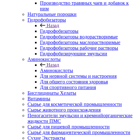
Производство травяных чаев и добавок к
ним
Натуральные порошки
Гидрофобизаторы
Назад
Гидрофобизаторы
Гидрофобизаторы водорастворимые
Гидрофобизаторы маслорастворимые
Гидрофобизаторы рабочие растворы
Гидрофобизирующие эмульсии
Аминокислоты
Назад
Аминокислоты
Для нервной системы и настроения
Для общего состояния здоровья
Для спортивного питания
Бисглицинаты Хелаты
Витамины
Сырье для косметической промышленности
Сырье животного происхождения
Пеногасители эмульсии и кремнийорганические
жидкости ПМС
Сырьё для пищевой промышленности
Сырьё для фармацевтической промышленности
Сухие Экстракты