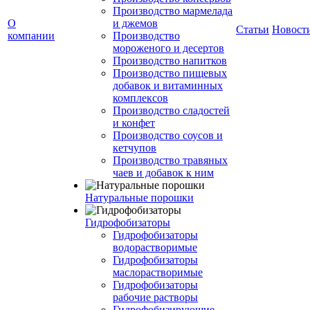
Производство мармелада
О
и джемов
Статьи
Новост
компании
Производство
мороженого и десертов
Производство напитков
Производство пищевых
добавок и витаминных
комплексов
Производство сладостей
и конфет
Производство соусов и
кетчупов
Производство травяных
чаев и добавок к ним
Натуральные порошки
Гидрофобизаторы
Гидрофобизаторы
водорастворимые
Гидрофобизаторы
маслорастворимые
Гидрофобизаторы
рабочие растворы
Гидрофобизирующие