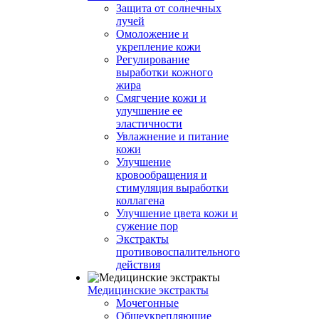
Защита от солнечных
лучей
Омоложение и
укрепление кожи
Регулирование
выработки кожного
жира
Смягчение кожи и
улучшение ее
эластичности
Увлажнение и питание
кожи
Улучшение
кровообращения и
стимуляция выработки
коллагена
Улучшение цвета кожи и
сужение пор
Экстракты
противовоспалительного
действия
Медицинские экстракты
Мочегонные
Общеукрепляющие