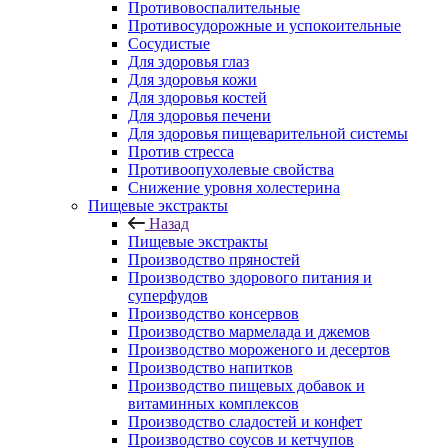
Противовоспалительные
Противосудорожные и успокоительные
Сосудистые
Для здоровья глаз
Для здоровья кожи
Для здоровья костей
Для здоровья печени
Для здоровья пищеварительной системы
Против стресса
Противоопухолевые свойства
Снижение уровня холестерина
Пищевые экстракты
Назад
Пищевые экстракты
Производство пряностей
Производство здорового питания и
суперфудов
Производство консервов
Производство мармелада и джемов
Производство мороженого и десертов
Производство напитков
Производство пищевых добавок и
витаминных комплексов
Производство сладостей и конфет
Производство соусов и кетчупов