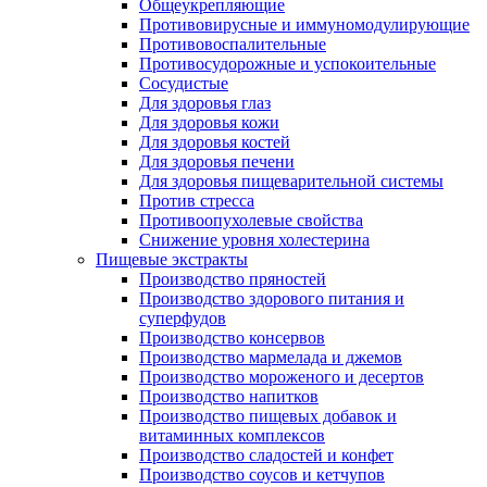
Общеукрепляющие
Противовирусные и иммуномодулирующие
Противовоспалительные
Противосудорожные и успокоительные
Сосудистые
Для здоровья глаз
Для здоровья кожи
Для здоровья костей
Для здоровья печени
Для здоровья пищеварительной системы
Против стресса
Противоопухолевые свойства
Снижение уровня холестерина
Пищевые экстракты
Производство пряностей
Производство здорового питания и
суперфудов
Производство консервов
Производство мармелада и джемов
Производство мороженого и десертов
Производство напитков
Производство пищевых добавок и
витаминных комплексов
Производство сладостей и конфет
Производство соусов и кетчупов