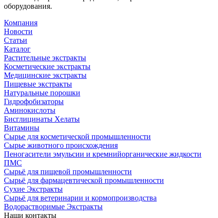
оборудования.
Компания
Новости
Статьи
Каталог
Растительные экстракты
Косметические экстракты
Медицинские экстракты
Пищевые экстракты
Натуральные порошки
Гидрофобизаторы
Аминокислоты
Бисглицинаты Хелаты
Витамины
Сырье для косметической промышленности
Сырье животного происхождения
Пеногасители эмульсии и кремнийорганические жидкости
ПМС
Сырьё для пищевой промышленности
Сырьё для фармацевтической промышленности
Сухие Экстракты
Сырьё для ветеринарии и кормопроизводства
Водорастворимые Экстракты
Наши контакты