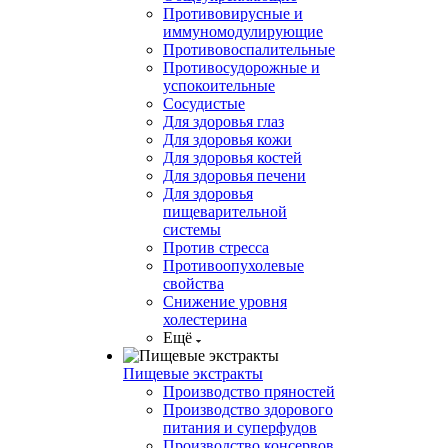
Противовирусные и
иммуномодулирующие
Противовоспалительные
Противосудорожные и
успокоительные
Сосудистые
Для здоровья глаз
Для здоровья кожи
Для здоровья костей
Для здоровья печени
Для здоровья
пищеварительной
системы
Против стресса
Противоопухолевые
свойства
Снижение уровня
холестерина
Ещё
Пищевые экстракты
Производство пряностей
Производство здорового
питания и суперфудов
Производство консервов