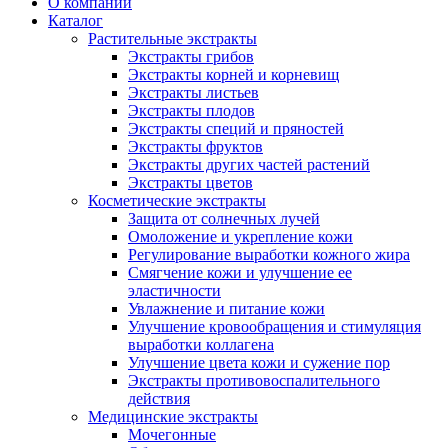
О компании
Каталог
Растительные экстракты
Экстракты грибов
Экстракты корней и корневищ
Экстракты листьев
Экстракты плодов
Экстракты специй и пряностей
Экстракты фруктов
Экстракты других частей растений
Экстракты цветов
Косметические экстракты
Защита от солнечных лучей
Омоложение и укрепление кожи
Регулирование выработки кожного жира
Смягчение кожи и улучшение ее
эластичности
Увлажнение и питание кожи
Улучшение кровообращения и стимуляция
выработки коллагена
Улучшение цвета кожи и сужение пор
Экстракты противовоспалительного
действия
Медицинские экстракты
Мочегонные