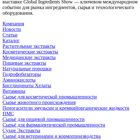
выставке Global Ingredients Show — ключевом международном
событии для рынка ингредиентов, сырья и технологического
оборудования.
Компания
Новости
Статьи
Каталог
Растительные экстракты
Косметические экстракты
Медицинские экстракты
Пищевые экстракты
Натуральные порошки
Гидрофобизаторы
Аминокислоты
Бисглицинаты Хелаты
Витамины
Сырье для косметической промышленности
Сырье животного происхождения
Пеногасители эмульсии и кремнийорганические жидкости
ПМС
Сырьё для пищевой промышленности
Сырьё для фармацевтической промышленности
Сухие Экстракты
Сырьё для ветеринарии и кормопроизводства