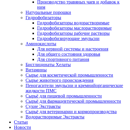
Производство травяных чаев и добавок к
ним
Натуральные порошки
Гидрофобизаторы
Гидрофобизаторы водорастворимые
Гидрофобизаторы маслорастворимые
Гидрофобизаторы рабочие растворы
Гидрофобизирующие эмульсии
Аминокислоты
Для нервной системы и настроения
Для общего состояния здоровья
Для спортивного питания
Бисглицинаты Хелаты
Витамины
Сырье для косметической промышленности
Сырье животного происхождения
Пеногасители эмульсии и кремнийорганические
жидкости ПМС
Сырьё для пищевой промышленности
Сырьё для фармацевтической промышленности
Сухие Экстракты
Сырьё для ветеринарии и кормопроизводства
Водорастворимые Экстракты
Статьи
Новости