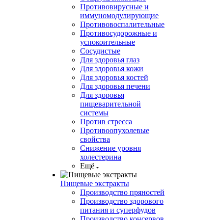
Противовирусные и
иммуномодулирующие
Противовоспалительные
Противосудорожные и
успокоительные
Сосудистые
Для здоровья глаз
Для здоровья кожи
Для здоровья костей
Для здоровья печени
Для здоровья
пищеварительной
системы
Против стресса
Противоопухолевые
свойства
Снижение уровня
холестерина
Ещё
Пищевые экстракты
Производство пряностей
Производство здорового
питания и суперфудов
Производство консервов