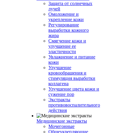
Защита от солнечных
лучей
Омоложение и
укрепление кожи
Регулирование
выработки кожного
жира
Смягчение кожи и
улучшение ее
эластичности
Увлажнение и питание
кожи
Улучшение
кровообращения и
стимуляция выработки
коллагена
Улучшение цвета кожи и
сужение пор
Экстракты
противовоспалительного
действия
Медицинские экстракты
Мочегонные
Общеукрепляющие