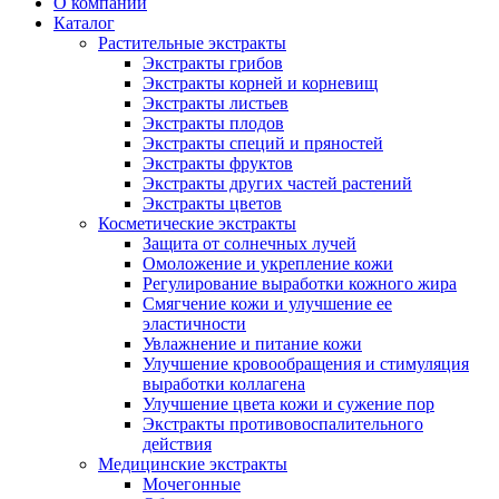
О компании
Каталог
Растительные экстракты
Экстракты грибов
Экстракты корней и корневищ
Экстракты листьев
Экстракты плодов
Экстракты специй и пряностей
Экстракты фруктов
Экстракты других частей растений
Экстракты цветов
Косметические экстракты
Защита от солнечных лучей
Омоложение и укрепление кожи
Регулирование выработки кожного жира
Смягчение кожи и улучшение ее
эластичности
Увлажнение и питание кожи
Улучшение кровообращения и стимуляция
выработки коллагена
Улучшение цвета кожи и сужение пор
Экстракты противовоспалительного
действия
Медицинские экстракты
Мочегонные