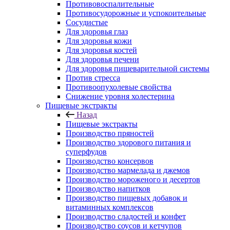
Противовоспалительные
Противосудорожные и успокоительные
Сосудистые
Для здоровья глаз
Для здоровья кожи
Для здоровья костей
Для здоровья печени
Для здоровья пищеварительной системы
Против стресса
Противоопухолевые свойства
Снижение уровня холестерина
Пищевые экстракты
Назад
Пищевые экстракты
Производство пряностей
Производство здорового питания и
суперфудов
Производство консервов
Производство мармелада и джемов
Производство мороженого и десертов
Производство напитков
Производство пищевых добавок и
витаминных комплексов
Производство сладостей и конфет
Производство соусов и кетчупов