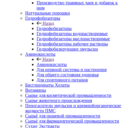
Производство травяных чаев и добавок к
ним
Натуральные порошки
Гидрофобизаторы
Назад
Гидрофобизаторы
Гидрофобизаторы водорастворимые
Гидрофобизаторы маслорастворимые
Гидрофобизаторы рабочие растворы
Гидрофобизирующие эмульсии
Аминокислоты
Назад
Аминокислоты
Для нервной системы и настроения
Для общего состояния здоровья
Для спортивного питания
Бисглицинаты Хелаты
Витамины
Сырье для косметической промышленности
Сырье животного происхождения
Пеногасители эмульсии и кремнийорганические
жидкости ПМС
Сырьё для пищевой промышленности
Сырьё для фармацевтической промышленности
Сухие Экстракты