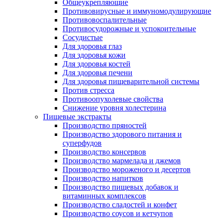
Общеукрепляющие
Противовирусные и иммуномодулирующие
Противовоспалительные
Противосудорожные и успокоительные
Сосудистые
Для здоровья глаз
Для здоровья кожи
Для здоровья костей
Для здоровья печени
Для здоровья пищеварительной системы
Против стресса
Противоопухолевые свойства
Снижение уровня холестерина
Пищевые экстракты
Производство пряностей
Производство здорового питания и
суперфудов
Производство консервов
Производство мармелада и джемов
Производство мороженого и десертов
Производство напитков
Производство пищевых добавок и
витаминных комплексов
Производство сладостей и конфет
Производство соусов и кетчупов