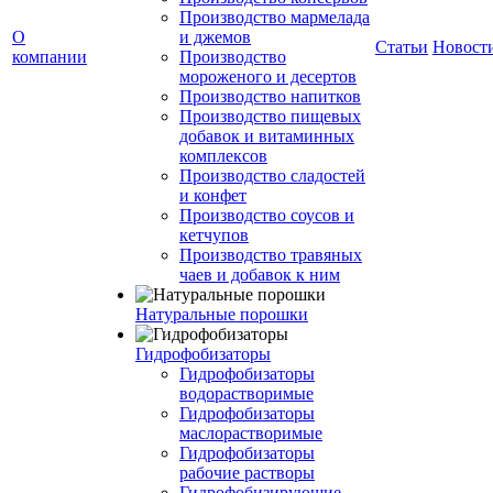
Производство мармелада
О
и джемов
Статьи
Новост
компании
Производство
мороженого и десертов
Производство напитков
Производство пищевых
добавок и витаминных
комплексов
Производство сладостей
и конфет
Производство соусов и
кетчупов
Производство травяных
чаев и добавок к ним
Натуральные порошки
Гидрофобизаторы
Гидрофобизаторы
водорастворимые
Гидрофобизаторы
маслорастворимые
Гидрофобизаторы
рабочие растворы
Гидрофобизирующие