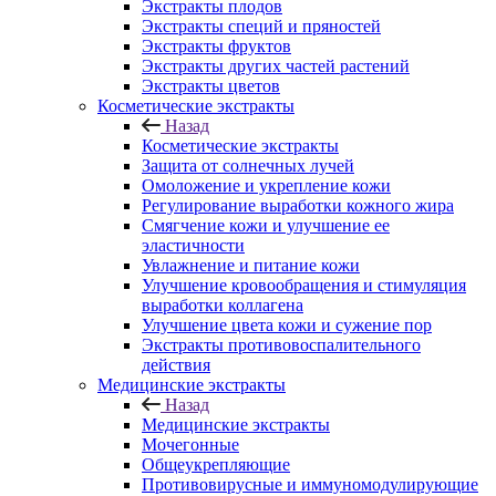
Экстракты плодов
Экстракты специй и пряностей
Экстракты фруктов
Экстракты других частей растений
Экстракты цветов
Косметические экстракты
Назад
Косметические экстракты
Защита от солнечных лучей
Омоложение и укрепление кожи
Регулирование выработки кожного жира
Смягчение кожи и улучшение ее
эластичности
Увлажнение и питание кожи
Улучшение кровообращения и стимуляция
выработки коллагена
Улучшение цвета кожи и сужение пор
Экстракты противовоспалительного
действия
Медицинские экстракты
Назад
Медицинские экстракты
Мочегонные
Общеукрепляющие
Противовирусные и иммуномодулирующие