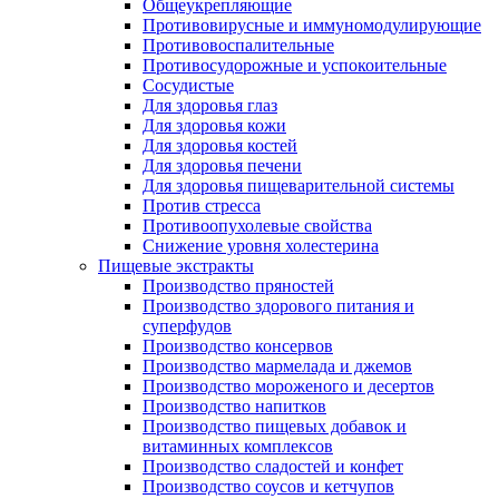
Общеукрепляющие
Противовирусные и иммуномодулирующие
Противовоспалительные
Противосудорожные и успокоительные
Сосудистые
Для здоровья глаз
Для здоровья кожи
Для здоровья костей
Для здоровья печени
Для здоровья пищеварительной системы
Против стресса
Противоопухолевые свойства
Снижение уровня холестерина
Пищевые экстракты
Производство пряностей
Производство здорового питания и
суперфудов
Производство консервов
Производство мармелада и джемов
Производство мороженого и десертов
Производство напитков
Производство пищевых добавок и
витаминных комплексов
Производство сладостей и конфет
Производство соусов и кетчупов