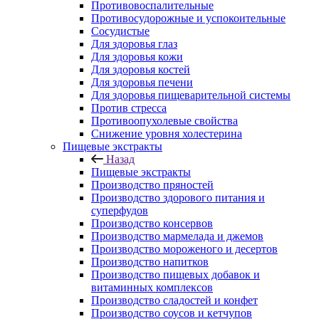
Противовоспалительные
Противосудорожные и успокоительные
Сосудистые
Для здоровья глаз
Для здоровья кожи
Для здоровья костей
Для здоровья печени
Для здоровья пищеварительной системы
Против стресса
Противоопухолевые свойства
Снижение уровня холестерина
Пищевые экстракты
Назад
Пищевые экстракты
Производство пряностей
Производство здорового питания и
суперфудов
Производство консервов
Производство мармелада и джемов
Производство мороженого и десертов
Производство напитков
Производство пищевых добавок и
витаминных комплексов
Производство сладостей и конфет
Производство соусов и кетчупов