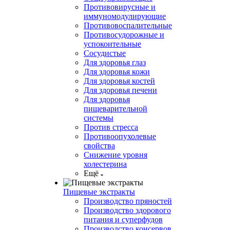
Противовирусные и
иммуномодулирующие
Противовоспалительные
Противосудорожные и
успокоительные
Сосудистые
Для здоровья глаз
Для здоровья кожи
Для здоровья костей
Для здоровья печени
Для здоровья
пищеварительной
системы
Против стресса
Противоопухолевые
свойства
Снижение уровня
холестерина
Ещё
Пищевые экстракты
Производство пряностей
Производство здорового
питания и суперфудов
Производство консервов