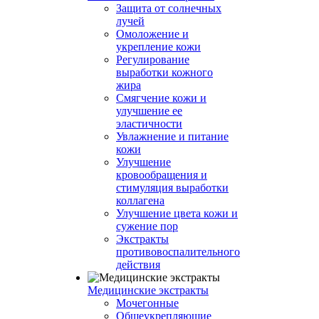
Защита от солнечных
лучей
Омоложение и
укрепление кожи
Регулирование
выработки кожного
жира
Смягчение кожи и
улучшение ее
эластичности
Увлажнение и питание
кожи
Улучшение
кровообращения и
стимуляция выработки
коллагена
Улучшение цвета кожи и
сужение пор
Экстракты
противовоспалительного
действия
Медицинские экстракты
Мочегонные
Общеукрепляющие