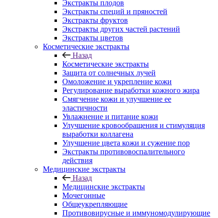
Экстракты плодов
Экстракты специй и пряностей
Экстракты фруктов
Экстракты других частей растений
Экстракты цветов
Косметические экстракты
Назад
Косметические экстракты
Защита от солнечных лучей
Омоложение и укрепление кожи
Регулирование выработки кожного жира
Смягчение кожи и улучшение ее
эластичности
Увлажнение и питание кожи
Улучшение кровообращения и стимуляция
выработки коллагена
Улучшение цвета кожи и сужение пор
Экстракты противовоспалительного
действия
Медицинские экстракты
Назад
Медицинские экстракты
Мочегонные
Общеукрепляющие
Противовирусные и иммуномодулирующие