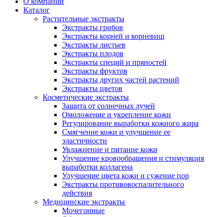
О компании
Каталог
Растительные экстракты
Экстракты грибов
Экстракты корней и корневищ
Экстракты листьев
Экстракты плодов
Экстракты специй и пряностей
Экстракты фруктов
Экстракты других частей растений
Экстракты цветов
Косметические экстракты
Защита от солнечных лучей
Омоложение и укрепление кожи
Регулирование выработки кожного жира
Смягчение кожи и улучшение ее
эластичности
Увлажнение и питание кожи
Улучшение кровообращения и стимуляция
выработки коллагена
Улучшение цвета кожи и сужение пор
Экстракты противовоспалительного
действия
Медицинские экстракты
Мочегонные