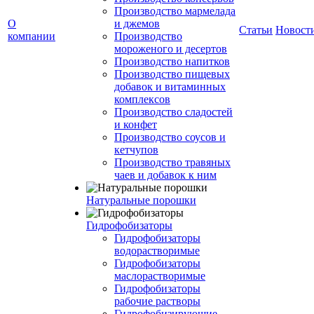
Производство мармелада
О
и джемов
Статьи
Новост
компании
Производство
мороженого и десертов
Производство напитков
Производство пищевых
добавок и витаминных
комплексов
Производство сладостей
и конфет
Производство соусов и
кетчупов
Производство травяных
чаев и добавок к ним
Натуральные порошки
Гидрофобизаторы
Гидрофобизаторы
водорастворимые
Гидрофобизаторы
маслорастворимые
Гидрофобизаторы
рабочие растворы
Гидрофобизирующие