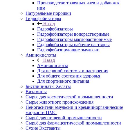
Производство травяных чаев и добавок к
ним
Натуральные порошки
Гидрофобизаторы
Назад
Гидрофобизаторы
Гидрофобизаторы водорастворимые
Гидрофобизаторы маслорастворимые
Гидрофобизаторы рабочие растворы
Гидрофобизирующие эмульсии
Аминокислоты
Назад
Аминокислоты
Для нервной системы и настроения
Для общего состояния здоровья
Для спортивного питания
Бисглицинаты Хелаты
Витамины
Сырье для косметической промышленности
Сырье животного происхождения
Пеногасители эмульсии и кремнийорганические
жидкости ПМС
Сырьё для пищевой промышленности
Сырьё для фармацевтической промышленности
Сухие Экстракты