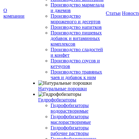
Производство мармелада
О
и джемов
Статьи
Новост
компании
Производство
мороженого и десертов
Производство напитков
Производство пищевых
добавок и витаминных
комплексов
Производство сладостей
и конфет
Производство соусов и
кетчупов
Производство травяных
чаев и добавок к ним
Натуральные порошки
Гидрофобизаторы
Гидрофобизаторы
водорастворимые
Гидрофобизаторы
маслорастворимые
Гидрофобизаторы
рабочие растворы
Гидрофобизирующие