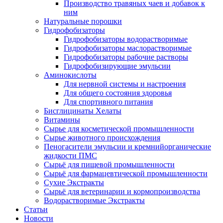
Производство травяных чаев и добавок к
ним
Натуральные порошки
Гидрофобизаторы
Гидрофобизаторы водорастворимые
Гидрофобизаторы маслорастворимые
Гидрофобизаторы рабочие растворы
Гидрофобизирующие эмульсии
Аминокислоты
Для нервной системы и настроения
Для общего состояния здоровья
Для спортивного питания
Бисглицинаты Хелаты
Витамины
Сырье для косметической промышленности
Сырье животного происхождения
Пеногасители эмульсии и кремнийорганические
жидкости ПМС
Сырьё для пищевой промышленности
Сырьё для фармацевтической промышленности
Сухие Экстракты
Сырьё для ветеринарии и кормопроизводства
Водорастворимые Экстракты
Статьи
Новости