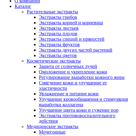
О компании
Каталог
Растительные экстракты
Экстракты грибов
Экстракты корней и корневищ
Экстракты листьев
Экстракты плодов
Экстракты специй и пряностей
Экстракты фруктов
Экстракты других частей растений
Экстракты цветов
Косметические экстракты
Защита от солнечных лучей
Омоложение и укрепление кожи
Регулирование выработки кожного жира
Смягчение кожи и улучшение ее
эластичности
Увлажнение и питание кожи
Улучшение кровообращения и стимуляция
выработки коллагена
Улучшение цвета кожи и сужение пор
Экстракты противовоспалительного
действия
Медицинские экстракты
Мочегонные