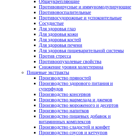
Общеукрепляющие
Противовирусные и иммуномодулирующие
Противовоспалительные
Противосудорожные и успокоительные
Сосудистые
Для здоровья глаз
Для здоровья кожи
Для здоровья костей
Для здоровья печени
Для здоровья пищеварительной системы
Против стресса
Противоопухолевые свойства
Снижение уровня холестерина
Пищевые экстракты
Производство пряностей
Производство здорового питания и
суперфудов
Производство консервов
Производство мармелада и джемов
Производство мороженого и десертов
Производство напитков
Производство пищевых добавок и
витаминных комплексов
Производство сладостей и конфет
Производство соусов и кетчупов