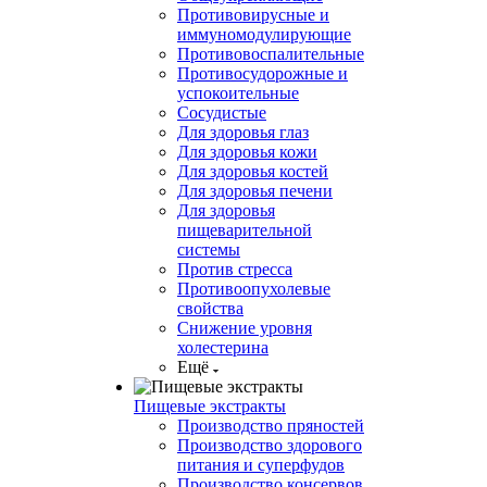
Противовирусные и
иммуномодулирующие
Противовоспалительные
Противосудорожные и
успокоительные
Сосудистые
Для здоровья глаз
Для здоровья кожи
Для здоровья костей
Для здоровья печени
Для здоровья
пищеварительной
системы
Против стресса
Противоопухолевые
свойства
Снижение уровня
холестерина
Ещё
Пищевые экстракты
Производство пряностей
Производство здорового
питания и суперфудов
Производство консервов