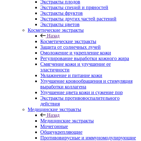
Экстракты плодов
Экстракты специй и пряностей
Экстракты фруктов
Экстракты других частей растений
Экстракты цветов
Косметические экстракты
Назад
Косметические экстракты
Защита от солнечных лучей
Омоложение и укрепление кожи
Регулирование выработки кожного жира
Смягчение кожи и улучшение ее
эластичности
Увлажнение и питание кожи
Улучшение кровообращения и стимуляция
выработки коллагена
Улучшение цвета кожи и сужение пор
Экстракты противовоспалительного
действия
Медицинские экстракты
Назад
Медицинские экстракты
Мочегонные
Общеукрепляющие
Противовирусные и иммуномодулирующие