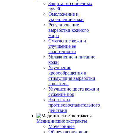
Защита от солнечных
лучей
Омоложение и
укрепление кожи
Регулирование
выработки кожного
жира
Смягчение кожи и
улучшение ее
эластичности
Увлажнение и питание
кожи
Улучшение
кровообращения и
стимуляция выработки
коллагена
Улучшение цвета кожи и
сужение пор
Экстракты
противовоспалительного
действия
Медицинские экстракты
Мочегонные
Общеукрепляющие