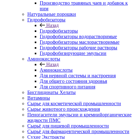
Производство травяных чаев и добавок к
ним
Натуральные порошки
Гидрофобизаторы
Назад
Гидрофобизаторы
Гидрофобизаторы водорастворимые
Гидрофобизаторы маслорастворимые
Гидрофобизаторы рабочие растворы
Гидрофобизирующие эмульсии
Аминокислоты
Назад
Аминокислоты
Для нервной системы и настроения
Для общего состояния здоровья
Для спортивного питания
Бисглицинаты Хелаты
Витамины
Сырье для косметической промышленности
Сырье животного происхождения
Пеногасители эмульсии и кремнийорганические
жидкости ПМС
Сырьё для пищевой промышленности
Сырьё для фармацевтической промышленности
Сухие Экстракты