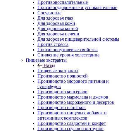
Противовоспалительные
Противосудорожные и успокоительные
Сосудистые
Для здоровья глаз
Для здоровья кожи
Для здоровья костей
Для здоровья печени
Для здоровья пищеварительной системы
Против стресса
Противоопухолевые свойства
Снижение уровня холестерина
Пищевые экстракты
Назад
Пищевые экстракты
Производство пряностей
Производство здорового питания и
суперфудов
Производство консервов
Производство мармелада и джемов
Производство мороженого и десертов
Производство напитков
Производство пищевых добавок и
витаминных комплексов
Производство сладостей и конфет
Производство соусов и кетчупов