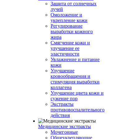
Защита от солнечных
лучей
Омоложение и
укрепление кожи
Регулирование
выработки кожного
жира
Смягчение кожи и
улучшение ее
эластичности
Увлажнение и питание
кожи
Улучшение
кровообращения и
стимуляция выработки
коллагена
Улучшение цвета кожи и
сужение пор
Экстракты
противовоспалительного
действия
Медицинские экстракты
Мочегонные
Общеукрепляющие