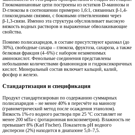
Глюкоманнановые цепи построены из остатков D-маннозы и
D-глюкозы в соотношении примерно 1,6:1, связанных β-1,4-
гликозидными связями, с боковыми ответвлениями через
β-1,3-связи. Именно эта структура обусловливает высокую
вязкость водных растворов и выраженные обволакивающие
свойства.
Помимо полисахаридов, в составе присутствуют крахмал (до
30%), свободные сахара – глюкоза, фруктоза, сахароза, а также
белковая фракция (4–6%) с набором незаменимых
аминокислот. Фенольные соединения представлены
небольшими количествами флавоноидов и гидроксикоричных
кислот. Минеральный состав включает кальций, калий,
фосфор и железо.
Стандартизация и спецификация
Продукт стандартизирован по содержанию суммарных
полисахаридов – не менее 40% в пересчёте на маннозу
(гравиметрический метод после осаждения этанолом).
Вязкость 1%-го водного раствора при 25 °C составляет не
менее 200 мПа·с (ротационная вискозиметрия). Влажность не
превышает 8% (Karl Fischer). Показатель pH водного
дисперсии (2%) находится в диапазоне 5,0–7,5.