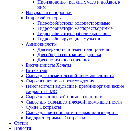
Производство травяных чаев и добавок к
ним
Натуральные порошки
Гидрофобизаторы
Гидрофобизаторы водорастворимые
Гидрофобизаторы маслорастворимые
Гидрофобизаторы рабочие растворы
Гидрофобизирующие эмульсии
Аминокислоты
Для нервной системы и настроения
Для общего состояния здоровья
Для спортивного питания
Бисглицинаты Хелаты
Витамины
Сырье для косметической промышленности
Сырье животного происхождения
Пеногасители эмульсии и кремнийорганические
жидкости ПМС
Сырьё для пищевой промышленности
Сырьё для фармацевтической промышленности
Сухие Экстракты
Сырьё для ветеринарии и кормопроизводства
Водорастворимые Экстракты
Статьи
Новости