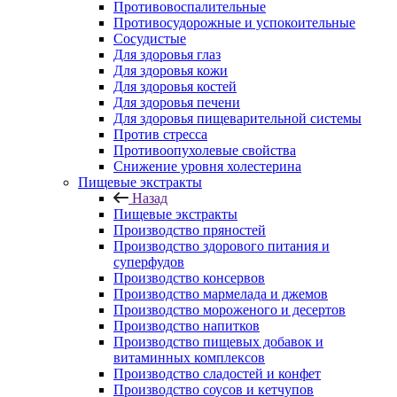
Противовоспалительные
Противосудорожные и успокоительные
Сосудистые
Для здоровья глаз
Для здоровья кожи
Для здоровья костей
Для здоровья печени
Для здоровья пищеварительной системы
Против стресса
Противоопухолевые свойства
Снижение уровня холестерина
Пищевые экстракты
Назад
Пищевые экстракты
Производство пряностей
Производство здорового питания и
суперфудов
Производство консервов
Производство мармелада и джемов
Производство мороженого и десертов
Производство напитков
Производство пищевых добавок и
витаминных комплексов
Производство сладостей и конфет
Производство соусов и кетчупов