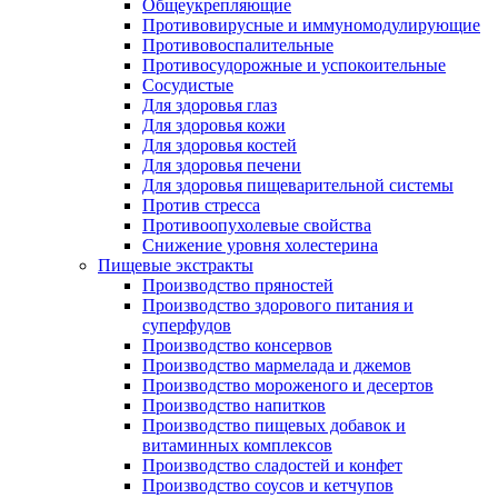
Общеукрепляющие
Противовирусные и иммуномодулирующие
Противовоспалительные
Противосудорожные и успокоительные
Сосудистые
Для здоровья глаз
Для здоровья кожи
Для здоровья костей
Для здоровья печени
Для здоровья пищеварительной системы
Против стресса
Противоопухолевые свойства
Снижение уровня холестерина
Пищевые экстракты
Производство пряностей
Производство здорового питания и
суперфудов
Производство консервов
Производство мармелада и джемов
Производство мороженого и десертов
Производство напитков
Производство пищевых добавок и
витаминных комплексов
Производство сладостей и конфет
Производство соусов и кетчупов