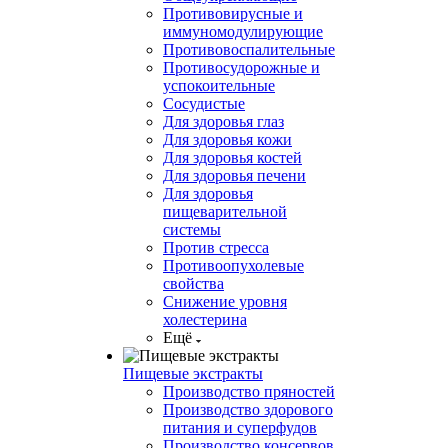
Противовирусные и
иммуномодулирующие
Противовоспалительные
Противосудорожные и
успокоительные
Сосудистые
Для здоровья глаз
Для здоровья кожи
Для здоровья костей
Для здоровья печени
Для здоровья
пищеварительной
системы
Против стресса
Противоопухолевые
свойства
Снижение уровня
холестерина
Ещё
Пищевые экстракты
Производство пряностей
Производство здорового
питания и суперфудов
Производство консервов