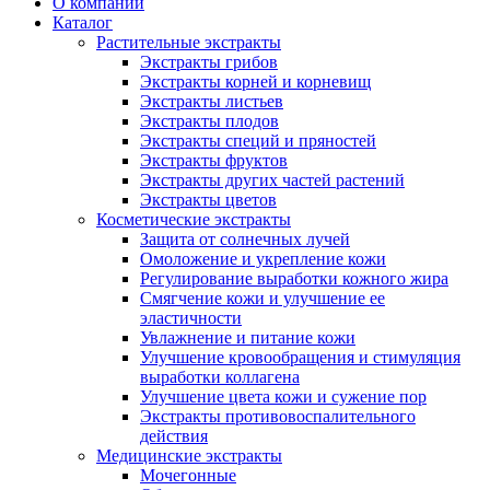
О компании
Каталог
Растительные экстракты
Экстракты грибов
Экстракты корней и корневищ
Экстракты листьев
Экстракты плодов
Экстракты специй и пряностей
Экстракты фруктов
Экстракты других частей растений
Экстракты цветов
Косметические экстракты
Защита от солнечных лучей
Омоложение и укрепление кожи
Регулирование выработки кожного жира
Смягчение кожи и улучшение ее
эластичности
Увлажнение и питание кожи
Улучшение кровообращения и стимуляция
выработки коллагена
Улучшение цвета кожи и сужение пор
Экстракты противовоспалительного
действия
Медицинские экстракты
Мочегонные