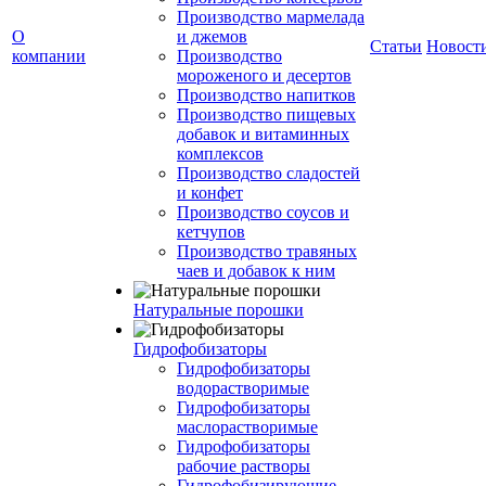
Производство мармелада
О
и джемов
Статьи
Новост
компании
Производство
мороженого и десертов
Производство напитков
Производство пищевых
добавок и витаминных
комплексов
Производство сладостей
и конфет
Производство соусов и
кетчупов
Производство травяных
чаев и добавок к ним
Натуральные порошки
Гидрофобизаторы
Гидрофобизаторы
водорастворимые
Гидрофобизаторы
маслорастворимые
Гидрофобизаторы
рабочие растворы
Гидрофобизирующие