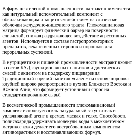
В фармацевтической промышленности экстракт применяется
как натуральный вспомогательный компонент с
обволакивающим и защитным действием на слизистые
оболочки желудочно-кишечного тракта. Глюкоманнановая
матрица формирует физический барьер на поверхности
слизистой, снижая раздражающее воздействие агрессивных
агентов. Используется в составе гастропротекторных
препаратов, лекарственных сиропов и порошков для
пероральных суспензий.
В нутрицевтике и пищевой промышленности экстракт входит
в состав БАД, функциональных напитков и диетических
смесей с акцентом на поддержку пищеварения.
Традиционный горячий напиток «салеп» на основе порошка
клубней широко распространён в кухнях Ближнего Востока и
Южной Азии, что формирует устойчивый спрос на
стандартизированное сырьё.
В косметической промышленности глюкоманнановый
комплекс используется как натуральный загуститель и
увлажняющий агент в кремах, масках и гелях. Способность
полисахарида удерживать молекулы воды в межклеточном
матриксе кожи делает его востребованным компонентом
антивозрастных и восстанавливающих формул.