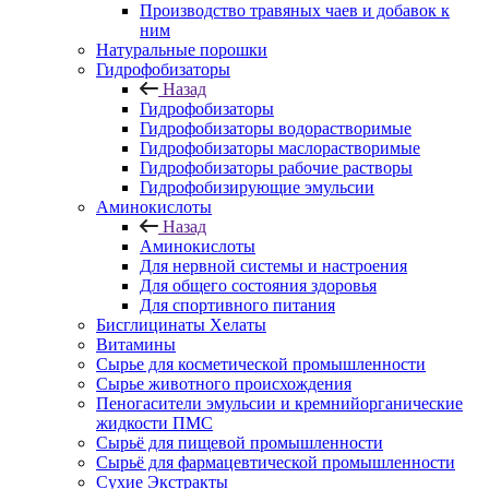
Производство травяных чаев и добавок к
ним
Натуральные порошки
Гидрофобизаторы
Назад
Гидрофобизаторы
Гидрофобизаторы водорастворимые
Гидрофобизаторы маслорастворимые
Гидрофобизаторы рабочие растворы
Гидрофобизирующие эмульсии
Аминокислоты
Назад
Аминокислоты
Для нервной системы и настроения
Для общего состояния здоровья
Для спортивного питания
Бисглицинаты Хелаты
Витамины
Сырье для косметической промышленности
Сырье животного происхождения
Пеногасители эмульсии и кремнийорганические
жидкости ПМС
Сырьё для пищевой промышленности
Сырьё для фармацевтической промышленности
Сухие Экстракты