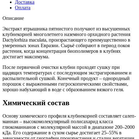
Доставка
Оплата
Описание
Экстракт ятрышника пятнистого получают из высушенных
клубнекорней многолетнего наземного орхидного растения
Dactylorhiza maculata, произрастающего преимущественно в
умеренных зонах Евразии. Сырьё собирают в период покоя
растения, когда концентрация биополимеров в клубнях
достигает максимума.
После первичной очистки клубни проходят сушку при
щадящих температурах с последующим экстрагированием и
распылительной сушкой. Конечный продукт – однородный
порошок с выраженными гигроскопическими свойствами,
хорошо набухающий в воде с образованием вязкого геля.
Химический состав
Основу химического профиля клубнекорней составляет салеп-
маннан – высокомолекулярный полисахарид класса
глюкоманнанов с молекулярной массой в диапазоне 200–2000
кДа. Его содержание в сухом сырье достигает 25–55% в
зависимости от географии произрастания и стадии вегетации.