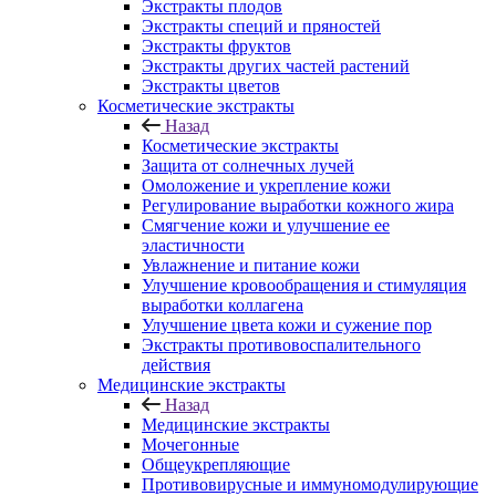
Экстракты плодов
Экстракты специй и пряностей
Экстракты фруктов
Экстракты других частей растений
Экстракты цветов
Косметические экстракты
Назад
Косметические экстракты
Защита от солнечных лучей
Омоложение и укрепление кожи
Регулирование выработки кожного жира
Смягчение кожи и улучшение ее
эластичности
Увлажнение и питание кожи
Улучшение кровообращения и стимуляция
выработки коллагена
Улучшение цвета кожи и сужение пор
Экстракты противовоспалительного
действия
Медицинские экстракты
Назад
Медицинские экстракты
Мочегонные
Общеукрепляющие
Противовирусные и иммуномодулирующие