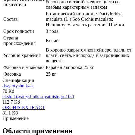
белого до светло-бежевого цвета со
показатели
слабым характерным запахом
Ботанический источник: Dactylorhiza
Состав
maculata (L.) Soó Orchis maculata;
Используемая часть растения: Цветки
Срок годности
3 года
Страна
Китай
происхождения
В хорошо закрытом контейнере, вдали от
Условия хранения
влаги, света, кислорода и загрязняющих
веществ.
Фасовка и упаковка
Барабан / коробка 25 кг
Фасовка
25 кг
Спецификации
ds-yartyshnik-sk
70 Кб
ekstrakt-yatryshnika-pyatnistogo-10-1
112.7 Кб
ORCHIS-EXTRACT
81.1 Кб
Применение
Области применения