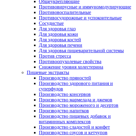
Общеукрепляющие
Противовирусные и иммуномодулирующие
Противовоспалительные
Противосудорожные и успокоительные
Сосудистые
Для здоровья глаз
Для здоровья кожи
Для здоровья костей
Для здоровья печени
Для здоровья пищеварительной системы
Против стресса
Противоопухолевые свойства
Снижение уровня холестерина
Пищевые экстракты
Производство пряностей
Производство здорового питания и
суперфудов
Производство консервов
Производство мармелада и джемов
Производство мороженого и десертов
Производство напитков
Производство пищевых добавок и
витаминных комплексов
Производство сладостей и конфет
Производство соусов и кетчупов