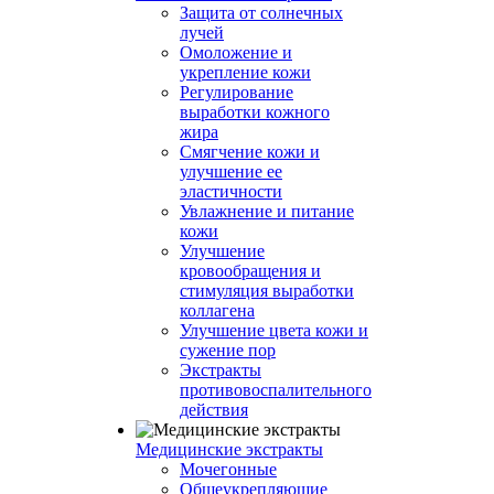
Защита от солнечных
лучей
Омоложение и
укрепление кожи
Регулирование
выработки кожного
жира
Смягчение кожи и
улучшение ее
эластичности
Увлажнение и питание
кожи
Улучшение
кровообращения и
стимуляция выработки
коллагена
Улучшение цвета кожи и
сужение пор
Экстракты
противовоспалительного
действия
Медицинские экстракты
Мочегонные
Общеукрепляющие