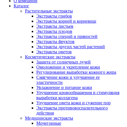
О компании
Каталог
Растительные экстракты
Экстракты грибов
Экстракты корней и корневищ
Экстракты листьев
Экстракты плодов
Экстракты специй и пряностей
Экстракты фруктов
Экстракты других частей растений
Экстракты цветов
Косметические экстракты
Защита от солнечных лучей
Омоложение и укрепление кожи
Регулирование выработки кожного жира
Смягчение кожи и улучшение ее
эластичности
Увлажнение и питание кожи
Улучшение кровообращения и стимуляция
выработки коллагена
Улучшение цвета кожи и сужение пор
Экстракты противовоспалительного
действия
Медицинские экстракты
Мочегонные