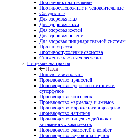
Противовоспалительные
Противосудорожные и успокоительные
Сосудистые
Для здоровья глаз
Для здоровья кожи
Для здоровья костей
Для здоровья печени
Для здоровья пищеварительной системы
Против стресса
Противоопухолевые свойства
Снижение уровня холестерина
Пищевые экстракты
Назад
Пищевые экстракты
Производство пряностей
Производство здорового питания и
суперфудов
Производство консервов
Производство мармелада и джемов
Производство мороженого и десертов
Производство напитков
Производство пищевых добавок и
витаминных комплексов
Производство сладостей и конфет
Производство соусов и кетчупов