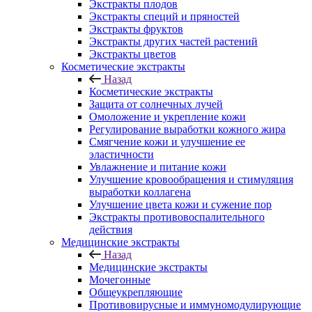
Экстракты плодов
Экстракты специй и пряностей
Экстракты фруктов
Экстракты других частей растений
Экстракты цветов
Косметические экстракты
Назад
Косметические экстракты
Защита от солнечных лучей
Омоложение и укрепление кожи
Регулирование выработки кожного жира
Смягчение кожи и улучшение ее
эластичности
Увлажнение и питание кожи
Улучшение кровообращения и стимуляция
выработки коллагена
Улучшение цвета кожи и сужение пор
Экстракты противовоспалительного
действия
Медицинские экстракты
Назад
Медицинские экстракты
Мочегонные
Общеукрепляющие
Противовирусные и иммуномодулирующие