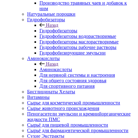
Производство травяных чаев и добавок к
ним
Натуральные порошки
Гидрофобизаторы
Назад
Гидрофобизаторы
Гидрофобизаторы водорастворимые
Гидрофобизаторы маслорастворимые
Гидрофобизаторы рабочие растворы
Гидрофобизирующие эмульсии
Аминокислоты
Назад
Аминокислоты
Для нервной системы и настроения
Для общего состояния здоровья
Для спортивного питания
Бисглицинаты Хелаты
Витамины
Сырье для косметической промышленности
Сырье животного происхождения
Пеногасители эмульсии и кремнийорганические
жидкости ПМС
Сырьё для пищевой промышленности
Сырьё для фармацевтической промышленности
Сухие Экстракты