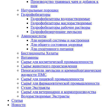
Производство травяных чаев и добавок к
ним
Натуральные порошки
Гидрофобизаторы
Гидрофобизаторы водорастворимые
Гидрофобизаторы маслорастворимые
Гидрофобизаторы рабочие растворы
Гидрофобизирующие эмульсии
Аминокислоты
Для нервной системы и настроения
Для общего состояния здоровья
Для спортивного питания
Бисглицинаты Хелаты
Витамины
Сырье для косметической промышленности
Сырье животного происхождения
Пеногасители эмульсии и кремнийорганические
жидкости ПМС
Сырьё для пищевой промышленности
Сырьё для фармацевтической промышленности
Сухие Экстракты
Сырьё для ветеринарии и кормопроизводства
Водорастворимые Экстракты
Статьи
Новости