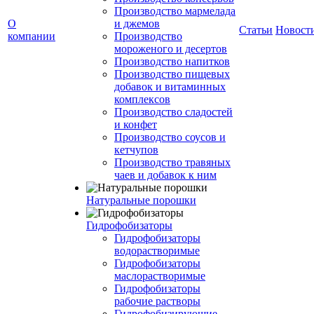
Производство мармелада
О
и джемов
Статьи
Новост
компании
Производство
мороженого и десертов
Производство напитков
Производство пищевых
добавок и витаминных
комплексов
Производство сладостей
и конфет
Производство соусов и
кетчупов
Производство травяных
чаев и добавок к ним
Натуральные порошки
Гидрофобизаторы
Гидрофобизаторы
водорастворимые
Гидрофобизаторы
маслорастворимые
Гидрофобизаторы
рабочие растворы
Гидрофобизирующие