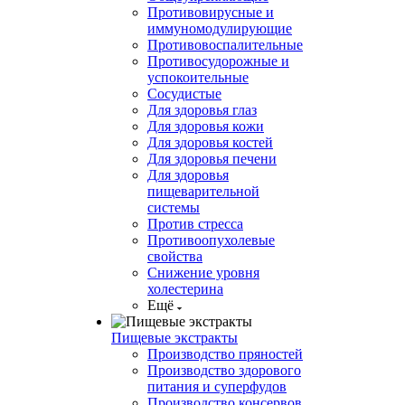
Противовирусные и
иммуномодулирующие
Противовоспалительные
Противосудорожные и
успокоительные
Сосудистые
Для здоровья глаз
Для здоровья кожи
Для здоровья костей
Для здоровья печени
Для здоровья
пищеварительной
системы
Против стресса
Противоопухолевые
свойства
Снижение уровня
холестерина
Ещё
Пищевые экстракты
Производство пряностей
Производство здорового
питания и суперфудов
Производство консервов