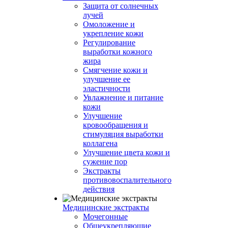
Защита от солнечных
лучей
Омоложение и
укрепление кожи
Регулирование
выработки кожного
жира
Смягчение кожи и
улучшение ее
эластичности
Увлажнение и питание
кожи
Улучшение
кровообращения и
стимуляция выработки
коллагена
Улучшение цвета кожи и
сужение пор
Экстракты
противовоспалительного
действия
Медицинские экстракты
Мочегонные
Общеукрепляющие