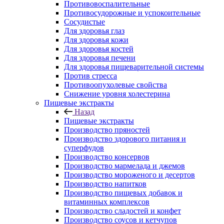
Противовоспалительные
Противосудорожные и успокоительные
Сосудистые
Для здоровья глаз
Для здоровья кожи
Для здоровья костей
Для здоровья печени
Для здоровья пищеварительной системы
Против стресса
Противоопухолевые свойства
Снижение уровня холестерина
Пищевые экстракты
Назад
Пищевые экстракты
Производство пряностей
Производство здорового питания и
суперфудов
Производство консервов
Производство мармелада и джемов
Производство мороженого и десертов
Производство напитков
Производство пищевых добавок и
витаминных комплексов
Производство сладостей и конфет
Производство соусов и кетчупов