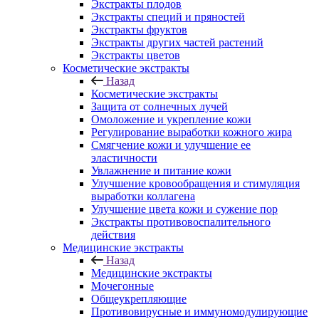
Экстракты плодов
Экстракты специй и пряностей
Экстракты фруктов
Экстракты других частей растений
Экстракты цветов
Косметические экстракты
Назад
Косметические экстракты
Защита от солнечных лучей
Омоложение и укрепление кожи
Регулирование выработки кожного жира
Смягчение кожи и улучшение ее
эластичности
Увлажнение и питание кожи
Улучшение кровообращения и стимуляция
выработки коллагена
Улучшение цвета кожи и сужение пор
Экстракты противовоспалительного
действия
Медицинские экстракты
Назад
Медицинские экстракты
Мочегонные
Общеукрепляющие
Противовирусные и иммуномодулирующие