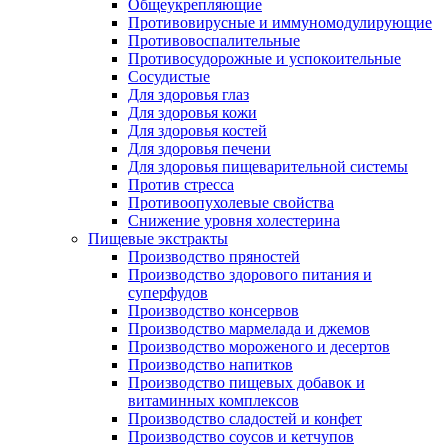
Общеукрепляющие
Противовирусные и иммуномодулирующие
Противовоспалительные
Противосудорожные и успокоительные
Сосудистые
Для здоровья глаз
Для здоровья кожи
Для здоровья костей
Для здоровья печени
Для здоровья пищеварительной системы
Против стресса
Противоопухолевые свойства
Снижение уровня холестерина
Пищевые экстракты
Производство пряностей
Производство здорового питания и
суперфудов
Производство консервов
Производство мармелада и джемов
Производство мороженого и десертов
Производство напитков
Производство пищевых добавок и
витаминных комплексов
Производство сладостей и конфет
Производство соусов и кетчупов