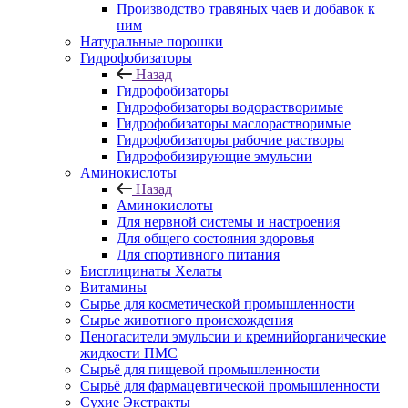
Производство травяных чаев и добавок к
ним
Натуральные порошки
Гидрофобизаторы
Назад
Гидрофобизаторы
Гидрофобизаторы водорастворимые
Гидрофобизаторы маслорастворимые
Гидрофобизаторы рабочие растворы
Гидрофобизирующие эмульсии
Аминокислоты
Назад
Аминокислоты
Для нервной системы и настроения
Для общего состояния здоровья
Для спортивного питания
Бисглицинаты Хелаты
Витамины
Сырье для косметической промышленности
Сырье животного происхождения
Пеногасители эмульсии и кремнийорганические
жидкости ПМС
Сырьё для пищевой промышленности
Сырьё для фармацевтической промышленности
Сухие Экстракты