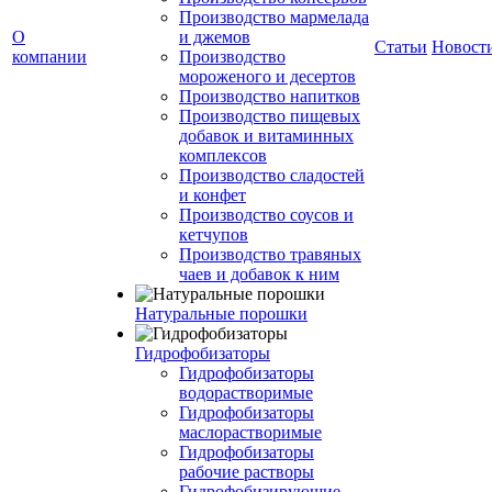
Производство мармелада
О
и джемов
Статьи
Новост
компании
Производство
мороженого и десертов
Производство напитков
Производство пищевых
добавок и витаминных
комплексов
Производство сладостей
и конфет
Производство соусов и
кетчупов
Производство травяных
чаев и добавок к ним
Натуральные порошки
Гидрофобизаторы
Гидрофобизаторы
водорастворимые
Гидрофобизаторы
маслорастворимые
Гидрофобизаторы
рабочие растворы
Гидрофобизирующие