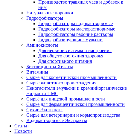
Производство травяных чаев и добавок к
ним
Натуральные порошки
Гидрофобизаторы
Гидрофобизаторы водорастворимые
Гидрофобизаторы маслорастворимые
Гидрофобизаторы рабочие растворы
Гидрофобизирующие эмульсии
Аминокислоты
Для нервной системы и настроения
Для общего состояния здоровья
Для спортивного питания
Бисглицинаты Хелаты
Витамины
Сырье для косметической промышленности
Сырье животного происхождения
Пеногасители эмульсии и кремнийорганические
жидкости ПМС
Сырьё для пищевой промышленности
Сырьё для фармацевтической промышленности
Сухие Экстракты
Сырьё для ветеринарии и кормопроизводства
Водорастворимые Экстракты
Статьи
Новости