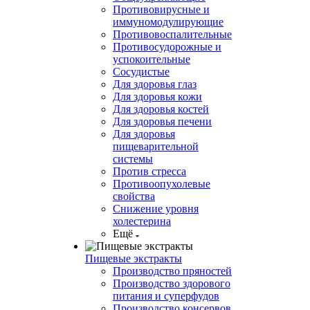
Противовирусные и
иммуномодулирующие
Противовоспалительные
Противосудорожные и
успокоительные
Сосудистые
Для здоровья глаз
Для здоровья кожи
Для здоровья костей
Для здоровья печени
Для здоровья
пищеварительной
системы
Против стресса
Противоопухолевые
свойства
Снижение уровня
холестерина
Ещё
Пищевые экстракты
Производство пряностей
Производство здорового
питания и суперфудов
Производство консервов