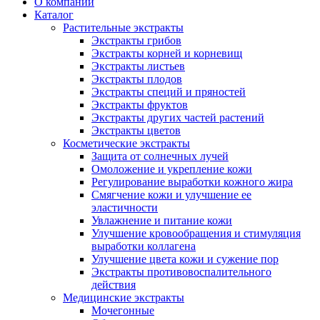
О компании
Каталог
Растительные экстракты
Экстракты грибов
Экстракты корней и корневищ
Экстракты листьев
Экстракты плодов
Экстракты специй и пряностей
Экстракты фруктов
Экстракты других частей растений
Экстракты цветов
Косметические экстракты
Защита от солнечных лучей
Омоложение и укрепление кожи
Регулирование выработки кожного жира
Смягчение кожи и улучшение ее
эластичности
Увлажнение и питание кожи
Улучшение кровообращения и стимуляция
выработки коллагена
Улучшение цвета кожи и сужение пор
Экстракты противовоспалительного
действия
Медицинские экстракты
Мочегонные