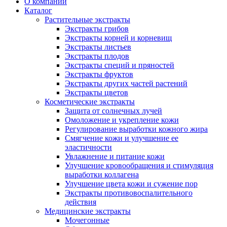
О компании
Каталог
Растительные экстракты
Экстракты грибов
Экстракты корней и корневищ
Экстракты листьев
Экстракты плодов
Экстракты специй и пряностей
Экстракты фруктов
Экстракты других частей растений
Экстракты цветов
Косметические экстракты
Защита от солнечных лучей
Омоложение и укрепление кожи
Регулирование выработки кожного жира
Смягчение кожи и улучшение ее
эластичности
Увлажнение и питание кожи
Улучшение кровообращения и стимуляция
выработки коллагена
Улучшение цвета кожи и сужение пор
Экстракты противовоспалительного
действия
Медицинские экстракты
Мочегонные