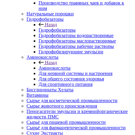
Производство травяных чаев и добавок к
ним
Натуральные порошки
Гидрофобизаторы
Назад
Гидрофобизаторы
Гидрофобизаторы водорастворимые
Гидрофобизаторы маслорастворимые
Гидрофобизаторы рабочие растворы
Гидрофобизирующие эмульсии
Аминокислоты
Назад
Аминокислоты
Для нервной системы и настроения
Для общего состояния здоровья
Для спортивного питания
Бисглицинаты Хелаты
Витамины
Сырье для косметической промышленности
Сырье животного происхождения
Пеногасители эмульсии и кремнийорганические
жидкости ПМС
Сырьё для пищевой промышленности
Сырьё для фармацевтической промышленности
Сухие Экстракты