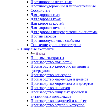
Противовоспалительные
Противосудорожные и успокоительные
Сосудистые
Для здоровья глаз
Для здоровья кожи
Для здоровья костей
Для здоровья печени
Для здоровья пищеварительной системы
Против стресса
Противоопухолевые свойства
Снижение уровня холестерина
Пищевые экстракты
Назад
Пищевые экстракты
Производство пряностей
Производство здорового питания и
суперфудов
Производство консервов
Производство мармелада и джемов
Производство мороженого и десертов
Производство напитков
Производство пищевых добавок и
витаминных комплексов
Производство сладостей и конфет
Производство соусов и кетчупов