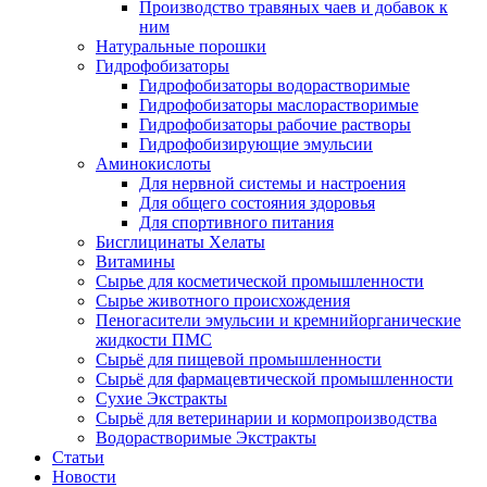
Производство травяных чаев и добавок к
ним
Натуральные порошки
Гидрофобизаторы
Гидрофобизаторы водорастворимые
Гидрофобизаторы маслорастворимые
Гидрофобизаторы рабочие растворы
Гидрофобизирующие эмульсии
Аминокислоты
Для нервной системы и настроения
Для общего состояния здоровья
Для спортивного питания
Бисглицинаты Хелаты
Витамины
Сырье для косметической промышленности
Сырье животного происхождения
Пеногасители эмульсии и кремнийорганические
жидкости ПМС
Сырьё для пищевой промышленности
Сырьё для фармацевтической промышленности
Сухие Экстракты
Сырьё для ветеринарии и кормопроизводства
Водорастворимые Экстракты
Статьи
Новости