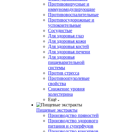
Противовирусные и
иммуномодулирующие
Противовоспалительные
Противосудорожные и
успокоительные
Сосудистые
Для здоровья глаз
Для здоровья кожи
Для здоровья костей
Для здоровья печени
Для здоровья
пищеварительной
системы
Против стресса
Противоопухолевые
свойства
Снижение уровня
холестерина
Ещё
Пищевые экстракты
Производство пряностей
Производство здорового
питания и суперфудов
Производство консервов