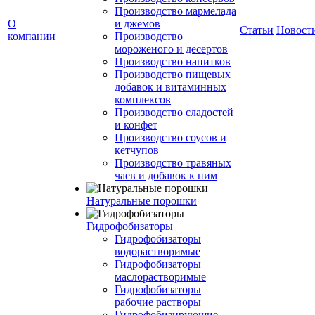
Производство мармелада
О
и джемов
Статьи
Новост
компании
Производство
мороженого и десертов
Производство напитков
Производство пищевых
добавок и витаминных
комплексов
Производство сладостей
и конфет
Производство соусов и
кетчупов
Производство травяных
чаев и добавок к ним
Натуральные порошки
Гидрофобизаторы
Гидрофобизаторы
водорастворимые
Гидрофобизаторы
маслорастворимые
Гидрофобизаторы
рабочие растворы
Гидрофобизирующие