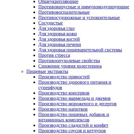
Общеукрепляющие
Противовирусные и иммуномодулирующие
Противовоспалительные
Противосудорожные и успокоительные
Сосудистые
Для здоровья глаз
Для здоровья кожи
Для здоровья костей
Для здоровья печени
Для здоровья пищеварительной системы
Против стресса
Противоопухолевые свойства
Снижение уровня холестерина
Пищевые экстракты
Производство пряностей
Производство здорового питания и
суперфудов
Производство консервов
Производство мармелада и джемов
Производство мороженого и десертов
Производство напитков
Производство пищевых добавок и
витаминных комплексов
Производство сладостей и конфет
Производство соусов и кетчупов