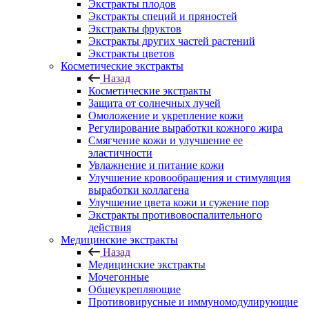
Экстракты плодов
Экстракты специй и пряностей
Экстракты фруктов
Экстракты других частей растений
Экстракты цветов
Косметические экстракты
Назад
Косметические экстракты
Защита от солнечных лучей
Омоложение и укрепление кожи
Регулирование выработки кожного жира
Смягчение кожи и улучшение ее
эластичности
Увлажнение и питание кожи
Улучшение кровообращения и стимуляция
выработки коллагена
Улучшение цвета кожи и сужение пор
Экстракты противовоспалительного
действия
Медицинские экстракты
Назад
Медицинские экстракты
Мочегонные
Общеукрепляющие
Противовирусные и иммуномодулирующие