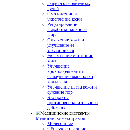
Защита от солнечных
лучей
Омоложение и
укрепление кожи
Регулирование
выработки кожного
жира
Смягчение кожи и
улучшение ее
эластичности
Увлажнение и питание
кожи
Улучшение
кровообращения и
стимуляция выработки
коллагена
Улучшение цвета кожи и
сужение пор
Экстракты
противовоспалительного
действия
Медицинские экстракты
Мочегонные
Общеукрепляющие