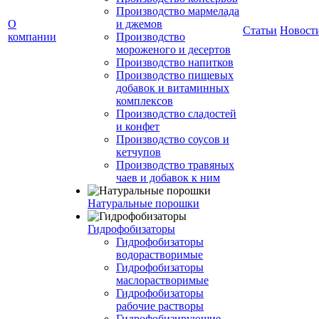
Производство мармелада
О
и джемов
Статьи
Новост
компании
Производство
мороженого и десертов
Производство напитков
Производство пищевых
добавок и витаминных
комплексов
Производство сладостей
и конфет
Производство соусов и
кетчупов
Производство травяных
чаев и добавок к ним
Натуральные порошки
Гидрофобизаторы
Гидрофобизаторы
водорастворимые
Гидрофобизаторы
маслорастворимые
Гидрофобизаторы
рабочие растворы
Гидрофобизирующие