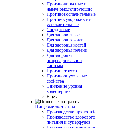
Противовирусные и
иммуномодулирующие
Противовоспалительные
Противосудорожные и
успокоительные
Сосудистые
Для здоровья глаз
Для здоровья кожи
Для здоровья костей
Для здоровья печени
Для здоровья
пищеварительной
системы
Против стресса
Противоопухолевые
свойства
Снижение уровня
холестерина
Ещё
Пищевые экстракты
Производство пряностей
Производство здорового
питания и суперфудов
Производство консервов