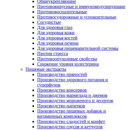
Общеукрепляющие
Противовирусные и иммуномодулирующие
Противовоспалительные
Противосудорожные и успокоительные
Сосудистые
Для здоровья глаз
Для здоровья кожи
Для здоровья костей
Для здоровья печени
Для здоровья пищеварительной системы
Против стресса
Противоопухолевые свойства
Снижение уровня холестерина
Пищевые экстракты
Производство пряностей
Производство здорового питания и
суперфудов
Производство консервов
Производство мармелада и джемов
Производство мороженого и десертов
Производство напитков
Производство пищевых добавок и
витаминных комплексов
Производство сладостей и конфет
Производство соусов и кетчупов