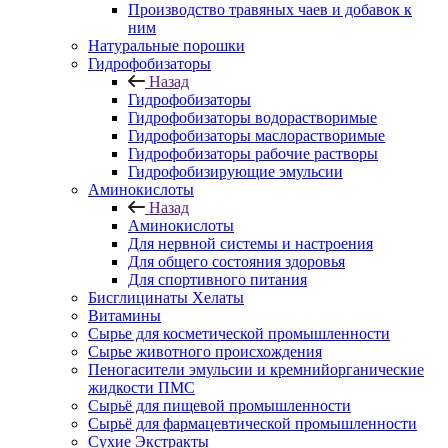
Производство травяных чаев и добавок к
ним
Натуральные порошки
Гидрофобизаторы
Назад
Гидрофобизаторы
Гидрофобизаторы водорастворимые
Гидрофобизаторы маслорастворимые
Гидрофобизаторы рабочие растворы
Гидрофобизирующие эмульсии
Аминокислоты
Назад
Аминокислоты
Для нервной системы и настроения
Для общего состояния здоровья
Для спортивного питания
Бисглицинаты Хелаты
Витамины
Сырье для косметической промышленности
Сырье животного происхождения
Пеногасители эмульсии и кремнийорганические
жидкости ПМС
Сырьё для пищевой промышленности
Сырьё для фармацевтической промышленности
Сухие Экстракты