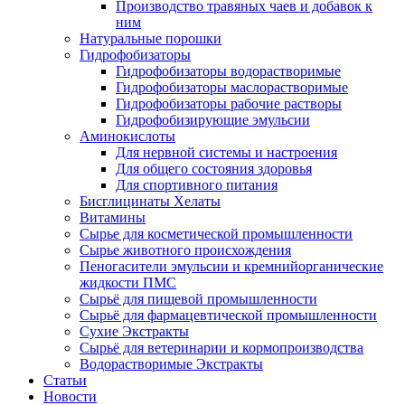
Производство травяных чаев и добавок к
ним
Натуральные порошки
Гидрофобизаторы
Гидрофобизаторы водорастворимые
Гидрофобизаторы маслорастворимые
Гидрофобизаторы рабочие растворы
Гидрофобизирующие эмульсии
Аминокислоты
Для нервной системы и настроения
Для общего состояния здоровья
Для спортивного питания
Бисглицинаты Хелаты
Витамины
Сырье для косметической промышленности
Сырье животного происхождения
Пеногасители эмульсии и кремнийорганические
жидкости ПМС
Сырьё для пищевой промышленности
Сырьё для фармацевтической промышленности
Сухие Экстракты
Сырьё для ветеринарии и кормопроизводства
Водорастворимые Экстракты
Статьи
Новости