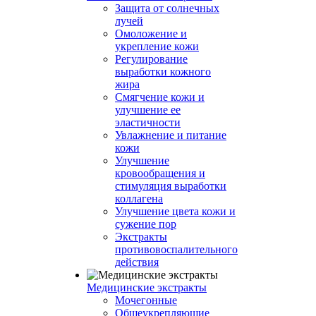
Защита от солнечных
лучей
Омоложение и
укрепление кожи
Регулирование
выработки кожного
жира
Смягчение кожи и
улучшение ее
эластичности
Увлажнение и питание
кожи
Улучшение
кровообращения и
стимуляция выработки
коллагена
Улучшение цвета кожи и
сужение пор
Экстракты
противовоспалительного
действия
Медицинские экстракты
Мочегонные
Общеукрепляющие