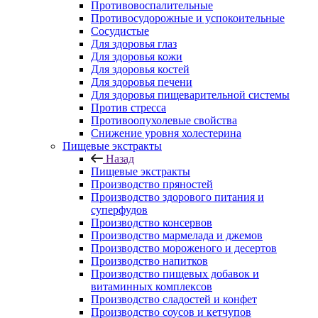
Противовоспалительные
Противосудорожные и успокоительные
Сосудистые
Для здоровья глаз
Для здоровья кожи
Для здоровья костей
Для здоровья печени
Для здоровья пищеварительной системы
Против стресса
Противоопухолевые свойства
Снижение уровня холестерина
Пищевые экстракты
Назад
Пищевые экстракты
Производство пряностей
Производство здорового питания и
суперфудов
Производство консервов
Производство мармелада и джемов
Производство мороженого и десертов
Производство напитков
Производство пищевых добавок и
витаминных комплексов
Производство сладостей и конфет
Производство соусов и кетчупов