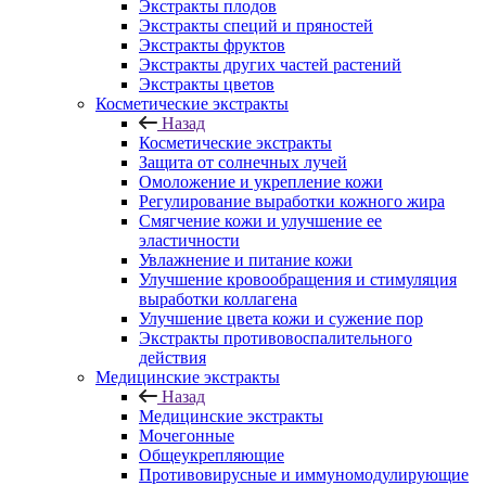
Экстракты плодов
Экстракты специй и пряностей
Экстракты фруктов
Экстракты других частей растений
Экстракты цветов
Косметические экстракты
Назад
Косметические экстракты
Защита от солнечных лучей
Омоложение и укрепление кожи
Регулирование выработки кожного жира
Смягчение кожи и улучшение ее
эластичности
Увлажнение и питание кожи
Улучшение кровообращения и стимуляция
выработки коллагена
Улучшение цвета кожи и сужение пор
Экстракты противовоспалительного
действия
Медицинские экстракты
Назад
Медицинские экстракты
Мочегонные
Общеукрепляющие
Противовирусные и иммуномодулирующие