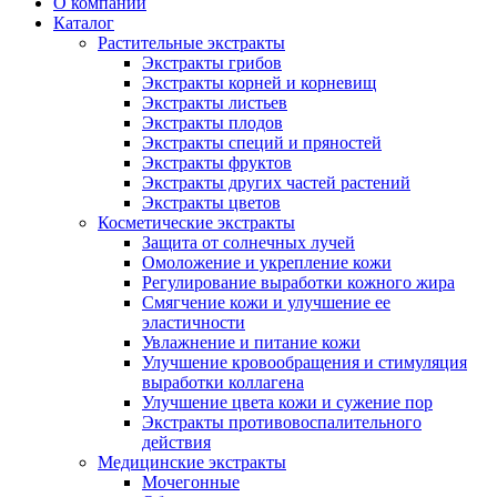
О компании
Каталог
Растительные экстракты
Экстракты грибов
Экстракты корней и корневищ
Экстракты листьев
Экстракты плодов
Экстракты специй и пряностей
Экстракты фруктов
Экстракты других частей растений
Экстракты цветов
Косметические экстракты
Защита от солнечных лучей
Омоложение и укрепление кожи
Регулирование выработки кожного жира
Смягчение кожи и улучшение ее
эластичности
Увлажнение и питание кожи
Улучшение кровообращения и стимуляция
выработки коллагена
Улучшение цвета кожи и сужение пор
Экстракты противовоспалительного
действия
Медицинские экстракты
Мочегонные