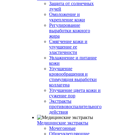
Защита от солнечных
лучей
Омоложение и
укрепление кожи
Регулирование
выработки кожного
жира
Смягчение кожи и
улучшение ее
эластичности
Увлажнение и питание
кожи
Улучшение
кровообращения и
стимуляция выработки
коллагена
Улучшение цвета кожи и
сужение пор
Экстракты
противовоспалительного
действия
Медицинские экстракты
Мочегонные
Общеукрепляющие