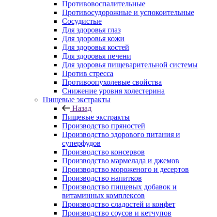
Противовоспалительные
Противосудорожные и успокоительные
Сосудистые
Для здоровья глаз
Для здоровья кожи
Для здоровья костей
Для здоровья печени
Для здоровья пищеварительной системы
Против стресса
Противоопухолевые свойства
Снижение уровня холестерина
Пищевые экстракты
Назад
Пищевые экстракты
Производство пряностей
Производство здорового питания и
суперфудов
Производство консервов
Производство мармелада и джемов
Производство мороженого и десертов
Производство напитков
Производство пищевых добавок и
витаминных комплексов
Производство сладостей и конфет
Производство соусов и кетчупов