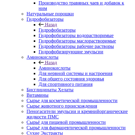
Производство травяных чаев и добавок к
ним
Натуральные порошки
Гидрофобизаторы
Назад
Гидрофобизаторы
Гидрофобизаторы водорастворимые
Гидрофобизаторы маслорастворимые
Гидрофобизаторы рабочие растворы
Гидрофобизирующие эмульсии
Аминокислоты
Назад
Аминокислоты
Для нервной системы и настроения
Для общего состояния здоровья
Для спортивного питания
Бисглицинаты Хелаты
Витамины
Сырье для косметической промышленности
Сырье животного происхождения
Пеногасители эмульсии и кремнийорганические
жидкости ПМС
Сырьё для пищевой промышленности
Сырьё для фармацевтической промышленности
Сухие Экстракты