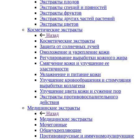
Экстракты плодов
Экстракты специй и пряностей
Экстракты фруктов
Экстракты других частей растений
Экстракты цветов
Косметические экстракты
Назад
Косметические экстракты
Защита от солнечных лучей
Омоложение и укрепление кожи
Регулирование выработки кожного жира
Смягчение кожи и улучшение ее
эластичности
Увлажнение и питание кожи
Улучшение кровообращения и стимуляция
выработки коллагена
Улучшение цвета кожи и сужение пор
Экстракты противовоспалительного
действия
Медицинские экстракты
Назад
Медицинские экстракты
Мочегонные
Общеукрепляющие
Противовирусные и иммуномодулирующие