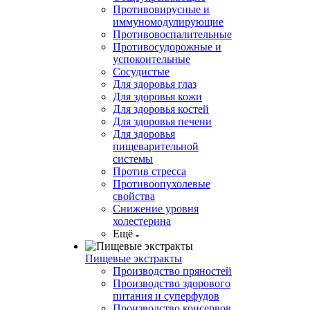
Противовирусные и
иммуномодулирующие
Противовоспалительные
Противосудорожные и
успокоительные
Сосудистые
Для здоровья глаз
Для здоровья кожи
Для здоровья костей
Для здоровья печени
Для здоровья
пищеварительной
системы
Против стресса
Противоопухолевые
свойства
Снижение уровня
холестерина
Ещё
Пищевые экстракты
Производство пряностей
Производство здорового
питания и суперфудов
Производство консервов