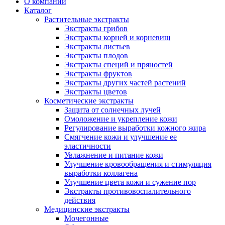
О компании
Каталог
Растительные экстракты
Экстракты грибов
Экстракты корней и корневищ
Экстракты листьев
Экстракты плодов
Экстракты специй и пряностей
Экстракты фруктов
Экстракты других частей растений
Экстракты цветов
Косметические экстракты
Защита от солнечных лучей
Омоложение и укрепление кожи
Регулирование выработки кожного жира
Смягчение кожи и улучшение ее
эластичности
Увлажнение и питание кожи
Улучшение кровообращения и стимуляция
выработки коллагена
Улучшение цвета кожи и сужение пор
Экстракты противовоспалительного
действия
Медицинские экстракты
Мочегонные