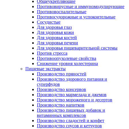
Общеукрепляющие
Противовирусные и иммуномодулирующие
Противовоспалительные
Противосудорожные и успокоительные
Сосудистые
Для здоровья глаз
Для здоровья кожи
Для здоровья костей
Для здоровья печени
Для здоровья пищеварительной системы
Против стресса
Противоопухолевые свойства
Снижение уровня холестерина
Пищевые экстракты
Производство пряностей
Производство здорового питания и
суперфудов
Производство консервов
Производство мармелада и джемов
Производство мороженого и десертов
Производство напитков
Производство пищевых добавок и
витаминных комплексов
Производство сладостей и конфет
Производство соусов и кетчупов