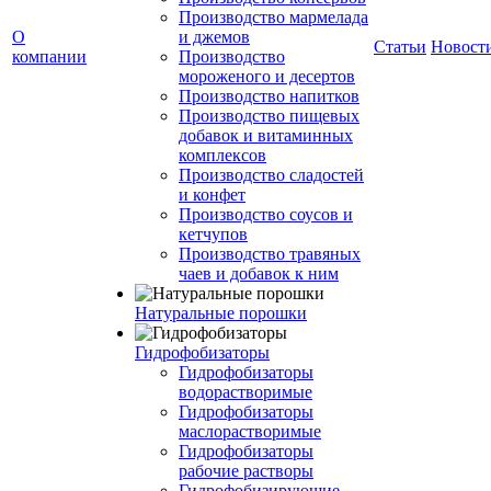
Производство мармелада
О
и джемов
Статьи
Новост
компании
Производство
мороженого и десертов
Производство напитков
Производство пищевых
добавок и витаминных
комплексов
Производство сладостей
и конфет
Производство соусов и
кетчупов
Производство травяных
чаев и добавок к ним
Натуральные порошки
Гидрофобизаторы
Гидрофобизаторы
водорастворимые
Гидрофобизаторы
маслорастворимые
Гидрофобизаторы
рабочие растворы
Гидрофобизирующие