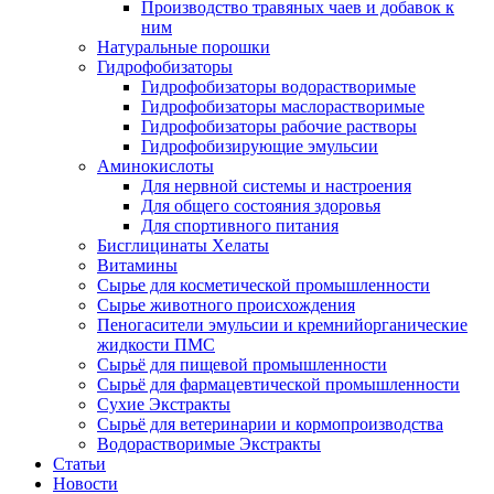
Производство травяных чаев и добавок к
ним
Натуральные порошки
Гидрофобизаторы
Гидрофобизаторы водорастворимые
Гидрофобизаторы маслорастворимые
Гидрофобизаторы рабочие растворы
Гидрофобизирующие эмульсии
Аминокислоты
Для нервной системы и настроения
Для общего состояния здоровья
Для спортивного питания
Бисглицинаты Хелаты
Витамины
Сырье для косметической промышленности
Сырье животного происхождения
Пеногасители эмульсии и кремнийорганические
жидкости ПМС
Сырьё для пищевой промышленности
Сырьё для фармацевтической промышленности
Сухие Экстракты
Сырьё для ветеринарии и кормопроизводства
Водорастворимые Экстракты
Статьи
Новости