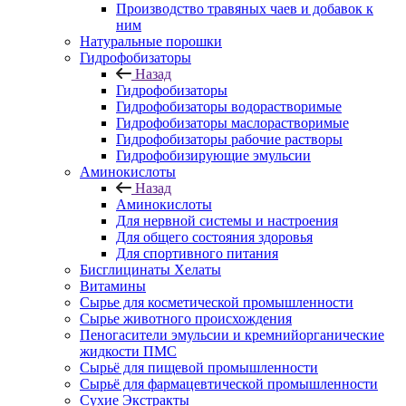
Производство травяных чаев и добавок к
ним
Натуральные порошки
Гидрофобизаторы
Назад
Гидрофобизаторы
Гидрофобизаторы водорастворимые
Гидрофобизаторы маслорастворимые
Гидрофобизаторы рабочие растворы
Гидрофобизирующие эмульсии
Аминокислоты
Назад
Аминокислоты
Для нервной системы и настроения
Для общего состояния здоровья
Для спортивного питания
Бисглицинаты Хелаты
Витамины
Сырье для косметической промышленности
Сырье животного происхождения
Пеногасители эмульсии и кремнийорганические
жидкости ПМС
Сырьё для пищевой промышленности
Сырьё для фармацевтической промышленности
Сухие Экстракты