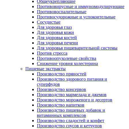
Общеукрепляющие
Противовирусные и иммуномодулирующие
Противовоспалительные
Противосудорожные и успокоительные
Сосудистые
Для здоровья глаз
Для здоровья кожи
Для здоровья костей
Для здоровья печени
Для здоровья пищеварительной системы
Против стресса
Противоопухолевые свойства
Снижение уровня холестерина
Пищевые экстракты
Производство пряностей
Производство здорового питания и
суперфудов
Производство консервов
Производство мармелада и джемов
Производство мороженого и десертов
Производство напитков
Производство пищевых добавок и
витаминных комплексов
Производство сладостей и конфет
Производство соусов и кетчупов