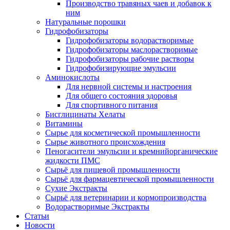
Производство травяных чаев и добавок к
ним
Натуральные порошки
Гидрофобизаторы
Гидрофобизаторы водорастворимые
Гидрофобизаторы маслорастворимые
Гидрофобизаторы рабочие растворы
Гидрофобизирующие эмульсии
Аминокислоты
Для нервной системы и настроения
Для общего состояния здоровья
Для спортивного питания
Бисглицинаты Хелаты
Витамины
Сырье для косметической промышленности
Сырье животного происхождения
Пеногасители эмульсии и кремнийорганические
жидкости ПМС
Сырьё для пищевой промышленности
Сырьё для фармацевтической промышленности
Сухие Экстракты
Сырьё для ветеринарии и кормопроизводства
Водорастворимые Экстракты
Статьи
Новости