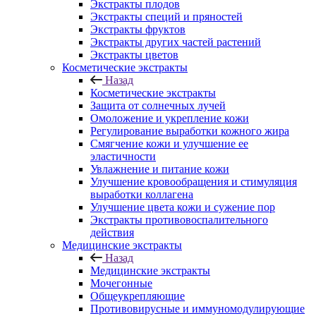
Экстракты плодов
Экстракты специй и пряностей
Экстракты фруктов
Экстракты других частей растений
Экстракты цветов
Косметические экстракты
Назад
Косметические экстракты
Защита от солнечных лучей
Омоложение и укрепление кожи
Регулирование выработки кожного жира
Смягчение кожи и улучшение ее
эластичности
Увлажнение и питание кожи
Улучшение кровообращения и стимуляция
выработки коллагена
Улучшение цвета кожи и сужение пор
Экстракты противовоспалительного
действия
Медицинские экстракты
Назад
Медицинские экстракты
Мочегонные
Общеукрепляющие
Противовирусные и иммуномодулирующие