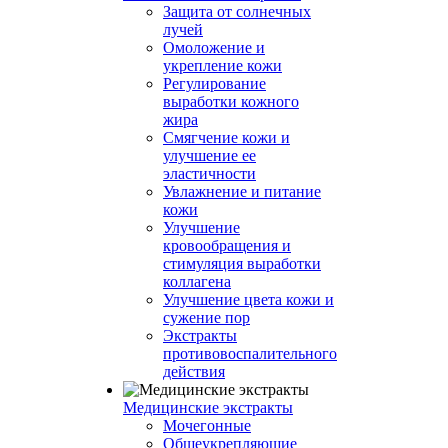
Защита от солнечных
лучей
Омоложение и
укрепление кожи
Регулирование
выработки кожного
жира
Смягчение кожи и
улучшение ее
эластичности
Увлажнение и питание
кожи
Улучшение
кровообращения и
стимуляция выработки
коллагена
Улучшение цвета кожи и
сужение пор
Экстракты
противовоспалительного
действия
Медицинские экстракты
Мочегонные
Общеукрепляющие