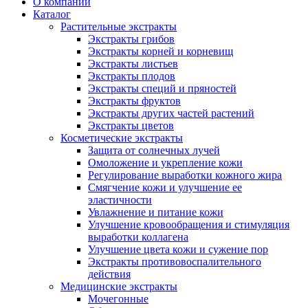
О компании
Каталог
Растительные экстракты
Экстракты грибов
Экстракты корней и корневищ
Экстракты листьев
Экстракты плодов
Экстракты специй и пряностей
Экстракты фруктов
Экстракты других частей растений
Экстракты цветов
Косметические экстракты
Защита от солнечных лучей
Омоложение и укрепление кожи
Регулирование выработки кожного жира
Смягчение кожи и улучшение ее
эластичности
Увлажнение и питание кожи
Улучшение кровообращения и стимуляция
выработки коллагена
Улучшение цвета кожи и сужение пор
Экстракты противовоспалительного
действия
Медицинские экстракты
Мочегонные