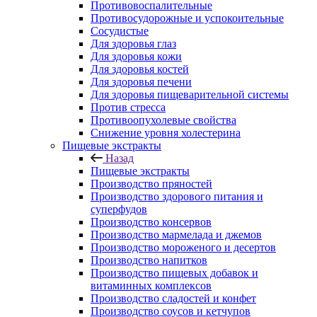
Противовоспалительные
Противосудорожные и успокоительные
Сосудистые
Для здоровья глаз
Для здоровья кожи
Для здоровья костей
Для здоровья печени
Для здоровья пищеварительной системы
Против стресса
Противоопухолевые свойства
Снижение уровня холестерина
Пищевые экстракты
Назад
Пищевые экстракты
Производство пряностей
Производство здорового питания и
суперфудов
Производство консервов
Производство мармелада и джемов
Производство мороженого и десертов
Производство напитков
Производство пищевых добавок и
витаминных комплексов
Производство сладостей и конфет
Производство соусов и кетчупов