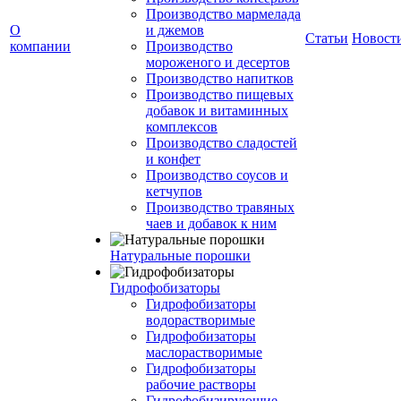
Производство мармелада
О
и джемов
Статьи
Новост
компании
Производство
мороженого и десертов
Производство напитков
Производство пищевых
добавок и витаминных
комплексов
Производство сладостей
и конфет
Производство соусов и
кетчупов
Производство травяных
чаев и добавок к ним
Натуральные порошки
Гидрофобизаторы
Гидрофобизаторы
водорастворимые
Гидрофобизаторы
маслорастворимые
Гидрофобизаторы
рабочие растворы
Гидрофобизирующие