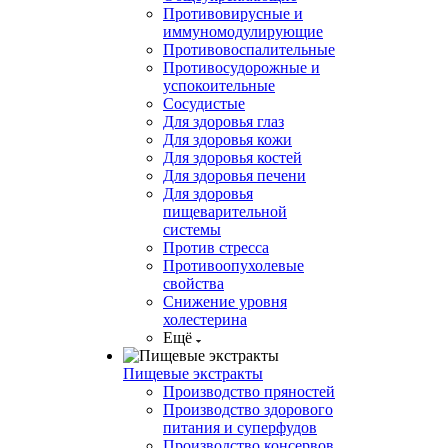
Противовирусные и
иммуномодулирующие
Противовоспалительные
Противосудорожные и
успокоительные
Сосудистые
Для здоровья глаз
Для здоровья кожи
Для здоровья костей
Для здоровья печени
Для здоровья
пищеварительной
системы
Против стресса
Противоопухолевые
свойства
Снижение уровня
холестерина
Ещё
Пищевые экстракты
Производство пряностей
Производство здорового
питания и суперфудов
Производство консервов