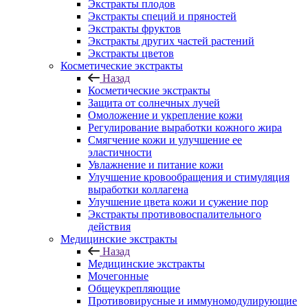
Экстракты плодов
Экстракты специй и пряностей
Экстракты фруктов
Экстракты других частей растений
Экстракты цветов
Косметические экстракты
Назад
Косметические экстракты
Защита от солнечных лучей
Омоложение и укрепление кожи
Регулирование выработки кожного жира
Смягчение кожи и улучшение ее
эластичности
Увлажнение и питание кожи
Улучшение кровообращения и стимуляция
выработки коллагена
Улучшение цвета кожи и сужение пор
Экстракты противовоспалительного
действия
Медицинские экстракты
Назад
Медицинские экстракты
Мочегонные
Общеукрепляющие
Противовирусные и иммуномодулирующие