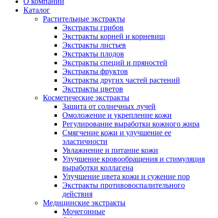
О компании
Каталог
Растительные экстракты
Экстракты грибов
Экстракты корней и корневищ
Экстракты листьев
Экстракты плодов
Экстракты специй и пряностей
Экстракты фруктов
Экстракты других частей растений
Экстракты цветов
Косметические экстракты
Защита от солнечных лучей
Омоложение и укрепление кожи
Регулирование выработки кожного жира
Смягчение кожи и улучшение ее
эластичности
Увлажнение и питание кожи
Улучшение кровообращения и стимуляция
выработки коллагена
Улучшение цвета кожи и сужение пор
Экстракты противовоспалительного
действия
Медицинские экстракты
Мочегонные