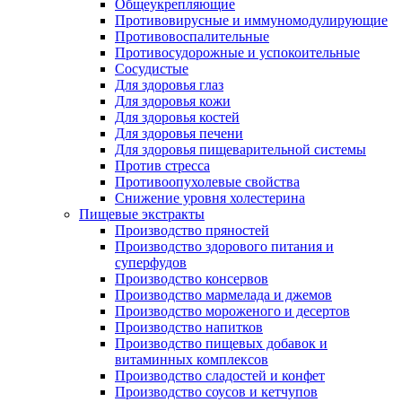
Общеукрепляющие
Противовирусные и иммуномодулирующие
Противовоспалительные
Противосудорожные и успокоительные
Сосудистые
Для здоровья глаз
Для здоровья кожи
Для здоровья костей
Для здоровья печени
Для здоровья пищеварительной системы
Против стресса
Противоопухолевые свойства
Снижение уровня холестерина
Пищевые экстракты
Производство пряностей
Производство здорового питания и
суперфудов
Производство консервов
Производство мармелада и джемов
Производство мороженого и десертов
Производство напитков
Производство пищевых добавок и
витаминных комплексов
Производство сладостей и конфет
Производство соусов и кетчупов