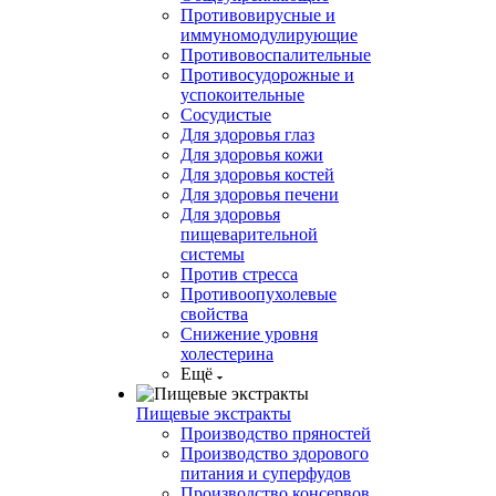
Противовирусные и
иммуномодулирующие
Противовоспалительные
Противосудорожные и
успокоительные
Сосудистые
Для здоровья глаз
Для здоровья кожи
Для здоровья костей
Для здоровья печени
Для здоровья
пищеварительной
системы
Против стресса
Противоопухолевые
свойства
Снижение уровня
холестерина
Ещё
Пищевые экстракты
Производство пряностей
Производство здорового
питания и суперфудов
Производство консервов