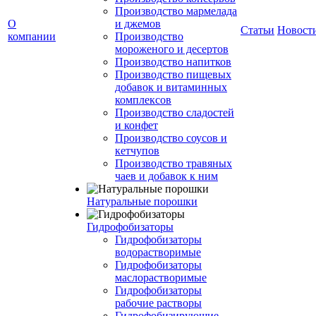
Производство мармелада
О
и джемов
Статьи
Новост
компании
Производство
мороженого и десертов
Производство напитков
Производство пищевых
добавок и витаминных
комплексов
Производство сладостей
и конфет
Производство соусов и
кетчупов
Производство травяных
чаев и добавок к ним
Натуральные порошки
Гидрофобизаторы
Гидрофобизаторы
водорастворимые
Гидрофобизаторы
маслорастворимые
Гидрофобизаторы
рабочие растворы
Гидрофобизирующие