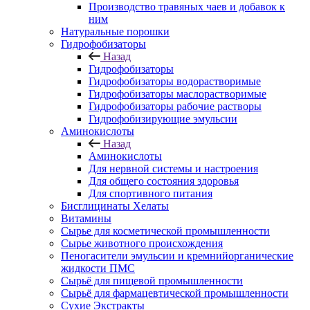
Производство травяных чаев и добавок к
ним
Натуральные порошки
Гидрофобизаторы
Назад
Гидрофобизаторы
Гидрофобизаторы водорастворимые
Гидрофобизаторы маслорастворимые
Гидрофобизаторы рабочие растворы
Гидрофобизирующие эмульсии
Аминокислоты
Назад
Аминокислоты
Для нервной системы и настроения
Для общего состояния здоровья
Для спортивного питания
Бисглицинаты Хелаты
Витамины
Сырье для косметической промышленности
Сырье животного происхождения
Пеногасители эмульсии и кремнийорганические
жидкости ПМС
Сырьё для пищевой промышленности
Сырьё для фармацевтической промышленности
Сухие Экстракты