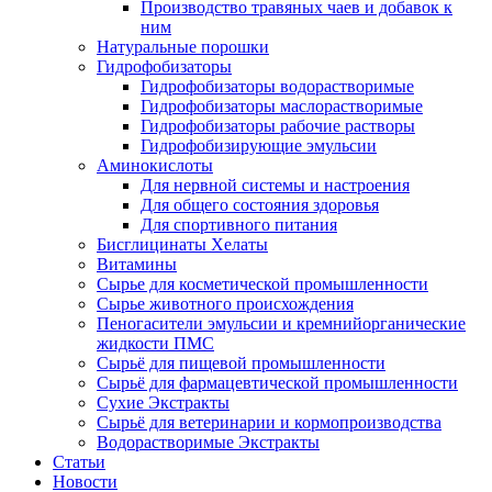
Производство травяных чаев и добавок к
ним
Натуральные порошки
Гидрофобизаторы
Гидрофобизаторы водорастворимые
Гидрофобизаторы маслорастворимые
Гидрофобизаторы рабочие растворы
Гидрофобизирующие эмульсии
Аминокислоты
Для нервной системы и настроения
Для общего состояния здоровья
Для спортивного питания
Бисглицинаты Хелаты
Витамины
Сырье для косметической промышленности
Сырье животного происхождения
Пеногасители эмульсии и кремнийорганические
жидкости ПМС
Сырьё для пищевой промышленности
Сырьё для фармацевтической промышленности
Сухие Экстракты
Сырьё для ветеринарии и кормопроизводства
Водорастворимые Экстракты
Статьи
Новости