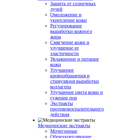
Защита от солнечных
лучей
Омоложение и
укрепление кожи
Регулирование
выработки кожного
жира
Смягчение кожи и
улучшение ее
эластичности
Увлажнение и питание
кожи
Улучшение
кровообращения и
стимуляция выработки
коллагена
Улучшение цвета кожи и
сужение пор
Экстракты
противовоспалительного
действия
Медицинские экстракты
Мочегонные
Общеукрепляющие