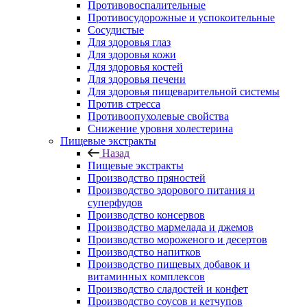
Противовоспалительные
Противосудорожные и успокоительные
Сосудистые
Для здоровья глаз
Для здоровья кожи
Для здоровья костей
Для здоровья печени
Для здоровья пищеварительной системы
Против стресса
Противоопухолевые свойства
Снижение уровня холестерина
Пищевые экстракты
Назад
Пищевые экстракты
Производство пряностей
Производство здорового питания и
суперфудов
Производство консервов
Производство мармелада и джемов
Производство мороженого и десертов
Производство напитков
Производство пищевых добавок и
витаминных комплексов
Производство сладостей и конфет
Производство соусов и кетчупов