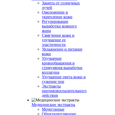
Защита от солнечных
лучей
Омоложение и
укрепление кожи
Регулирование
выработки кожного
жира
Смягчение кожи и
улучшение ее
эластичности
Увлажнение и питание
кожи
Улучшение
кровообращения и
стимуляция выработки
коллагена
Улучшение цвета кожи и
сужение пор
Экстракты
противовоспалительного
действия
Медицинские экстракты
Мочегонные
Общеукрепляющие