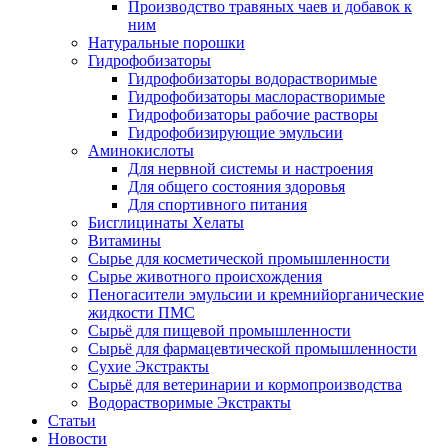
Производство травяных чаев и добавок к
ним
Натуральные порошки
Гидрофобизаторы
Гидрофобизаторы водорастворимые
Гидрофобизаторы маслорастворимые
Гидрофобизаторы рабочие растворы
Гидрофобизирующие эмульсии
Аминокислоты
Для нервной системы и настроения
Для общего состояния здоровья
Для спортивного питания
Бисглицинаты Хелаты
Витамины
Сырье для косметической промышленности
Сырье животного происхождения
Пеногасители эмульсии и кремнийорганические
жидкости ПМС
Сырьё для пищевой промышленности
Сырьё для фармацевтической промышленности
Сухие Экстракты
Сырьё для ветеринарии и кормопроизводства
Водорастворимые Экстракты
Статьи
Новости