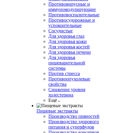
Противовирусные и
иммуномодулирующие
Противовоспалительные
Противосудорожные и
успокоительные
Сосудистые
Для здоровья глаз
Для здоровья кожи
Для здоровья костей
Для здоровья печени
Для здоровья
пищеварительной
системы
Против стресса
Противоопухолевые
свойства
Снижение уровня
холестерина
Ещё
Пищевые экстракты
Производство пряностей
Производство здорового
питания и суперфудов
Производство консервов