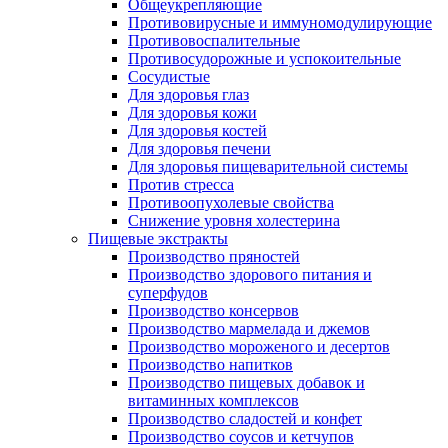
Общеукрепляющие
Противовирусные и иммуномодулирующие
Противовоспалительные
Противосудорожные и успокоительные
Сосудистые
Для здоровья глаз
Для здоровья кожи
Для здоровья костей
Для здоровья печени
Для здоровья пищеварительной системы
Против стресса
Противоопухолевые свойства
Снижение уровня холестерина
Пищевые экстракты
Производство пряностей
Производство здорового питания и
суперфудов
Производство консервов
Производство мармелада и джемов
Производство мороженого и десертов
Производство напитков
Производство пищевых добавок и
витаминных комплексов
Производство сладостей и конфет
Производство соусов и кетчупов