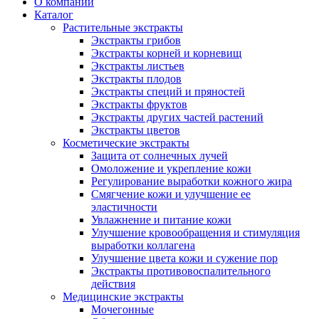
О компании
Каталог
Растительные экстракты
Экстракты грибов
Экстракты корней и корневищ
Экстракты листьев
Экстракты плодов
Экстракты специй и пряностей
Экстракты фруктов
Экстракты других частей растений
Экстракты цветов
Косметические экстракты
Защита от солнечных лучей
Омоложение и укрепление кожи
Регулирование выработки кожного жира
Смягчение кожи и улучшение ее
эластичности
Увлажнение и питание кожи
Улучшение кровообращения и стимуляция
выработки коллагена
Улучшение цвета кожи и сужение пор
Экстракты противовоспалительного
действия
Медицинские экстракты
Мочегонные