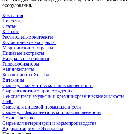
оборудования.
Компания
Новости
Статьи
Каталог
Растительные экстракты
Косметические экстракты
Медицинские экстракты
Пищевые экстракты
Натуральные порошки
Гидрофобизаторы
Аминокислоты
Бисглицинаты Хелаты
Витамины
Сырье для косметической промышленности
Сырье животного происхождения
Пеногасители эмульсии и кремнийорганические жидкости
ПМС
Сырьё для пищевой промышленности
Сырьё для фармацевтической промышленности
Сухие Экстракты
Сырьё для ветеринарии и кормопроизводства
Водорастворимые Экстракты
Наши контакты