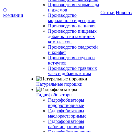
Производство мармелада
О
и джемов
Статьи
Новост
компании
Производство
мороженого и десертов
Производство напитков
Производство пищевых
добавок и витаминных
комплексов
Производство сладостей
и конфет
Производство соусов и
кетчупов
Производство травяных
чаев и добавок к ним
Натуральные порошки
Гидрофобизаторы
Гидрофобизаторы
водорастворимые
Гидрофобизаторы
маслорастворимые
Гидрофобизаторы
рабочие растворы
Гидрофобизирующие