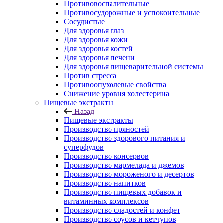
Противовоспалительные
Противосудорожные и успокоительные
Сосудистые
Для здоровья глаз
Для здоровья кожи
Для здоровья костей
Для здоровья печени
Для здоровья пищеварительной системы
Против стресса
Противоопухолевые свойства
Снижение уровня холестерина
Пищевые экстракты
Назад
Пищевые экстракты
Производство пряностей
Производство здорового питания и
суперфудов
Производство консервов
Производство мармелада и джемов
Производство мороженого и десертов
Производство напитков
Производство пищевых добавок и
витаминных комплексов
Производство сладостей и конфет
Производство соусов и кетчупов