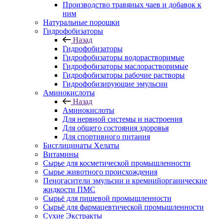
Производство травяных чаев и добавок к
ним
Натуральные порошки
Гидрофобизаторы
Назад
Гидрофобизаторы
Гидрофобизаторы водорастворимые
Гидрофобизаторы маслорастворимые
Гидрофобизаторы рабочие растворы
Гидрофобизирующие эмульсии
Аминокислоты
Назад
Аминокислоты
Для нервной системы и настроения
Для общего состояния здоровья
Для спортивного питания
Бисглицинаты Хелаты
Витамины
Сырье для косметической промышленности
Сырье животного происхождения
Пеногасители эмульсии и кремнийорганические
жидкости ПМС
Сырьё для пищевой промышленности
Сырьё для фармацевтической промышленности
Сухие Экстракты