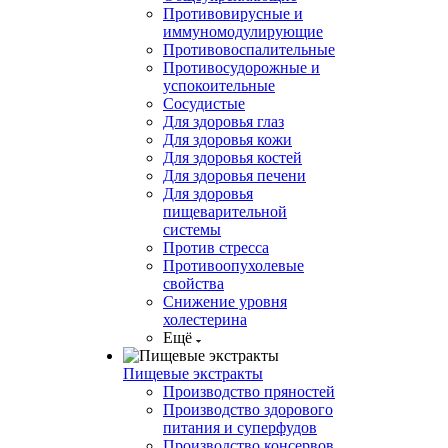
Противовирусные и
иммуномодулирующие
Противовоспалительные
Противосудорожные и
успокоительные
Сосудистые
Для здоровья глаз
Для здоровья кожи
Для здоровья костей
Для здоровья печени
Для здоровья
пищеварительной
системы
Против стресса
Противоопухолевые
свойства
Снижение уровня
холестерина
Ещё
Пищевые экстракты
Производство пряностей
Производство здорового
питания и суперфудов
Производство консервов