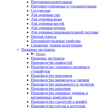
Противовоспалительные
Противосудорожные и успокоительные
Сосудистые
Для здоровья глаз
Для здоровья кожи
Для здоровья костей
Для здоровья печени
Для здоровья пищеварительной системы
Против стресса
Противоопухолевые свойства
Снижение уровня холестерина
Пищевые экстракты
Назад
Пищевые экстракты
Производство пряностей
Производство здорового питания и
суперфудов
Производство консервов
Производство мармелада и джемов
Производство мороженого и десертов
Производство напитков
Производство пищевых добавок и
витаминных комплексов
Производство сладостей и конфет
Производство соусов и кетчупов