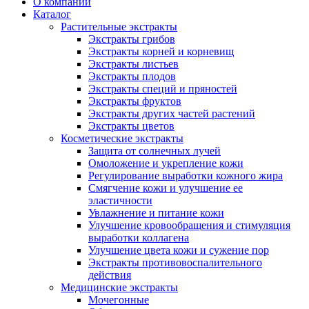
О компании
Каталог
Растительные экстракты
Экстракты грибов
Экстракты корней и корневищ
Экстракты листьев
Экстракты плодов
Экстракты специй и пряностей
Экстракты фруктов
Экстракты других частей растений
Экстракты цветов
Косметические экстракты
Защита от солнечных лучей
Омоложение и укрепление кожи
Регулирование выработки кожного жира
Смягчение кожи и улучшение ее
эластичности
Увлажнение и питание кожи
Улучшение кровообращения и стимуляция
выработки коллагена
Улучшение цвета кожи и сужение пор
Экстракты противовоспалительного
действия
Медицинские экстракты
Мочегонные