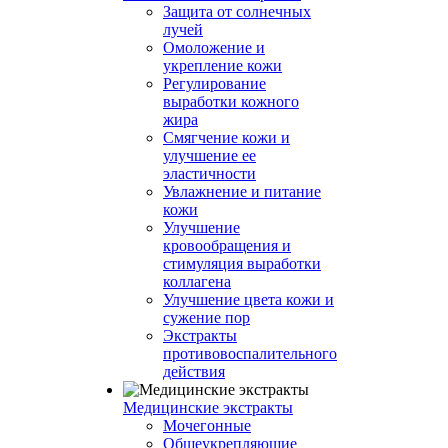
Защита от солнечных
лучей
Омоложение и
укрепление кожи
Регулирование
выработки кожного
жира
Смягчение кожи и
улучшение ее
эластичности
Увлажнение и питание
кожи
Улучшение
кровообращения и
стимуляция выработки
коллагена
Улучшение цвета кожи и
сужение пор
Экстракты
противовоспалительного
действия
Медицинские экстракты
Мочегонные
Общеукрепляющие