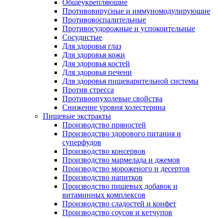
Общеукрепляющие
Противовирусные и иммуномодулирующие
Противовоспалительные
Противосудорожные и успокоительные
Сосудистые
Для здоровья глаз
Для здоровья кожи
Для здоровья костей
Для здоровья печени
Для здоровья пищеварительной системы
Против стресса
Противоопухолевые свойства
Снижение уровня холестерина
Пищевые экстракты
Производство пряностей
Производство здорового питания и
суперфудов
Производство консервов
Производство мармелада и джемов
Производство мороженого и десертов
Производство напитков
Производство пищевых добавок и
витаминных комплексов
Производство сладостей и конфет
Производство соусов и кетчупов