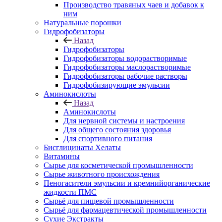
Производство травяных чаев и добавок к
ним
Натуральные порошки
Гидрофобизаторы
Назад
Гидрофобизаторы
Гидрофобизаторы водорастворимые
Гидрофобизаторы маслорастворимые
Гидрофобизаторы рабочие растворы
Гидрофобизирующие эмульсии
Аминокислоты
Назад
Аминокислоты
Для нервной системы и настроения
Для общего состояния здоровья
Для спортивного питания
Бисглицинаты Хелаты
Витамины
Сырье для косметической промышленности
Сырье животного происхождения
Пеногасители эмульсии и кремнийорганические
жидкости ПМС
Сырьё для пищевой промышленности
Сырьё для фармацевтической промышленности
Сухие Экстракты