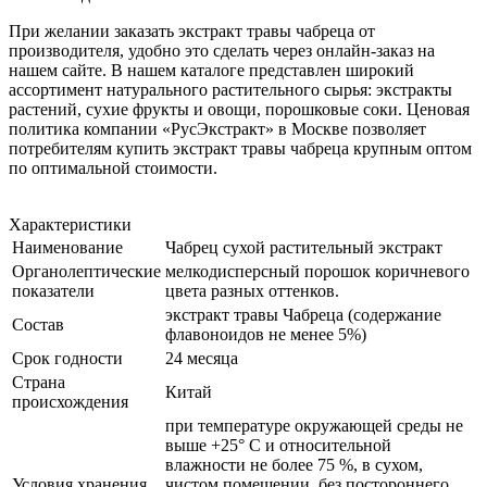
При желании заказать экстракт травы чабреца от
производителя, удобно это сделать через онлайн-заказ на
нашем сайте. В нашем каталоге представлен широкий
ассортимент натурального растительного сырья: экстракты
растений, сухие фрукты и овощи, порошковые соки. Ценовая
политика компании «РусЭкстракт» в Москве позволяет
потребителям купить экстракт травы чабреца крупным оптом
по оптимальной стоимости.
Характеристики
Наименование
Чабрец сухой растительный экстракт
Органолептические
мелкодисперсный порошок коричневого
показатели
цвета разных оттенков.
экстракт травы Чабреца (содержание
Состав
флавоноидов не менее 5%)
Срок годности
24 месяца
Страна
Китай
происхождения
при температуре окружающей среды не
выше +25° С и относительной
влажности не более 75 %, в сухом,
Условия хранения
чистом помещении, без постороннего