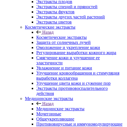
Экстракты плодов
Экстракты специй и пряностей
Экстракты фруктов
Экстракты других частей растений
Экстракты цветов
Косметические экстракты
Назад
Косметические экстракты
Защита от солнечных лучей
Омоложение и укрепление кожи
Регулирование выработки кожного жира
Смягчение кожи и улучшение ее
эластичности
Увлажнение и питание кожи
Улучшение кровообращения и стимуляция
выработки коллагена
Улучшение цвета кожи и сужение пор
Экстракты противовоспалительного
действия
Медицинские экстракты
Назад
Медицинские экстракты
Мочегонные
Общеукрепляющие
Противовирусные и иммуномодулирующие