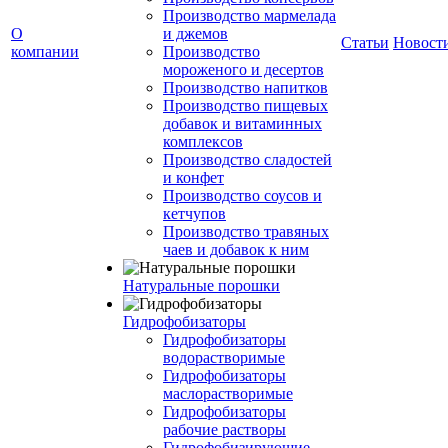
Производство мармелада
О
и джемов
Статьи
Новост
компании
Производство
мороженого и десертов
Производство напитков
Производство пищевых
добавок и витаминных
комплексов
Производство сладостей
и конфет
Производство соусов и
кетчупов
Производство травяных
чаев и добавок к ним
Натуральные порошки
Гидрофобизаторы
Гидрофобизаторы
водорастворимые
Гидрофобизаторы
маслорастворимые
Гидрофобизаторы
рабочие растворы
Гидрофобизирующие