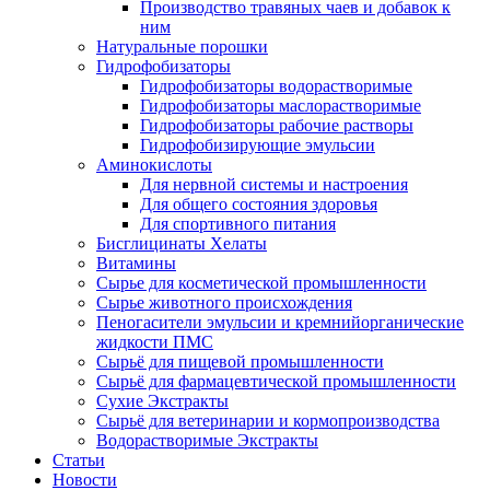
Производство травяных чаев и добавок к
ним
Натуральные порошки
Гидрофобизаторы
Гидрофобизаторы водорастворимые
Гидрофобизаторы маслорастворимые
Гидрофобизаторы рабочие растворы
Гидрофобизирующие эмульсии
Аминокислоты
Для нервной системы и настроения
Для общего состояния здоровья
Для спортивного питания
Бисглицинаты Хелаты
Витамины
Сырье для косметической промышленности
Сырье животного происхождения
Пеногасители эмульсии и кремнийорганические
жидкости ПМС
Сырьё для пищевой промышленности
Сырьё для фармацевтической промышленности
Сухие Экстракты
Сырьё для ветеринарии и кормопроизводства
Водорастворимые Экстракты
Статьи
Новости