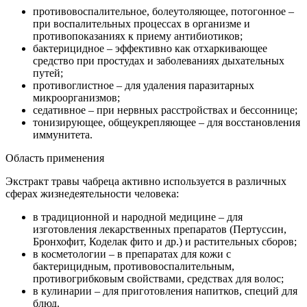
противовоспалительное, болеутоляющее, потогонное –
при воспалительных процессах в организме и
противопоказаниях к приему антибиотиков;
бактерицидное – эффективно как отхаркивающее
средство при простудах и заболеваниях дыхательных
путей;
противоглистное – для удаления паразитарных
микроорганизмов;
седативное – при нервных расстройствах и бессоннице;
тонизирующее, общеукрепляющее – для восстановления
иммунитета.
Область применения
Экстракт травы чабреца активно используется в различных
сферах жизнедеятельности человека:
в традиционной и народной медицине – для
изготовления лекарственных препаратов (Пертуссин,
Бронхофит, Коделак фито и др.) и растительных сборов;
в косметологии – в препаратах для кожи с
бактерицидным, противовоспалительным,
противогрибковым свойствами, средствах для волос;
в кулинарии – для приготовления напитков, специй для
блюд.