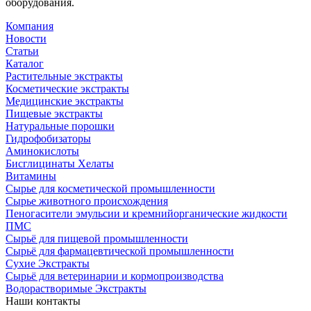
оборудования.
Компания
Новости
Статьи
Каталог
Растительные экстракты
Косметические экстракты
Медицинские экстракты
Пищевые экстракты
Натуральные порошки
Гидрофобизаторы
Аминокислоты
Бисглицинаты Хелаты
Витамины
Сырье для косметической промышленности
Сырье животного происхождения
Пеногасители эмульсии и кремнийорганические жидкости
ПМС
Сырьё для пищевой промышленности
Сырьё для фармацевтической промышленности
Сухие Экстракты
Сырьё для ветеринарии и кормопроизводства
Водорастворимые Экстракты
Наши контакты