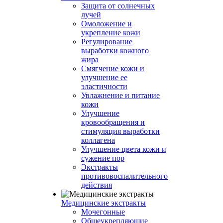
Защита от солнечных
лучей
Омоложение и
укрепление кожи
Регулирование
выработки кожного
жира
Смягчение кожи и
улучшение ее
эластичности
Увлажнение и питание
кожи
Улучшение
кровообращения и
стимуляция выработки
коллагена
Улучшение цвета кожи и
сужение пор
Экстракты
противовоспалительного
действия
Медицинские экстракты
Мочегонные
Общеукрепляющие