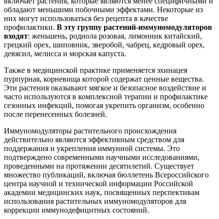
включает растения, которые являются менее специфичными и
обладают меньшими побочными эффектами. Некоторые из
них могут использоваться без рецепта в качестве
профилактики.
В эту группу растений-иммуномодуляторов
входят
: женьшень, родиола розовая, лимонник китайский,
грецкий орех, шиповник, зверобой, чабрец, кедровый орех,
девясил, мелисса и морская капуста.
Также в медицинской практике применяется эхинацея
пурпурная, корневища которой содержат ценные вещества.
Эти растения оказывают мягкое и безопасное воздействие и
часто используются в комплексной терапии и профилактике
сезонных инфекций, помогая укрепить организм, особенно
после перенесенных болезней.
Иммуномодуляторы растительного происхождения
действительно являются эффективным средством для
поддержания и укрепления иммунной системы. Это
подтверждено современными научными исследованиями,
проведенными на протяжении десятилетий. Существует
множество публикаций, включая бюллетень Всероссийского
центра научной и технической информации Российской
академии медицинских наук, посвященных перспективам
использования растительных иммуномодуляторов для
коррекции иммунодефицитных состояний.