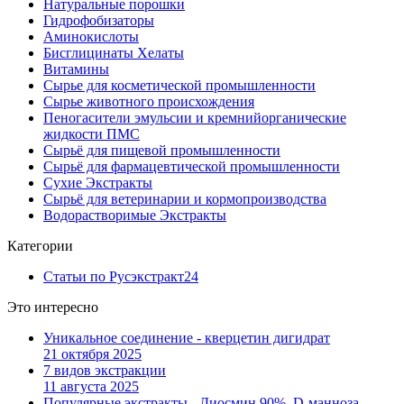
Натуральные порошки
Гидрофобизаторы
Аминокислоты
Бисглицинаты Хелаты
Витамины
Сырье для косметической промышленности
Сырье животного происхождения
Пеногасители эмульсии и кремнийорганические
жидкости ПМС
Сырьё для пищевой промышленности
Сырьё для фармацевтической промышленности
Сухие Экстракты
Сырьё для ветеринарии и кормопроизводства
Водорастворимые Экстракты
Категории
Статьи по Русэкстракт
24
Это интересно
Уникальное соединение - кверцетин дигидрат
21 октября 2025
7 видов экстракции
11 августа 2025
Популярные экстракты - Диосмин 90%, D-манноза,