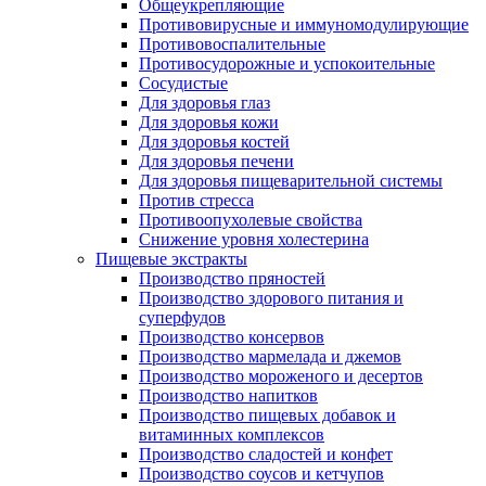
Общеукрепляющие
Противовирусные и иммуномодулирующие
Противовоспалительные
Противосудорожные и успокоительные
Сосудистые
Для здоровья глаз
Для здоровья кожи
Для здоровья костей
Для здоровья печени
Для здоровья пищеварительной системы
Против стресса
Противоопухолевые свойства
Снижение уровня холестерина
Пищевые экстракты
Производство пряностей
Производство здорового питания и
суперфудов
Производство консервов
Производство мармелада и джемов
Производство мороженого и десертов
Производство напитков
Производство пищевых добавок и
витаминных комплексов
Производство сладостей и конфет
Производство соусов и кетчупов