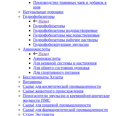
Производство травяных чаев и добавок к
ним
Натуральные порошки
Гидрофобизаторы
Назад
Гидрофобизаторы
Гидрофобизаторы водорастворимые
Гидрофобизаторы маслорастворимые
Гидрофобизаторы рабочие растворы
Гидрофобизирующие эмульсии
Аминокислоты
Назад
Аминокислоты
Для нервной системы и настроения
Для общего состояния здоровья
Для спортивного питания
Бисглицинаты Хелаты
Витамины
Сырье для косметической промышленности
Сырье животного происхождения
Пеногасители эмульсии и кремнийорганические
жидкости ПМС
Сырьё для пищевой промышленности
Сырьё для фармацевтической промышленности
Сухие Экстракты