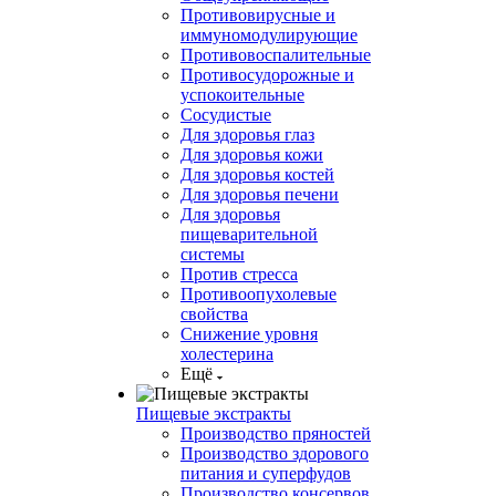
Противовирусные и
иммуномодулирующие
Противовоспалительные
Противосудорожные и
успокоительные
Сосудистые
Для здоровья глаз
Для здоровья кожи
Для здоровья костей
Для здоровья печени
Для здоровья
пищеварительной
системы
Против стресса
Противоопухолевые
свойства
Снижение уровня
холестерина
Ещё
Пищевые экстракты
Производство пряностей
Производство здорового
питания и суперфудов
Производство консервов