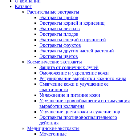
О компании
Каталог
Растительные экстракты
Экстракты грибов
Экстракты корней и корневищ
Экстракты листьев
Экстракты плодов
Экстракты специй и пряностей
Экстракты фруктов
Экстракты других частей растений
Экстракты цветов
Косметические экстракты
Защита от солнечных лучей
Омоложение и укрепление кожи
Регулирование выработки кожного жира
Смягчение кожи и улучшение ее
эластичности
Увлажнение и питание кожи
Улучшение кровообращения и стимуляция
выработки коллагена
Улучшение цвета кожи и сужение пор
Экстракты противовоспалительного
действия
Медицинские экстракты
Мочегонные