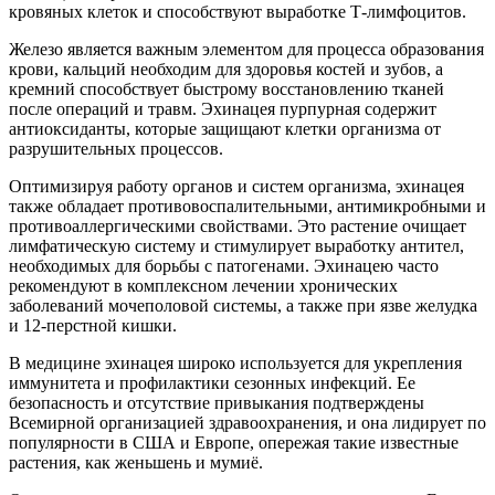
кровяных клеток и способствуют выработке Т-лимфоцитов.
Железо является важным элементом для процесса образования
крови, кальций необходим для здоровья костей и зубов, а
кремний способствует быстрому восстановлению тканей
после операций и травм. Эхинацея пурпурная содержит
антиоксиданты, которые защищают клетки организма от
разрушительных процессов.
Оптимизируя работу органов и систем организма, эхинацея
также обладает противовоспалительными, антимикробными и
противоаллергическими свойствами. Это растение очищает
лимфатическую систему и стимулирует выработку антител,
необходимых для борьбы с патогенами. Эхинацею часто
рекомендуют в комплексном лечении хронических
заболеваний мочеполовой системы, а также при язве желудка
и 12-перстной кишки.
В медицине эхинацея широко используется для укрепления
иммунитета и профилактики сезонных инфекций. Ее
безопасность и отсутствие привыкания подтверждены
Всемирной организацией здравоохранения, и она лидирует по
популярности в США и Европе, опережая такие известные
растения, как женьшень и мумиё.