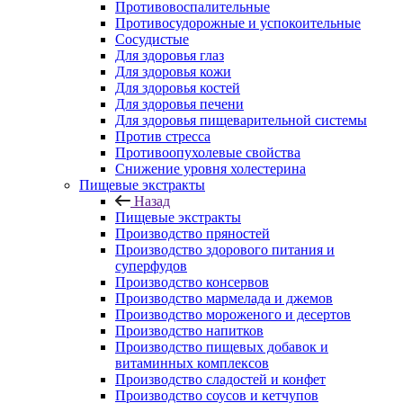
Противовоспалительные
Противосудорожные и успокоительные
Сосудистые
Для здоровья глаз
Для здоровья кожи
Для здоровья костей
Для здоровья печени
Для здоровья пищеварительной системы
Против стресса
Противоопухолевые свойства
Снижение уровня холестерина
Пищевые экстракты
Назад
Пищевые экстракты
Производство пряностей
Производство здорового питания и
суперфудов
Производство консервов
Производство мармелада и джемов
Производство мороженого и десертов
Производство напитков
Производство пищевых добавок и
витаминных комплексов
Производство сладостей и конфет
Производство соусов и кетчупов