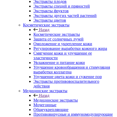
Экстракты плодов
Экстракты специй и пряностей
Экстракты фруктов
Экстракты других частей растений
Экстракты цветов
Косметические экстракты
Назад
Косметические экстракты
Защита от солнечных лучей
Омоложение и укрепление кожи
Регулирование выработки кожного жира
Смягчение кожи и улучшение ее
эластичности
Увлажнение и питание кожи
Улучшение кровообращения и стимуляция
выработки коллагена
Улучшение цвета кожи и сужение пор
Экстракты противовоспалительного
действия
Медицинские экстракты
Назад
Медицинские экстракты
Мочегонные
Общеукрепляющие
Противовирусные и иммуномодулирующие