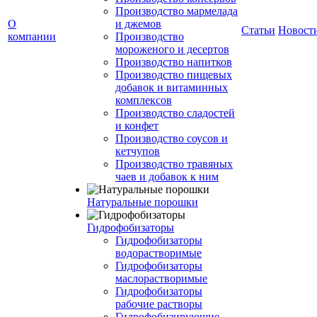
Производство мармелада
О
и джемов
Статьи
Новост
компании
Производство
мороженого и десертов
Производство напитков
Производство пищевых
добавок и витаминных
комплексов
Производство сладостей
и конфет
Производство соусов и
кетчупов
Производство травяных
чаев и добавок к ним
Натуральные порошки
Гидрофобизаторы
Гидрофобизаторы
водорастворимые
Гидрофобизаторы
маслорастворимые
Гидрофобизаторы
рабочие растворы
Гидрофобизирующие