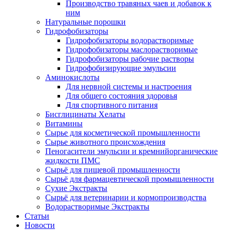
Производство травяных чаев и добавок к
ним
Натуральные порошки
Гидрофобизаторы
Гидрофобизаторы водорастворимые
Гидрофобизаторы маслорастворимые
Гидрофобизаторы рабочие растворы
Гидрофобизирующие эмульсии
Аминокислоты
Для нервной системы и настроения
Для общего состояния здоровья
Для спортивного питания
Бисглицинаты Хелаты
Витамины
Сырье для косметической промышленности
Сырье животного происхождения
Пеногасители эмульсии и кремнийорганические
жидкости ПМС
Сырьё для пищевой промышленности
Сырьё для фармацевтической промышленности
Сухие Экстракты
Сырьё для ветеринарии и кормопроизводства
Водорастворимые Экстракты
Статьи
Новости