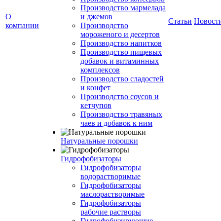
Производство мармелада
О
и джемов
Статьи
Новост
компании
Производство
мороженого и десертов
Производство напитков
Производство пищевых
добавок и витаминных
комплексов
Производство сладостей
и конфет
Производство соусов и
кетчупов
Производство травяных
чаев и добавок к ним
Натуральные порошки
Гидрофобизаторы
Гидрофобизаторы
водорастворимые
Гидрофобизаторы
маслорастворимые
Гидрофобизаторы
рабочие растворы
Гидрофобизирующие