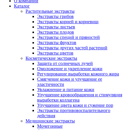
О компании
Каталог
Растительные экстракты
Экстракты грибов
Экстракты корней и корневищ
Экстракты листьев
Экстракты плодов
Экстракты специй и пряностей
Экстракты фруктов
Экстракты других частей растений
Экстракты цветов
Косметические экстракты
Защита от солнечных лучей
Омоложение и укрепление кожи
Регулирование выработки кожного жира
Смягчение кожи и улучшение ее
эластичности
Увлажнение и питание кожи
Улучшение кровообращения и стимуляция
выработки коллагена
Улучшение цвета кожи и сужение пор
Экстракты противовоспалительного
действия
Медицинские экстракты
Мочегонные