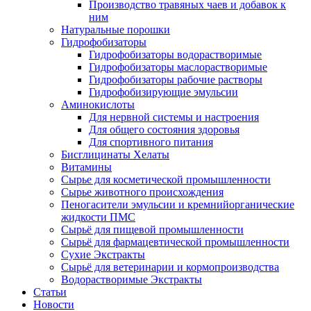
Производство травяных чаев и добавок к
ним
Натуральные порошки
Гидрофобизаторы
Гидрофобизаторы водорастворимые
Гидрофобизаторы маслорастворимые
Гидрофобизаторы рабочие растворы
Гидрофобизирующие эмульсии
Аминокислоты
Для нервной системы и настроения
Для общего состояния здоровья
Для спортивного питания
Бисглицинаты Хелаты
Витамины
Сырье для косметической промышленности
Сырье животного происхождения
Пеногасители эмульсии и кремнийорганические
жидкости ПМС
Сырьё для пищевой промышленности
Сырьё для фармацевтической промышленности
Сухие Экстракты
Сырьё для ветеринарии и кормопроизводства
Водорастворимые Экстракты
Статьи
Новости