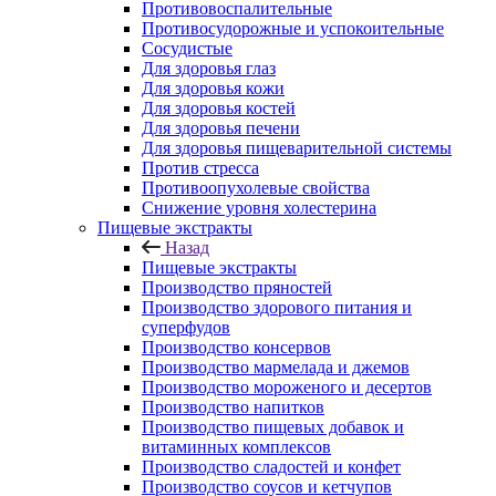
Противовоспалительные
Противосудорожные и успокоительные
Сосудистые
Для здоровья глаз
Для здоровья кожи
Для здоровья костей
Для здоровья печени
Для здоровья пищеварительной системы
Против стресса
Противоопухолевые свойства
Снижение уровня холестерина
Пищевые экстракты
Назад
Пищевые экстракты
Производство пряностей
Производство здорового питания и
суперфудов
Производство консервов
Производство мармелада и джемов
Производство мороженого и десертов
Производство напитков
Производство пищевых добавок и
витаминных комплексов
Производство сладостей и конфет
Производство соусов и кетчупов