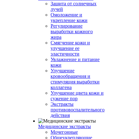
Защита от солнечных
лучей
Омоложение и
укрепление кожи
Регулирование
выработки кожного
жира
Смягчение кожи и
улучшение ее
эластичности
Увлажнение и питание
кожи
Улучшение
кровообращения и
стимуляция выработки
коллагена
Улучшение цвета кожи и
сужение пор
Экстракты
противовоспалительного
действия
Медицинские экстракты
Мочегонные
Общеукрепляющие