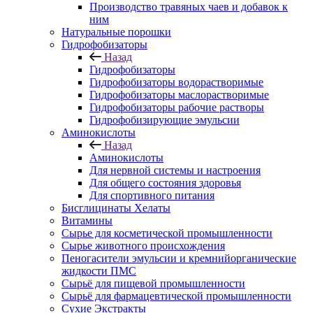
Производство травяных чаев и добавок к
ним
Натуральные порошки
Гидрофобизаторы
Назад
Гидрофобизаторы
Гидрофобизаторы водорастворимые
Гидрофобизаторы маслорастворимые
Гидрофобизаторы рабочие растворы
Гидрофобизирующие эмульсии
Аминокислоты
Назад
Аминокислоты
Для нервной системы и настроения
Для общего состояния здоровья
Для спортивного питания
Бисглицинаты Хелаты
Витамины
Сырье для косметической промышленности
Сырье животного происхождения
Пеногасители эмульсии и кремнийорганические
жидкости ПМС
Сырьё для пищевой промышленности
Сырьё для фармацевтической промышленности
Сухие Экстракты