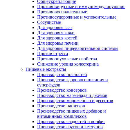
Общеукрепляющие
Противовирусные и иммуномодулирующие
Противовоспалительные
Противосудорожные и успокоительные
Сосудистые
Для здоровья глаз
Для здоровья кожи
Для здоровья костей
Для здоровья печени
Для здоровья пищеварительной системы
Против стресса
Противоопухолевые свойства
Снижение уровня холестерина
Пищевые экстракты
Производство пряностей
Производство здорового питания и
суперфудов
Производство консервов
Производство мармелада и джемов
Производство мороженого и десертов
Производство напитков
Производство пищевых добавок и
витаминных комплексов
Производство сладостей и конфет
Производство соусов и кетчупов