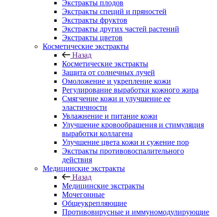
Экстракты плодов
Экстракты специй и пряностей
Экстракты фруктов
Экстракты других частей растений
Экстракты цветов
Косметические экстракты
Назад
Косметические экстракты
Защита от солнечных лучей
Омоложение и укрепление кожи
Регулирование выработки кожного жира
Смягчение кожи и улучшение ее
эластичности
Увлажнение и питание кожи
Улучшение кровообращения и стимуляция
выработки коллагена
Улучшение цвета кожи и сужение пор
Экстракты противовоспалительного
действия
Медицинские экстракты
Назад
Медицинские экстракты
Мочегонные
Общеукрепляющие
Противовирусные и иммуномодулирующие