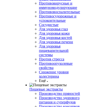
Противовирусные и
иммуномодулирующие
Противовоспалительные
Противосудорожные и
успокоительные
Сосудистые
Для здоровья глаз
Для здоровья кожи
Для здоровья костей
Для здоровья печени
Для здоровья
пищеварительной
системы
Против стресса
Противоопухолевые
свойства
Снижение уровня
холестерина
Ещё
Пищевые экстракты
Производство пряностей
Производство здорового
питания и суперфудов
Производство консервов