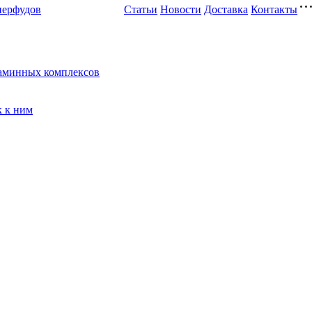
перфудов
Статьи
Новости
Доставка
Контакты
таминных комплексов
к к ним