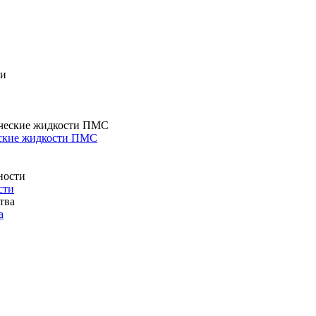
еские жидкости ПМС
сти
а