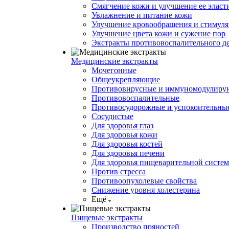
Смягчение кожи и улучшение ее эласт
Увлажнение и питание кожи
Улучшение кровообращения и стимуля
Улучшение цвета кожи и сужение пор
Экстракты противовоспалительного д
Медицинские экстракты
Мочегонные
Общеукрепляющие
Противовирусные и иммуномодулир
Противовоспалительные
Противосудорожные и успокоительны
Сосудистые
Для здоровья глаз
Для здоровья кожи
Для здоровья костей
Для здоровья печени
Для здоровья пищеварительной систе
Против стресса
Противоопухолевые свойства
Снижение уровня холестерина
Ещё
Пищевые экстракты
Производство пряностей