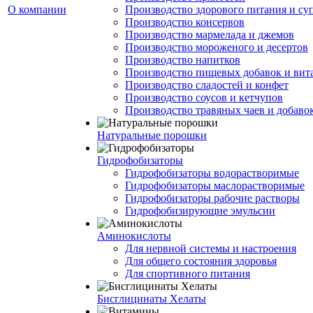
О компании
Производство здорового питания и су
Производство консервов
Производство мармелада и джемов
Производство мороженого и десертов
Производство напитков
Производство пищевых добавок и ви
Производство сладостей и конфет
Производство соусов и кетчупов
Производство травяных чаев и добаво
Натуральные порошки
Гидрофобизаторы
Гидрофобизаторы водорастворимые
Гидрофобизаторы маслорастворимые
Гидрофобизаторы рабочие растворы
Гидрофобизирующие эмульсии
Аминокислоты
Для нервной системы и настроения
Для общего состояния здоровья
Для спортивного питания
Бисглицинаты Хелаты