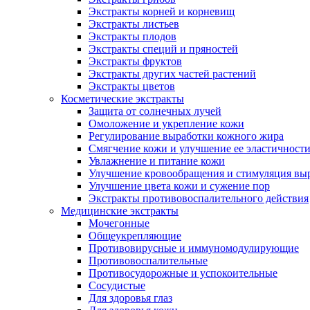
Экстракты корней и корневищ
Экстракты листьев
Экстракты плодов
Экстракты специй и пряностей
Экстракты фруктов
Экстракты других частей растений
Экстракты цветов
Косметические экстракты
Защита от солнечных лучей
Омоложение и укрепление кожи
Регулирование выработки кожного жира
Смягчение кожи и улучшение ее эластичност
Увлажнение и питание кожи
Улучшение кровообращения и стимуляция выр
Улучшение цвета кожи и сужение пор
Экстракты противовоспалительного действия
Медицинские экстракты
Мочегонные
Общеукрепляющие
Противовирусные и иммуномодулирующие
Противовоспалительные
Противосудорожные и успокоительные
Сосудистые
Для здоровья глаз