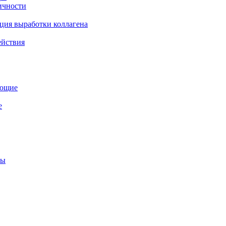
ичности
ция выработки коллагена
ействия
ующие
е
мы