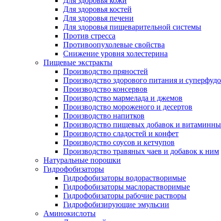
Для здоровья кожи
Для здоровья костей
Для здоровья печени
Для здоровья пищеварительной системы
Против стресса
Противоопухолевые свойства
Снижение уровня холестерина
Пищевые экстракты
Производство пряностей
Производство здорового питания и суперфуд
Производство консервов
Производство мармелада и джемов
Производство мороженого и десертов
Производство напитков
Производство пищевых добавок и витаминны
Производство сладостей и конфет
Производство соусов и кетчупов
Производство травяных чаев и добавок к ним
Натуральные порошки
Гидрофобизаторы
Гидрофобизаторы водорастворимые
Гидрофобизаторы маслорастворимые
Гидрофобизаторы рабочие растворы
Гидрофобизирующие эмульсии
Аминокислоты