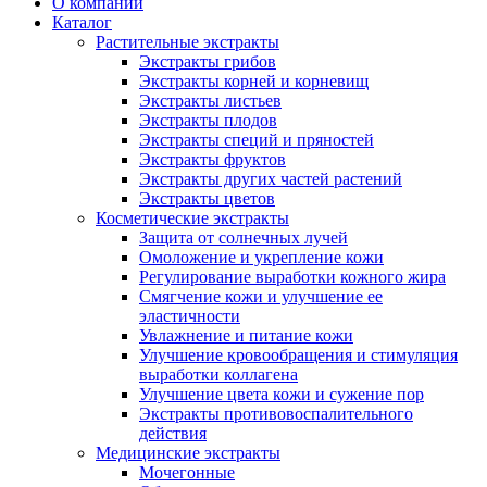
О компании
Каталог
Растительные экстракты
Экстракты грибов
Экстракты корней и корневищ
Экстракты листьев
Экстракты плодов
Экстракты специй и пряностей
Экстракты фруктов
Экстракты других частей растений
Экстракты цветов
Косметические экстракты
Защита от солнечных лучей
Омоложение и укрепление кожи
Регулирование выработки кожного жира
Смягчение кожи и улучшение ее
эластичности
Увлажнение и питание кожи
Улучшение кровообращения и стимуляция
выработки коллагена
Улучшение цвета кожи и сужение пор
Экстракты противовоспалительного
действия
Медицинские экстракты
Мочегонные