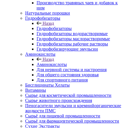
Производство травяных чаев и добавок к
ним
Натуральные порошки
Гидрофобизаторы
Назад
Гидрофобизаторы
Гидрофобизаторы водорастворимые
Гидрофобизаторы маслорастворимые
Гидрофобизаторы рабочие растворы
Гидрофобизирующие эмульсии
Аминокислоты
Назад
Аминокислоты
Для нервной системы и настроения
Для общего состояния здоровья
Для спортивного питания
Бисглицинаты Хелаты
Витамины
Сырье для косметической промышленности
Сырье животного происхождения
Пеногасители эмульсии и кремнийорганические
жидкости ПМС
Сырьё для пищевой промышленности
Сырьё для фармацевтической промышленности
Сухие Экстракты