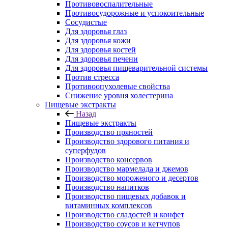
Противовоспалительные
Противосудорожные и успокоительные
Сосудистые
Для здоровья глаз
Для здоровья кожи
Для здоровья костей
Для здоровья печени
Для здоровья пищеварительной системы
Против стресса
Противоопухолевые свойства
Снижение уровня холестерина
Пищевые экстракты
Назад
Пищевые экстракты
Производство пряностей
Производство здорового питания и
суперфудов
Производство консервов
Производство мармелада и джемов
Производство мороженого и десертов
Производство напитков
Производство пищевых добавок и
витаминных комплексов
Производство сладостей и конфет
Производство соусов и кетчупов