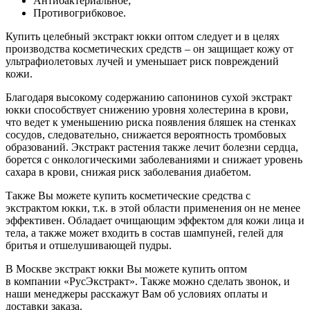
Антибактериальное;
Противогрибковое.
Купить целебный экстракт юкки оптом следует и в целях
производства косметических средств – он защищает кожу от
ультрафиолетовых лучей и уменьшает риск повреждений
кожи.
Благодаря высокому содержанию сапонинов сухой экстракт
юкки способствует снижению уровня холестерина в крови,
что ведет к уменьшению риска появления бляшек на стенках
сосудов, следовательно, снижается вероятность тромбовых
образований. Экстракт растения также лечит болезни сердца,
борется с онкологическими заболеваниями и снижает уровень
сахара в крови, снижая риск заболевания диабетом.
Также Вы можете купить косметические средства с
экстрактом юкки, т.к. в этой области применения он не менее
эффективен. Обладает очищающим эффектом для кожи лица и
тела, а также может входить в состав шампуней, гелей для
бритья и отшелушивающей пудры.
В Москве экстракт юкки Вы можете купить оптом
в компании «РусЭкстракт». Также можно сделать звонок, и
наши менеджеры расскажут Вам об условиях оплаты и
доставки заказа.