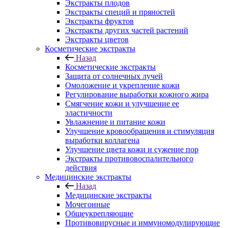
Экстракты плодов
Экстракты специй и пряностей
Экстракты фруктов
Экстракты других частей растений
Экстракты цветов
Косметические экстракты
Назад
Косметические экстракты
Защита от солнечных лучей
Омоложение и укрепление кожи
Регулирование выработки кожного жира
Смягчение кожи и улучшение ее
эластичности
Увлажнение и питание кожи
Улучшение кровообращения и стимуляция
выработки коллагена
Улучшение цвета кожи и сужение пор
Экстракты противовоспалительного
действия
Медицинские экстракты
Назад
Медицинские экстракты
Мочегонные
Общеукрепляющие
Противовирусные и иммуномодулирующие