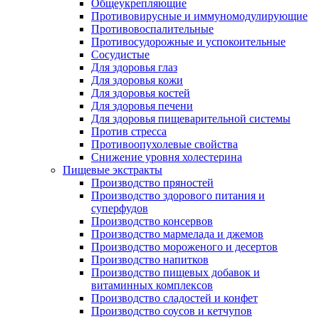
Общеукрепляющие
Противовирусные и иммуномодулирующие
Противовоспалительные
Противосудорожные и успокоительные
Сосудистые
Для здоровья глаз
Для здоровья кожи
Для здоровья костей
Для здоровья печени
Для здоровья пищеварительной системы
Против стресса
Противоопухолевые свойства
Снижение уровня холестерина
Пищевые экстракты
Производство пряностей
Производство здорового питания и
суперфудов
Производство консервов
Производство мармелада и джемов
Производство мороженого и десертов
Производство напитков
Производство пищевых добавок и
витаминных комплексов
Производство сладостей и конфет
Производство соусов и кетчупов