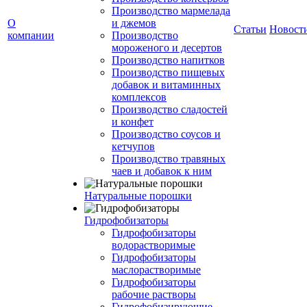
Производство мармелада
О
и джемов
Статьи
Новост
компании
Производство
мороженого и десертов
Производство напитков
Производство пищевых
добавок и витаминных
комплексов
Производство сладостей
и конфет
Производство соусов и
кетчупов
Производство травяных
чаев и добавок к ним
Натуральные порошки
Гидрофобизаторы
Гидрофобизаторы
водорастворимые
Гидрофобизаторы
маслорастворимые
Гидрофобизаторы
рабочие растворы
Гидрофобизирующие