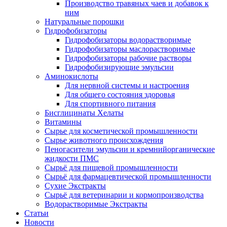
Производство травяных чаев и добавок к
ним
Натуральные порошки
Гидрофобизаторы
Гидрофобизаторы водорастворимые
Гидрофобизаторы маслорастворимые
Гидрофобизаторы рабочие растворы
Гидрофобизирующие эмульсии
Аминокислоты
Для нервной системы и настроения
Для общего состояния здоровья
Для спортивного питания
Бисглицинаты Хелаты
Витамины
Сырье для косметической промышленности
Сырье животного происхождения
Пеногасители эмульсии и кремнийорганические
жидкости ПМС
Сырьё для пищевой промышленности
Сырьё для фармацевтической промышленности
Сухие Экстракты
Сырьё для ветеринарии и кормопроизводства
Водорастворимые Экстракты
Статьи
Новости