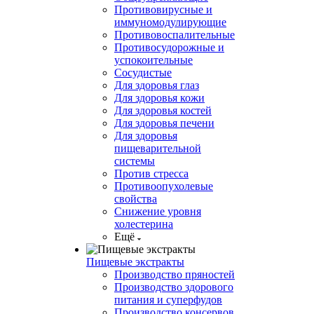
Противовирусные и
иммуномодулирующие
Противовоспалительные
Противосудорожные и
успокоительные
Сосудистые
Для здоровья глаз
Для здоровья кожи
Для здоровья костей
Для здоровья печени
Для здоровья
пищеварительной
системы
Против стресса
Противоопухолевые
свойства
Снижение уровня
холестерина
Ещё
Пищевые экстракты
Производство пряностей
Производство здорового
питания и суперфудов
Производство консервов