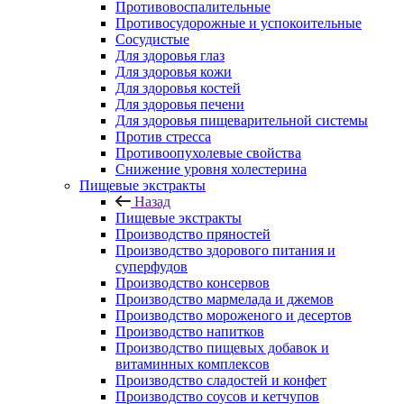
Противовоспалительные
Противосудорожные и успокоительные
Сосудистые
Для здоровья глаз
Для здоровья кожи
Для здоровья костей
Для здоровья печени
Для здоровья пищеварительной системы
Против стресса
Противоопухолевые свойства
Снижение уровня холестерина
Пищевые экстракты
Назад
Пищевые экстракты
Производство пряностей
Производство здорового питания и
суперфудов
Производство консервов
Производство мармелада и джемов
Производство мороженого и десертов
Производство напитков
Производство пищевых добавок и
витаминных комплексов
Производство сладостей и конфет
Производство соусов и кетчупов