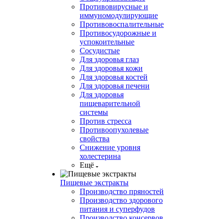
Противовирусные и
иммуномодулирующие
Противовоспалительные
Противосудорожные и
успокоительные
Сосудистые
Для здоровья глаз
Для здоровья кожи
Для здоровья костей
Для здоровья печени
Для здоровья
пищеварительной
системы
Против стресса
Противоопухолевые
свойства
Снижение уровня
холестерина
Ещё
Пищевые экстракты
Производство пряностей
Производство здорового
питания и суперфудов
Производство консервов