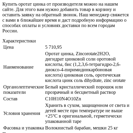
Купить оротат цинка от производителя можно на нашем
сайте. Для этого вам нужно добавить товар в корзину и
оставить заявку на обратный звонок. Наш менеджер свяжется
с вами в ближайшее время и даст подробную информацию о
способах оплаты и условиях доставки по всем городам
России.
Характеристики
Цена
5 710,95
Оротат цинка, Zincorotate2H2O,
дигидрат цинковой соли оротовой
кислоты, бис (1,2,3,6-тетрагидро-2,6-
Наименование
диоксо-4-пиримидинкарбоновая
кислота) цинковая соль, оротическая
кислота цинк соль dihydrate, zinc orotate
Органолептические
Белый кристаллический порошок или
показатели
прозрачный и бесцветный раствор
Состав
C10H10N4O10Zn
Хранить в сухом, защищенном от света и
детей месте при температуре не выше
Условия хранения
+25°С в оригинальной, герметически
упакованной таре
Фасовка и упаковка
Волокнистый барабан, мешки 25 кг