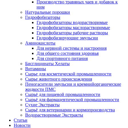
Производство травяных чаев и добавок к
ним
Натуральные порошки
Гидрофобизаторы
Гидрофобизаторы водорастворимые
Гидрофобизаторы маслорастворимые
Гидрофобизаторы рабочие растворы
Гидрофобизирующие эмульсии
Аминокислоты
Для нервной системы и настроения
Для общего состояния здоровья
Для спортивного питания
Бисглицинаты Хелаты
Витамины
Сырье для косметической промышленности
Сырье животного происхождения
Пеногасители эмульсии и кремнийорганические
жидкости ПМС
Сырьё для пищевой промышленности
Сырьё для фармацевтической промышленности
Сухие Экстракты
Сырьё для ветеринарии и кормопроизводства
Водорастворимые Экстракты
Статьи
Новости