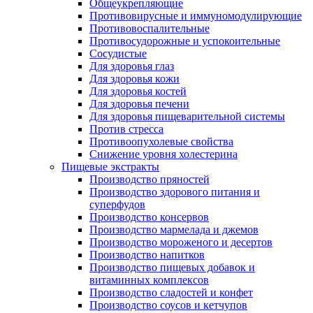
Общеукрепляющие
Противовирусные и иммуномодулирующие
Противовоспалительные
Противосудорожные и успокоительные
Сосудистые
Для здоровья глаз
Для здоровья кожи
Для здоровья костей
Для здоровья печени
Для здоровья пищеварительной системы
Против стресса
Противоопухолевые свойства
Снижение уровня холестерина
Пищевые экстракты
Производство пряностей
Производство здорового питания и
суперфудов
Производство консервов
Производство мармелада и джемов
Производство мороженого и десертов
Производство напитков
Производство пищевых добавок и
витаминных комплексов
Производство сладостей и конфет
Производство соусов и кетчупов