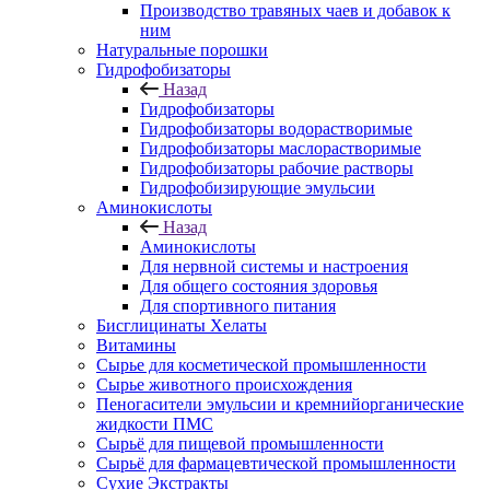
Производство травяных чаев и добавок к
ним
Натуральные порошки
Гидрофобизаторы
Назад
Гидрофобизаторы
Гидрофобизаторы водорастворимые
Гидрофобизаторы маслорастворимые
Гидрофобизаторы рабочие растворы
Гидрофобизирующие эмульсии
Аминокислоты
Назад
Аминокислоты
Для нервной системы и настроения
Для общего состояния здоровья
Для спортивного питания
Бисглицинаты Хелаты
Витамины
Сырье для косметической промышленности
Сырье животного происхождения
Пеногасители эмульсии и кремнийорганические
жидкости ПМС
Сырьё для пищевой промышленности
Сырьё для фармацевтической промышленности
Сухие Экстракты