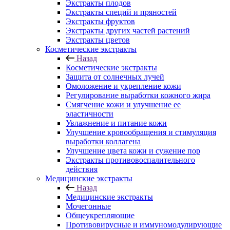
Экстракты плодов
Экстракты специй и пряностей
Экстракты фруктов
Экстракты других частей растений
Экстракты цветов
Косметические экстракты
Назад
Косметические экстракты
Защита от солнечных лучей
Омоложение и укрепление кожи
Регулирование выработки кожного жира
Смягчение кожи и улучшение ее
эластичности
Увлажнение и питание кожи
Улучшение кровообращения и стимуляция
выработки коллагена
Улучшение цвета кожи и сужение пор
Экстракты противовоспалительного
действия
Медицинские экстракты
Назад
Медицинские экстракты
Мочегонные
Общеукрепляющие
Противовирусные и иммуномодулирующие