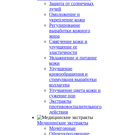
Защита от солнечных
лучей
Омоложение и
укрепление кожи
Регулирование
выработки кожного
жира
Смягчение кожи и
улучшение ее
эластичности
Увлажнение и питание
кожи
Улучшение
кровообращения и
стимуляция выработки
коллагена
Улучшение цвета кожи и
сужение пор
Экстракты
противовоспалительного
действия
Медицинские экстракты
Мочегонные
Общеукрепляющие