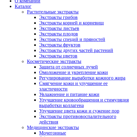
О компании
Каталог
Растительные экстракты
Экстракты грибов
Экстракты корней и корневищ
Экстракты листьев
Экстракты плодов
Экстракты специй и пряностей
Экстракты фруктов
Экстракты других частей растений
Экстракты цветов
Косметические экстракты
Защита от солнечных лучей
Омоложение и укрепление кожи
Регулирование выработки кожного жира
Смягчение кожи и улучшение ее
эластичности
Увлажнение и питание кожи
Улучшение кровообращения и стимуляция
выработки коллагена
Улучшение цвета кожи и сужение пор
Экстракты противовоспалительного
действия
Медицинские экстракты
Мочегонные