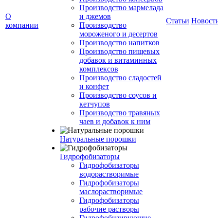
Производство мармелада
О
и джемов
Статьи
Новост
компании
Производство
мороженого и десертов
Производство напитков
Производство пищевых
добавок и витаминных
комплексов
Производство сладостей
и конфет
Производство соусов и
кетчупов
Производство травяных
чаев и добавок к ним
Натуральные порошки
Гидрофобизаторы
Гидрофобизаторы
водорастворимые
Гидрофобизаторы
маслорастворимые
Гидрофобизаторы
рабочие растворы
Гидрофобизирующие