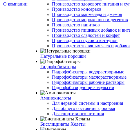
О компании
Производство здорового питания и су
Производство консервов
Производство мармелада и джемов
Производство мороженого и десертов
Производство напитков
Производство пищевых добавок и ви
Производство сладостей и конфет
Производство соусов и кетчупов
Производство травяных чаев и добаво
Натуральные порошки
Гидрофобизаторы
Гидрофобизаторы водорастворимые
Гидрофобизаторы маслорастворимые
Гидрофобизаторы рабочие растворы
Гидрофобизирующие эмульсии
Аминокислоты
Для нервной системы и настроения
Для общего состояния здоровья
Для спортивного питания
Бисглицинаты Хелаты