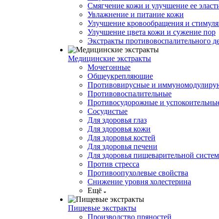
Смягчение кожи и улучшение ее эласт
Увлажнение и питание кожи
Улучшение кровообращения и стимуля
Улучшение цвета кожи и сужение пор
Экстракты противовоспалительного д
Медицинские экстракты
Мочегонные
Общеукрепляющие
Противовирусные и иммуномодулир
Противовоспалительные
Противосудорожные и успокоительны
Сосудистые
Для здоровья глаз
Для здоровья кожи
Для здоровья костей
Для здоровья печени
Для здоровья пищеварительной систе
Против стресса
Противоопухолевые свойства
Снижение уровня холестерина
Ещё
Пищевые экстракты
Производство пряностей