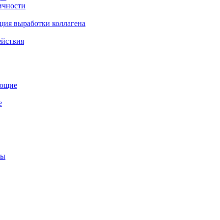
ичности
ция выработки коллагена
ействия
ующие
е
мы