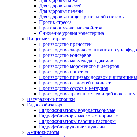
Для здоровья кожи
Для здоровья костей
Для здоровья печени
Для здоровья пищеварительной системы
Против стресса
Противоопухолевые свойства
Снижение уровня холестерина
Пищевые экстракты
Производство пряностей
Производство здорового питания и суперфуд
Производство консервов
Производство мармелада и джемов
Производство мороженого и десертов
Производство напитков
Производство пищевых добавок и витаминны
Производство сладостей и конфет
Производство соусов и кетчупов
Производство травяных чаев и добавок к ним
Натуральные порошки
Гидрофобизаторы
Гидрофобизаторы водорастворимые
Гидрофобизаторы маслорастворимые
Гидрофобизаторы рабочие растворы
Гидрофобизирующие эмульсии
Аминокислоты