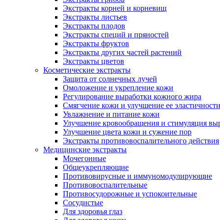
Экстракты корней и корневищ
Экстракты листьев
Экстракты плодов
Экстракты специй и пряностей
Экстракты фруктов
Экстракты других частей растений
Экстракты цветов
Косметические экстракты
Защита от солнечных лучей
Омоложение и укрепление кожи
Регулирование выработки кожного жира
Смягчение кожи и улучшение ее эластичност
Увлажнение и питание кожи
Улучшение кровообращения и стимуляция выр
Улучшение цвета кожи и сужение пор
Экстракты противовоспалительного действия
Медицинские экстракты
Мочегонные
Общеукрепляющие
Противовирусные и иммуномодулирующие
Противовоспалительные
Противосудорожные и успокоительные
Сосудистые
Для здоровья глаз