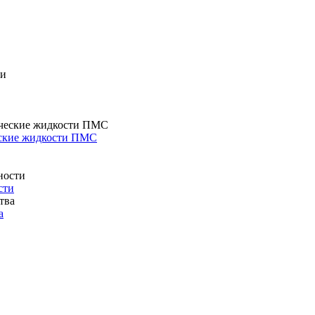
еские жидкости ПМС
сти
а