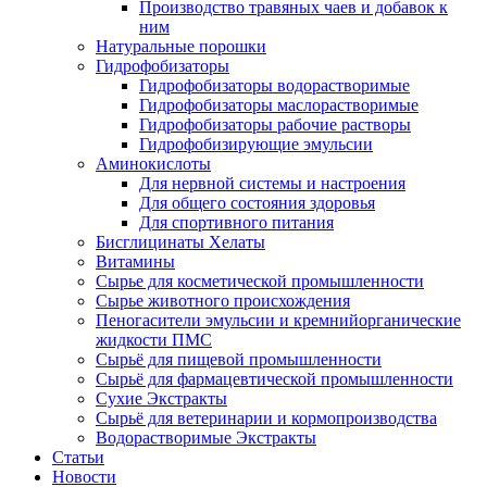
Производство травяных чаев и добавок к
ним
Натуральные порошки
Гидрофобизаторы
Гидрофобизаторы водорастворимые
Гидрофобизаторы маслорастворимые
Гидрофобизаторы рабочие растворы
Гидрофобизирующие эмульсии
Аминокислоты
Для нервной системы и настроения
Для общего состояния здоровья
Для спортивного питания
Бисглицинаты Хелаты
Витамины
Сырье для косметической промышленности
Сырье животного происхождения
Пеногасители эмульсии и кремнийорганические
жидкости ПМС
Сырьё для пищевой промышленности
Сырьё для фармацевтической промышленности
Сухие Экстракты
Сырьё для ветеринарии и кормопроизводства
Водорастворимые Экстракты
Статьи
Новости