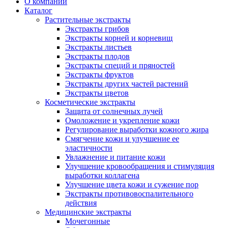
О компании
Каталог
Растительные экстракты
Экстракты грибов
Экстракты корней и корневищ
Экстракты листьев
Экстракты плодов
Экстракты специй и пряностей
Экстракты фруктов
Экстракты других частей растений
Экстракты цветов
Косметические экстракты
Защита от солнечных лучей
Омоложение и укрепление кожи
Регулирование выработки кожного жира
Смягчение кожи и улучшение ее
эластичности
Увлажнение и питание кожи
Улучшение кровообращения и стимуляция
выработки коллагена
Улучшение цвета кожи и сужение пор
Экстракты противовоспалительного
действия
Медицинские экстракты
Мочегонные