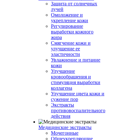
Защита от солнечных
лучей
Омоложение и
укрепление кожи
Регулирование
выработки кожного
жира
Смягчение кожи и
улучшение ее
эластичности
Увлажнение и питание
кожи
Улучшение
кровообращения и
стимуляция выработки
коллагена
Улучшение цвета кожи и
сужение пор
Экстракты
противовоспалительного
действия
Медицинские экстракты
Мочегонные
Общеукрепляющие