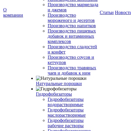
Производство мармелада
О
и джемов
Статьи
Новост
компании
Производство
мороженого и десертов
Производство напитков
Производство пищевых
добавок и витаминных
комплексов
Производство сладостей
и конфет
Производство соусов и
кетчупов
Производство травяных
чаев и добавок к ним
Натуральные порошки
Гидрофобизаторы
Гидрофобизаторы
водорастворимые
Гидрофобизаторы
маслорастворимые
Гидрофобизаторы
рабочие растворы
Гидрофобизирующие