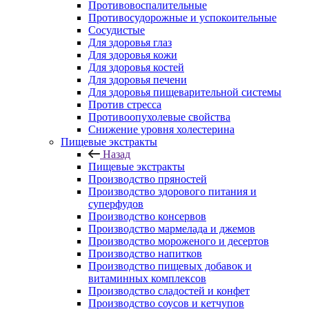
Противовоспалительные
Противосудорожные и успокоительные
Сосудистые
Для здоровья глаз
Для здоровья кожи
Для здоровья костей
Для здоровья печени
Для здоровья пищеварительной системы
Против стресса
Противоопухолевые свойства
Снижение уровня холестерина
Пищевые экстракты
Назад
Пищевые экстракты
Производство пряностей
Производство здорового питания и
суперфудов
Производство консервов
Производство мармелада и джемов
Производство мороженого и десертов
Производство напитков
Производство пищевых добавок и
витаминных комплексов
Производство сладостей и конфет
Производство соусов и кетчупов