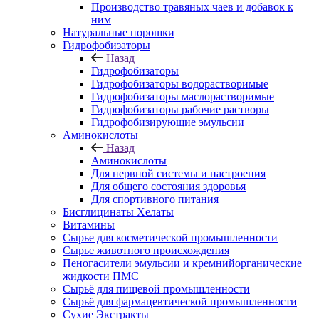
Производство травяных чаев и добавок к
ним
Натуральные порошки
Гидрофобизаторы
Назад
Гидрофобизаторы
Гидрофобизаторы водорастворимые
Гидрофобизаторы маслорастворимые
Гидрофобизаторы рабочие растворы
Гидрофобизирующие эмульсии
Аминокислоты
Назад
Аминокислоты
Для нервной системы и настроения
Для общего состояния здоровья
Для спортивного питания
Бисглицинаты Хелаты
Витамины
Сырье для косметической промышленности
Сырье животного происхождения
Пеногасители эмульсии и кремнийорганические
жидкости ПМС
Сырьё для пищевой промышленности
Сырьё для фармацевтической промышленности
Сухие Экстракты