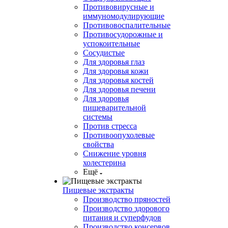
Противовирусные и
иммуномодулирующие
Противовоспалительные
Противосудорожные и
успокоительные
Сосудистые
Для здоровья глаз
Для здоровья кожи
Для здоровья костей
Для здоровья печени
Для здоровья
пищеварительной
системы
Против стресса
Противоопухолевые
свойства
Снижение уровня
холестерина
Ещё
Пищевые экстракты
Производство пряностей
Производство здорового
питания и суперфудов
Производство консервов