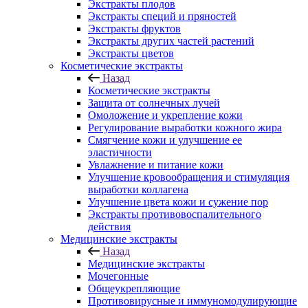
Экстракты плодов
Экстракты специй и пряностей
Экстракты фруктов
Экстракты других частей растений
Экстракты цветов
Косметические экстракты
Назад
Косметические экстракты
Защита от солнечных лучей
Омоложение и укрепление кожи
Регулирование выработки кожного жира
Смягчение кожи и улучшение ее
эластичности
Увлажнение и питание кожи
Улучшение кровообращения и стимуляция
выработки коллагена
Улучшение цвета кожи и сужение пор
Экстракты противовоспалительного
действия
Медицинские экстракты
Назад
Медицинские экстракты
Мочегонные
Общеукрепляющие
Противовирусные и иммуномодулирующие