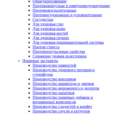
Общеукрепляющие
Противовирусные и иммуномодулирующие
Противовоспалительные
Противосудорожные и успокоительные
Сосудистые
Для здоровья глаз
Для здоровья кожи
Для здоровья костей
Для здоровья печени
Для здоровья пищеварительной системы
Против стресса
Противоопухолевые свойства
Снижение уровня холестерина
Пищевые экстракты
Производство пряностей
Производство здорового питания и
суперфудов
Производство консервов
Производство мармелада и джемов
Производство мороженого и десертов
Производство напитков
Производство пищевых добавок и
витаминных комплексов
Производство сладостей и конфет
Производство соусов и кетчупов