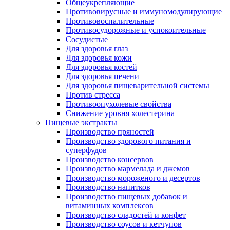
Общеукрепляющие
Противовирусные и иммуномодулирующие
Противовоспалительные
Противосудорожные и успокоительные
Сосудистые
Для здоровья глаз
Для здоровья кожи
Для здоровья костей
Для здоровья печени
Для здоровья пищеварительной системы
Против стресса
Противоопухолевые свойства
Снижение уровня холестерина
Пищевые экстракты
Производство пряностей
Производство здорового питания и
суперфудов
Производство консервов
Производство мармелада и джемов
Производство мороженого и десертов
Производство напитков
Производство пищевых добавок и
витаминных комплексов
Производство сладостей и конфет
Производство соусов и кетчупов