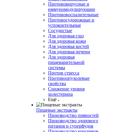
Противовирусные и
иммуномодулирующие
Противовоспалительные
Противосудорожные и
успокоительные
Сосудистые
Для здоровья глаз
Для здоровья кожи
Для здоровья костей
Для здоровья печени
Для здоровья
пищеварительной
системы
Против стресса
Противоопухолевые
свойства
Снижение уровня
холестерина
Ещё
Пищевые экстракты
Производство пряностей
Производство здорового
питания и суперфудов
Производство консервов