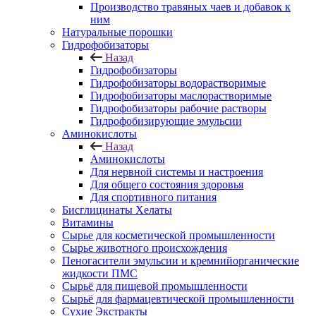
Производство травяных чаев и добавок к
ним
Натуральные порошки
Гидрофобизаторы
Назад
Гидрофобизаторы
Гидрофобизаторы водорастворимые
Гидрофобизаторы маслорастворимые
Гидрофобизаторы рабочие растворы
Гидрофобизирующие эмульсии
Аминокислоты
Назад
Аминокислоты
Для нервной системы и настроения
Для общего состояния здоровья
Для спортивного питания
Бисглицинаты Хелаты
Витамины
Сырье для косметической промышленности
Сырье животного происхождения
Пеногасители эмульсии и кремнийорганические
жидкости ПМС
Сырьё для пищевой промышленности
Сырьё для фармацевтической промышленности
Сухие Экстракты