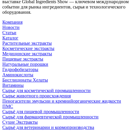
выставке Global Ingredients Show — ключевом международном
событии для рынка ингредиентов, сырья и технологического
оборудования.
Компания
Новости
Статьи
Каталог
Растительные экстракты
Косметические экстракты
Медицинские экстракты
Пищевые экстракты
Натуральные порошки
Гидрофобизаторы
Аминокислоты
Бисглицинаты Хелаты
Витамины
Сырье для косметической промышленности
Сырье животного происхождения
Пеногасители эмульсии и кремнийорганические жидкости
ПМС
Сырьё для пищевой промышленности
Сырьё для фармацевтической промышленности
Сухие Экстракты
Сырьё для ветеринарии и кормопроизводства