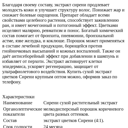
Благодаря своему составу, экстракт сирени продлевает
молодость кожи и улучшает структуру волос. Понижает жар и
снижает болевые ощущения. Препарат обладает всеми
свойствами целебного растения, способствует заживлению
ран, и имеет мочегонный и потогонный эффект. Цветками
исцеляют малярию, ревматизм и понос. Богатый химический
состав помогает от бронхита, пневмонии, бронхиальной
астме, язве желудка, и коклюше. Порошок может применяться
в составе лечебной продукции, борющейся против
гнойничковых высыпаний и кожных воспалений. Также он
даёт антисеборейный эффект при добавлении в шампунь и
избавляет от перхоти. Экстракт активирует клетки
эпидермиса, ускоряет регенерацию, защищает от
ультрафиолетового воздействия. Купить сухой экстракт
цветков Сирени крупным оптом можно, оформив заказ по
телефону.
Характеристики
Наименование
Сирени сухой растительный экстракт
Органолептические
мелкодисперсный порошок коричневого
показатели
цвета разных оттенков.
Состав
экстракт цветков Сирени (4:1).
Срок годности
24 месяца