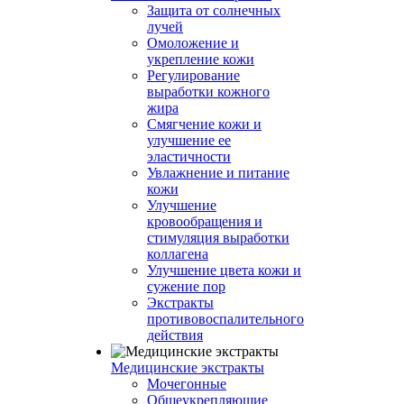
Защита от солнечных
лучей
Омоложение и
укрепление кожи
Регулирование
выработки кожного
жира
Смягчение кожи и
улучшение ее
эластичности
Увлажнение и питание
кожи
Улучшение
кровообращения и
стимуляция выработки
коллагена
Улучшение цвета кожи и
сужение пор
Экстракты
противовоспалительного
действия
Медицинские экстракты
Мочегонные
Общеукрепляющие