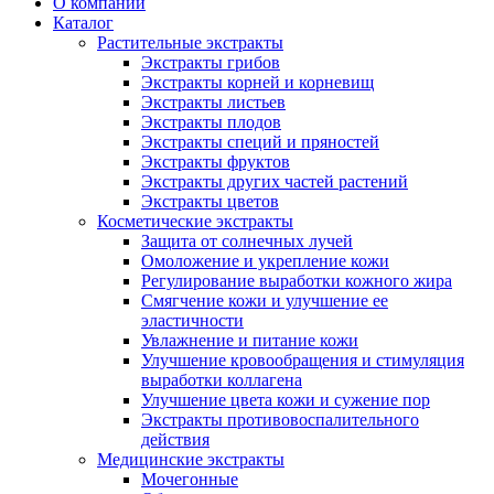
О компании
Каталог
Растительные экстракты
Экстракты грибов
Экстракты корней и корневищ
Экстракты листьев
Экстракты плодов
Экстракты специй и пряностей
Экстракты фруктов
Экстракты других частей растений
Экстракты цветов
Косметические экстракты
Защита от солнечных лучей
Омоложение и укрепление кожи
Регулирование выработки кожного жира
Смягчение кожи и улучшение ее
эластичности
Увлажнение и питание кожи
Улучшение кровообращения и стимуляция
выработки коллагена
Улучшение цвета кожи и сужение пор
Экстракты противовоспалительного
действия
Медицинские экстракты
Мочегонные