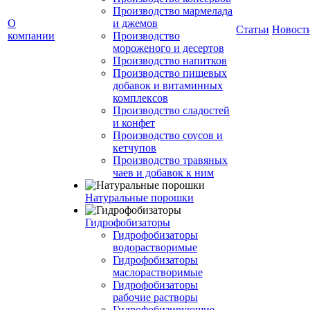
Производство мармелада
О
и джемов
Статьи
Новост
компании
Производство
мороженого и десертов
Производство напитков
Производство пищевых
добавок и витаминных
комплексов
Производство сладостей
и конфет
Производство соусов и
кетчупов
Производство травяных
чаев и добавок к ним
Натуральные порошки
Гидрофобизаторы
Гидрофобизаторы
водорастворимые
Гидрофобизаторы
маслорастворимые
Гидрофобизаторы
рабочие растворы
Гидрофобизирующие