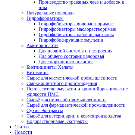
Производство травяных чаев и добавок к
ним
Натуральные порошки
Гидрофобизаторы
Гидрофобизаторы водорастворимые
Гидрофобизаторы маслорастворимые
Гидрофобизаторы рабочие растворы
Гидрофобизирующие эмульсии
Аминокислоты
Для нервной системы и настроения
Для общего состояния здоровья
Для спортивного питания
Бисглицинаты Хелаты
Витамины
Сырье для косметической промышленности
Сырье животного происхождения
Пеногасители эмульсии и кремнийорганические
жидкости ПМС
Сырьё для пищевой промышленности
Сырьё для фармацевтической промышленности
Сухие Экстракты
Сырьё для ветеринарии и кормопроизводства
Водорастворимые Экстракты
Статьи
Новости