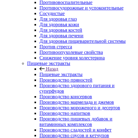
Противовоспалительные
Противосудорожные и успокоительные
Сосудистые
Для здоровья глаз
Для здоровья кожи
Для здоровья костей
Для здоровья печени
Для здоровья пищеварительной системы
Против стресса
Противоопухолевые свойства
Снижение уровня холестерина
Пищевые экстракты
Назад
Пищевые экстракты
Производство пряностей
Производство здорового питания и
суперфудов
Производство консервов
Производство мармелада и джемов
Производство мороженого и десертов
Производство напитков
Производство пищевых добавок и
витаминных комплексов
Производство сладостей и конфет
Производство соусов и кетчупов