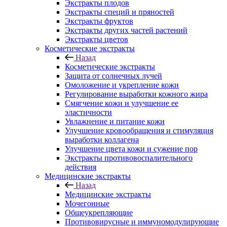
Экстракты плодов
Экстракты специй и пряностей
Экстракты фруктов
Экстракты других частей растений
Экстракты цветов
Косметические экстракты
Назад
Косметические экстракты
Защита от солнечных лучей
Омоложение и укрепление кожи
Регулирование выработки кожного жира
Смягчение кожи и улучшение ее
эластичности
Увлажнение и питание кожи
Улучшение кровообращения и стимуляция
выработки коллагена
Улучшение цвета кожи и сужение пор
Экстракты противовоспалительного
действия
Медицинские экстракты
Назад
Медицинские экстракты
Мочегонные
Общеукрепляющие
Противовирусные и иммуномодулирующие