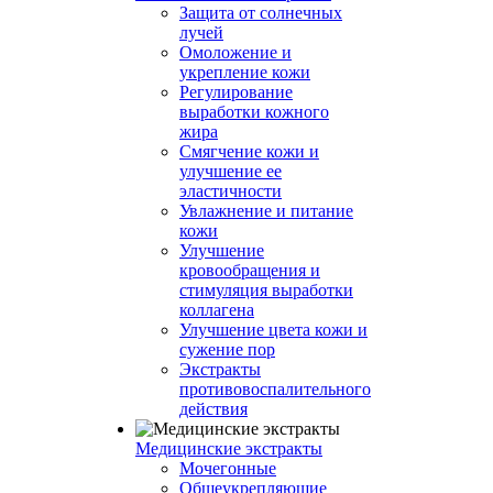
Защита от солнечных
лучей
Омоложение и
укрепление кожи
Регулирование
выработки кожного
жира
Смягчение кожи и
улучшение ее
эластичности
Увлажнение и питание
кожи
Улучшение
кровообращения и
стимуляция выработки
коллагена
Улучшение цвета кожи и
сужение пор
Экстракты
противовоспалительного
действия
Медицинские экстракты
Мочегонные
Общеукрепляющие