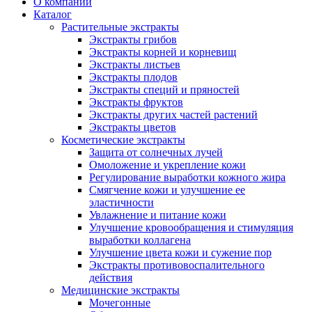
О компании
Каталог
Растительные экстракты
Экстракты грибов
Экстракты корней и корневищ
Экстракты листьев
Экстракты плодов
Экстракты специй и пряностей
Экстракты фруктов
Экстракты других частей растений
Экстракты цветов
Косметические экстракты
Защита от солнечных лучей
Омоложение и укрепление кожи
Регулирование выработки кожного жира
Смягчение кожи и улучшение ее
эластичности
Увлажнение и питание кожи
Улучшение кровообращения и стимуляция
выработки коллагена
Улучшение цвета кожи и сужение пор
Экстракты противовоспалительного
действия
Медицинские экстракты
Мочегонные