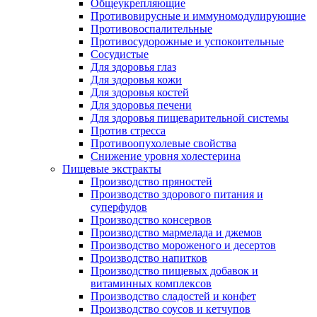
Общеукрепляющие
Противовирусные и иммуномодулирующие
Противовоспалительные
Противосудорожные и успокоительные
Сосудистые
Для здоровья глаз
Для здоровья кожи
Для здоровья костей
Для здоровья печени
Для здоровья пищеварительной системы
Против стресса
Противоопухолевые свойства
Снижение уровня холестерина
Пищевые экстракты
Производство пряностей
Производство здорового питания и
суперфудов
Производство консервов
Производство мармелада и джемов
Производство мороженого и десертов
Производство напитков
Производство пищевых добавок и
витаминных комплексов
Производство сладостей и конфет
Производство соусов и кетчупов