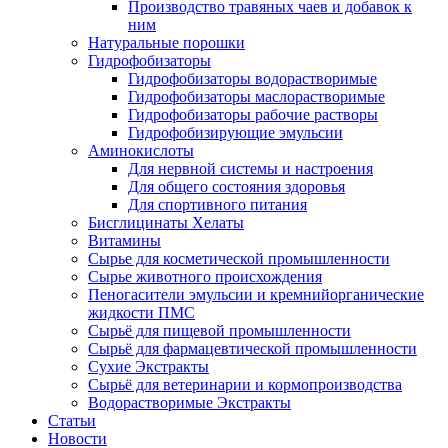
Производство травяных чаев и добавок к
ним
Натуральные порошки
Гидрофобизаторы
Гидрофобизаторы водорастворимые
Гидрофобизаторы маслорастворимые
Гидрофобизаторы рабочие растворы
Гидрофобизирующие эмульсии
Аминокислоты
Для нервной системы и настроения
Для общего состояния здоровья
Для спортивного питания
Бисглицинаты Хелаты
Витамины
Сырье для косметической промышленности
Сырье животного происхождения
Пеногасители эмульсии и кремнийорганические
жидкости ПМС
Сырьё для пищевой промышленности
Сырьё для фармацевтической промышленности
Сухие Экстракты
Сырьё для ветеринарии и кормопроизводства
Водорастворимые Экстракты
Статьи
Новости