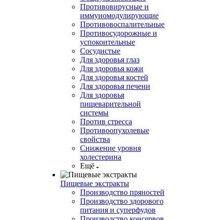
Противовирусные и
иммуномодулирующие
Противовоспалительные
Противосудорожные и
успокоительные
Сосудистые
Для здоровья глаз
Для здоровья кожи
Для здоровья костей
Для здоровья печени
Для здоровья
пищеварительной
системы
Против стресса
Противоопухолевые
свойства
Снижение уровня
холестерина
Ещё
Пищевые экстракты
Производство пряностей
Производство здорового
питания и суперфудов
Производство консервов