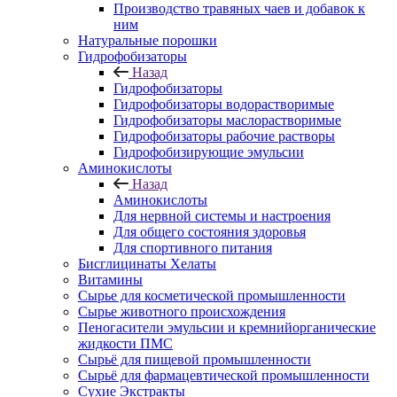
Производство травяных чаев и добавок к
ним
Натуральные порошки
Гидрофобизаторы
Назад
Гидрофобизаторы
Гидрофобизаторы водорастворимые
Гидрофобизаторы маслорастворимые
Гидрофобизаторы рабочие растворы
Гидрофобизирующие эмульсии
Аминокислоты
Назад
Аминокислоты
Для нервной системы и настроения
Для общего состояния здоровья
Для спортивного питания
Бисглицинаты Хелаты
Витамины
Сырье для косметической промышленности
Сырье животного происхождения
Пеногасители эмульсии и кремнийорганические
жидкости ПМС
Сырьё для пищевой промышленности
Сырьё для фармацевтической промышленности
Сухие Экстракты