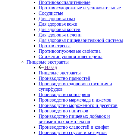
Противовоспалительные
Противосудорожные и успокоительные
Сосудистые
Для здоровья глаз
Для здоровья кожи
Для здоровья костей
Для здоровья печени
Для здоровья пищеварительной системы
Против стресса
Противоопухолевые свойства
Снижение уровня холестерина
Пищевые экстракты
Назад
Пищевые экстракты
Производство пряностей
Производство здорового питания и
суперфудов
Производство консервов
Производство мармелада и джемов
Производство мороженого и десертов
Производство напитков
Производство пищевых добавок и
витаминных комплексов
Производство сладостей и конфет
Производство соусов и кетчупов