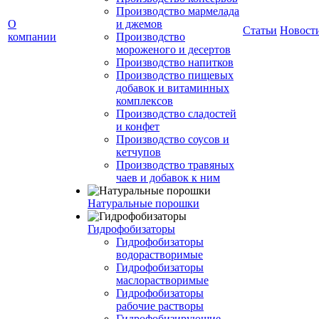
Производство мармелада
О
и джемов
Статьи
Новост
компании
Производство
мороженого и десертов
Производство напитков
Производство пищевых
добавок и витаминных
комплексов
Производство сладостей
и конфет
Производство соусов и
кетчупов
Производство травяных
чаев и добавок к ним
Натуральные порошки
Гидрофобизаторы
Гидрофобизаторы
водорастворимые
Гидрофобизаторы
маслорастворимые
Гидрофобизаторы
рабочие растворы
Гидрофобизирующие