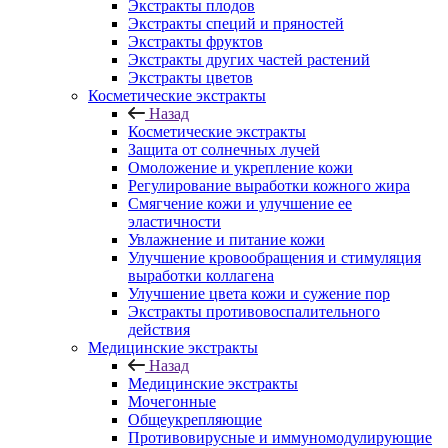
Экстракты плодов
Экстракты специй и пряностей
Экстракты фруктов
Экстракты других частей растений
Экстракты цветов
Косметические экстракты
Назад
Косметические экстракты
Защита от солнечных лучей
Омоложение и укрепление кожи
Регулирование выработки кожного жира
Смягчение кожи и улучшение ее
эластичности
Увлажнение и питание кожи
Улучшение кровообращения и стимуляция
выработки коллагена
Улучшение цвета кожи и сужение пор
Экстракты противовоспалительного
действия
Медицинские экстракты
Назад
Медицинские экстракты
Мочегонные
Общеукрепляющие
Противовирусные и иммуномодулирующие