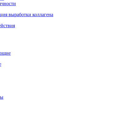
ичности
ция выработки коллагена
ействия
ующие
е
мы