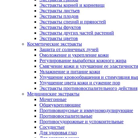
Экстракты корней и корневищ
Экстракты листьев
Экстракты плодов
Экстракты специй и пряностей
Экстракты фруктов
Экстракты других частей растений
Экстракты цветов
Косметические экстракты
Защита от солнечных лучей
Омоложение и укрепление кожи
Регулирование выработки кожного жира
Смягчение кожи и улучшение ее эластичност
Увлажнение и питание кожи
Улучшение кровообращения и стимуляция выр
Улучшение цвета кожи и сужение пор
Экстракты противовоспалительного действия
Медицинские экстракты
Мочегонные
Общеукрепляющие
Противовирусные и иммуномодулирующие
Противовоспалительные
Противосудорожные и успокоительные
Сосудистые
Для здоровья глаз