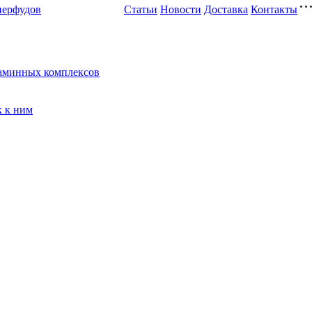
перфудов
Статьи
Новости
Доставка
Контакты
таминных комплексов
к к ним