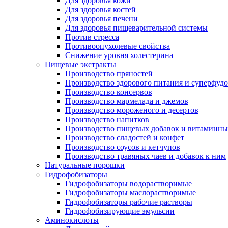
Для здоровья кожи
Для здоровья костей
Для здоровья печени
Для здоровья пищеварительной системы
Против стресса
Противоопухолевые свойства
Снижение уровня холестерина
Пищевые экстракты
Производство пряностей
Производство здорового питания и суперфуд
Производство консервов
Производство мармелада и джемов
Производство мороженого и десертов
Производство напитков
Производство пищевых добавок и витаминны
Производство сладостей и конфет
Производство соусов и кетчупов
Производство травяных чаев и добавок к ним
Натуральные порошки
Гидрофобизаторы
Гидрофобизаторы водорастворимые
Гидрофобизаторы маслорастворимые
Гидрофобизаторы рабочие растворы
Гидрофобизирующие эмульсии
Аминокислоты