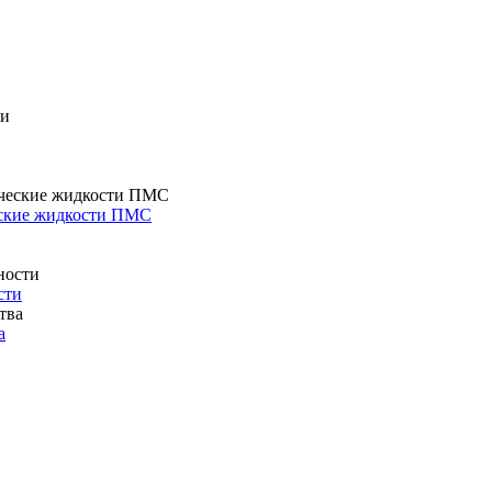
еские жидкости ПМС
сти
а