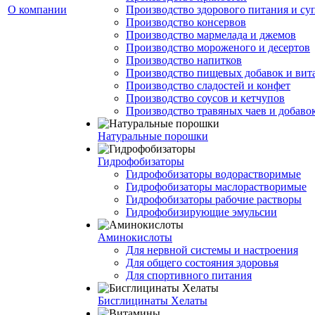
О компании
Производство здорового питания и су
Производство консервов
Производство мармелада и джемов
Производство мороженого и десертов
Производство напитков
Производство пищевых добавок и ви
Производство сладостей и конфет
Производство соусов и кетчупов
Производство травяных чаев и добаво
Натуральные порошки
Гидрофобизаторы
Гидрофобизаторы водорастворимые
Гидрофобизаторы маслорастворимые
Гидрофобизаторы рабочие растворы
Гидрофобизирующие эмульсии
Аминокислоты
Для нервной системы и настроения
Для общего состояния здоровья
Для спортивного питания
Бисглицинаты Хелаты