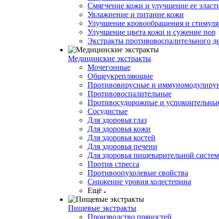
Смягчение кожи и улучшение ее эласт
Увлажнение и питание кожи
Улучшение кровообращения и стимуля
Улучшение цвета кожи и сужение пор
Экстракты противовоспалительного д
Медицинские экстракты
Мочегонные
Общеукрепляющие
Противовирусные и иммуномодулир
Противовоспалительные
Противосудорожные и успокоительны
Сосудистые
Для здоровья глаз
Для здоровья кожи
Для здоровья костей
Для здоровья печени
Для здоровья пищеварительной систе
Против стресса
Противоопухолевые свойства
Снижение уровня холестерина
Ещё
Пищевые экстракты
Производство пряностей