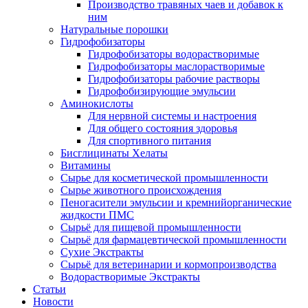
Производство травяных чаев и добавок к
ним
Натуральные порошки
Гидрофобизаторы
Гидрофобизаторы водорастворимые
Гидрофобизаторы маслорастворимые
Гидрофобизаторы рабочие растворы
Гидрофобизирующие эмульсии
Аминокислоты
Для нервной системы и настроения
Для общего состояния здоровья
Для спортивного питания
Бисглицинаты Хелаты
Витамины
Сырье для косметической промышленности
Сырье животного происхождения
Пеногасители эмульсии и кремнийорганические
жидкости ПМС
Сырьё для пищевой промышленности
Сырьё для фармацевтической промышленности
Сухие Экстракты
Сырьё для ветеринарии и кормопроизводства
Водорастворимые Экстракты
Статьи
Новости