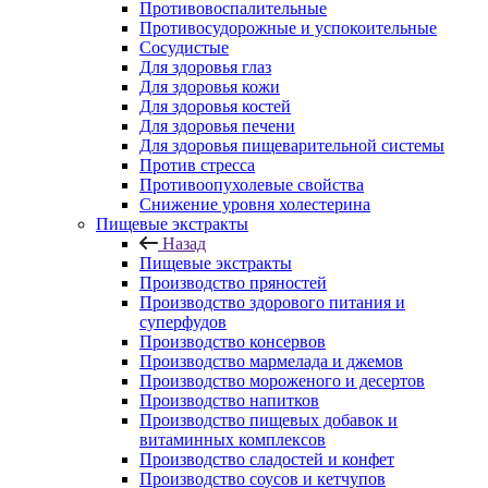
Противовоспалительные
Противосудорожные и успокоительные
Сосудистые
Для здоровья глаз
Для здоровья кожи
Для здоровья костей
Для здоровья печени
Для здоровья пищеварительной системы
Против стресса
Противоопухолевые свойства
Снижение уровня холестерина
Пищевые экстракты
Назад
Пищевые экстракты
Производство пряностей
Производство здорового питания и
суперфудов
Производство консервов
Производство мармелада и джемов
Производство мороженого и десертов
Производство напитков
Производство пищевых добавок и
витаминных комплексов
Производство сладостей и конфет
Производство соусов и кетчупов