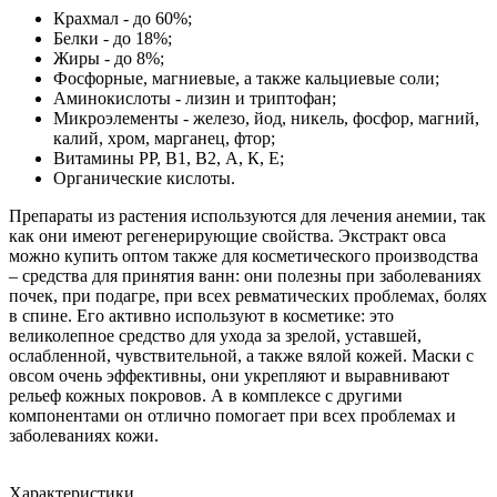
Крахмал - до 60%;
Белки - до 18%;
Жиры - до 8%;
Фосфорные, магниевые, а также кальциевые соли;
Аминокислоты - лизин и триптофан;
Микроэлементы - железо, йод, никель, фосфор, магний,
калий, хром, марганец, фтор;
Витамины РР, В1, В2, А, К, Е;
Органические кислоты.
Препараты из растения используются для лечения анемии, так
как они имеют регенерирующие свойства. Экстракт овса
можно купить оптом также для косметического производства
– средства для принятия ванн: они полезны при заболеваниях
почек, при подагре, при всех ревматических проблемах, болях
в спине. Его активно используют в косметике: это
великолепное средство для ухода за зрелой, уставшей,
ослабленной, чувствительной, а также вялой кожей. Маски с
овсом очень эффективны, они укрепляют и выравнивают
рельеф кожных покровов. А в комплексе с другими
компонентами он отлично помогает при всех проблемах и
заболеваниях кожи.
Характеристики