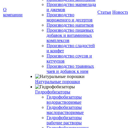
Производство мармелада
О
и джемов
Статьи
Новост
компании
Производство
мороженого и десертов
Производство напитков
Производство пищевых
добавок и витаминных
комплексов
Производство сладостей
и конфет
Производство соусов и
кетчупов
Производство травяных
чаев и добавок к ним
Натуральные порошки
Гидрофобизаторы
Гидрофобизаторы
водорастворимые
Гидрофобизаторы
маслорастворимые
Гидрофобизаторы
рабочие растворы
Гидрофобизирующие