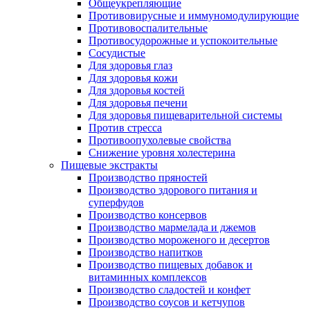
Общеукрепляющие
Противовирусные и иммуномодулирующие
Противовоспалительные
Противосудорожные и успокоительные
Сосудистые
Для здоровья глаз
Для здоровья кожи
Для здоровья костей
Для здоровья печени
Для здоровья пищеварительной системы
Против стресса
Противоопухолевые свойства
Снижение уровня холестерина
Пищевые экстракты
Производство пряностей
Производство здорового питания и
суперфудов
Производство консервов
Производство мармелада и джемов
Производство мороженого и десертов
Производство напитков
Производство пищевых добавок и
витаминных комплексов
Производство сладостей и конфет
Производство соусов и кетчупов