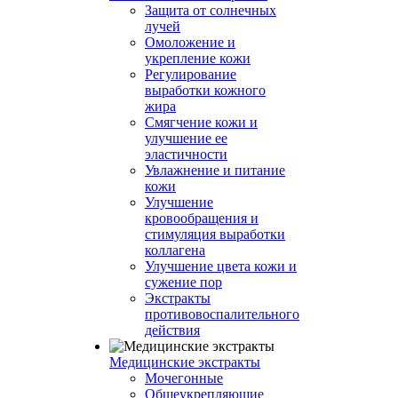
Защита от солнечных
лучей
Омоложение и
укрепление кожи
Регулирование
выработки кожного
жира
Смягчение кожи и
улучшение ее
эластичности
Увлажнение и питание
кожи
Улучшение
кровообращения и
стимуляция выработки
коллагена
Улучшение цвета кожи и
сужение пор
Экстракты
противовоспалительного
действия
Медицинские экстракты
Мочегонные
Общеукрепляющие