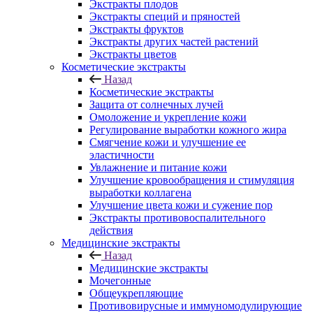
Экстракты плодов
Экстракты специй и пряностей
Экстракты фруктов
Экстракты других частей растений
Экстракты цветов
Косметические экстракты
Назад
Косметические экстракты
Защита от солнечных лучей
Омоложение и укрепление кожи
Регулирование выработки кожного жира
Смягчение кожи и улучшение ее
эластичности
Увлажнение и питание кожи
Улучшение кровообращения и стимуляция
выработки коллагена
Улучшение цвета кожи и сужение пор
Экстракты противовоспалительного
действия
Медицинские экстракты
Назад
Медицинские экстракты
Мочегонные
Общеукрепляющие
Противовирусные и иммуномодулирующие