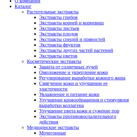
О компании
Каталог
Растительные экстракты
Экстракты грибов
Экстракты корней и корневищ
Экстракты листьев
Экстракты плодов
Экстракты специй и пряностей
Экстракты фруктов
Экстракты других частей растений
Экстракты цветов
Косметические экстракты
Защита от солнечных лучей
Омоложение и укрепление кожи
Регулирование выработки кожного жира
Смягчение кожи и улучшение ее
эластичности
Увлажнение и питание кожи
Улучшение кровообращения и стимуляция
выработки коллагена
Улучшение цвета кожи и сужение пор
Экстракты противовоспалительного
действия
Медицинские экстракты
Мочегонные