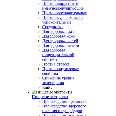
Противовирусные и
иммуномодулирующие
Противовоспалительные
Противосудорожные и
успокоительные
Сосудистые
Для здоровья глаз
Для здоровья кожи
Для здоровья костей
Для здоровья печени
Для здоровья
пищеварительной
системы
Против стресса
Противоопухолевые
свойства
Снижение уровня
холестерина
Ещё
Пищевые экстракты
Производство пряностей
Производство здорового
питания и суперфудов
Производство консервов