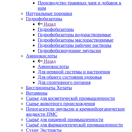
Производство травяных чаев и добавок к
ним
Натуральные порошки
Гидрофобизаторы
Назад
Гидрофобизаторы
Гидрофобизаторы водорастворимые
Гидрофобизаторы маслорастворимые
Гидрофобизаторы рабочие растворы
Гидрофобизирующие эмульсии
Аминокислоты
Назад
Аминокислоты
Для нервной системы и настроения
Для общего состояния здоровья
Для спортивного питания
Бисглицинаты Хелаты
Витамины
Сырье для косметической промышленности
Сырье животного происхождения
Пеногасители эмульсии и кремнийорганические
жидкости ПМС
Сырьё для пищевой промышленности
Сырьё для фармацевтической промышленности
Сухие Экстракты