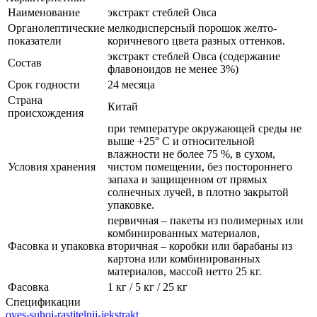
Наименование
экстракт стеблей Овса
Органолептические
мелкодисперсный порошок желто-
показатели
коричневого цвета разных оттенков.
экстракт стеблей Овса (содержание
Состав
флавоноидов не менее 3%)
Срок годности
24 месяца
Страна
Китай
происхождения
при температуре окружающей среды не
выше +25° С и относительной
влажности не более 75 %, в сухом,
Условия хранения
чистом помещении, без постороннего
запаха и защищенном от прямых
солнечных лучей, в плотно закрытой
упаковке.
первичная – пакеты из полимерных или
комбинированных материалов,
Фасовка и упаковка
вторичная – коробки или барабаны из
картона или комбинированных
материалов, массой нетто 25 кг.
Фасовка
1 кг / 5 кг / 25 кг
Спецификации
oves-suhoj-rastitelnij-jekstrakt