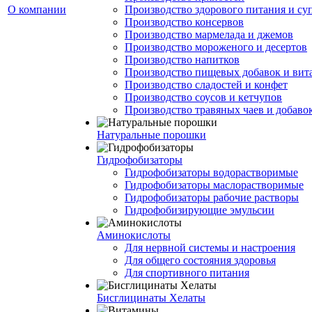
О компании
Производство здорового питания и су
Производство консервов
Производство мармелада и джемов
Производство мороженого и десертов
Производство напитков
Производство пищевых добавок и ви
Производство сладостей и конфет
Производство соусов и кетчупов
Производство травяных чаев и добаво
Натуральные порошки
Гидрофобизаторы
Гидрофобизаторы водорастворимые
Гидрофобизаторы маслорастворимые
Гидрофобизаторы рабочие растворы
Гидрофобизирующие эмульсии
Аминокислоты
Для нервной системы и настроения
Для общего состояния здоровья
Для спортивного питания
Бисглицинаты Хелаты