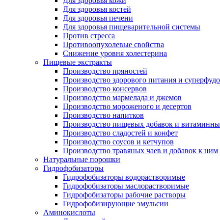
Для здоровья кожи
Для здоровья костей
Для здоровья печени
Для здоровья пищеварительной системы
Против стресса
Противоопухолевые свойства
Снижение уровня холестерина
Пищевые экстракты
Производство пряностей
Производство здорового питания и суперфуд
Производство консервов
Производство мармелада и джемов
Производство мороженого и десертов
Производство напитков
Производство пищевых добавок и витаминны
Производство сладостей и конфет
Производство соусов и кетчупов
Производство травяных чаев и добавок к ним
Натуральные порошки
Гидрофобизаторы
Гидрофобизаторы водорастворимые
Гидрофобизаторы маслорастворимые
Гидрофобизаторы рабочие растворы
Гидрофобизирующие эмульсии
Аминокислоты