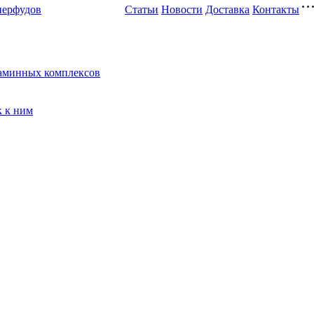
перфудов
Статьи
Новости
Доставка
Контакты
таминных комплексов
к к ним