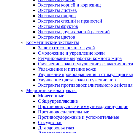
Экстракты корней и корневищ
Экстракты листьев
Экстракты плодов
Экстракты специй и пряностей
Экстракты фруктов
Экстракты других частей растений
Экстракты цветов
Косметические экстракты
Защита от солнечных лучей
Омоложение и укрепление кожи
Регулирование выработки кожного жира
Смягчение кожи и улучшение ее эластичност
Увлажнение и питание кожи
Улучшение кровообращения и стимуляция выр
Улучшение цвета кожи и сужение пор
Экстракты противовоспалительного действия
Медицинские экстракты
Мочегонные
Общеукрепляющие
Противовирусные и иммуномодулирующие
Противовоспалительные
Противосудорожные и успокоительные
Сосудистые
Для здоровья глаз