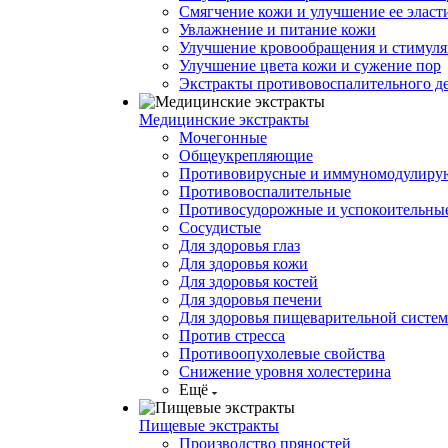
Смягчение кожи и улучшение ее эласт
Увлажнение и питание кожи
Улучшение кровообращения и стимуля
Улучшение цвета кожи и сужение пор
Экстракты противовоспалительного д
Медицинские экстракты
Мочегонные
Общеукрепляющие
Противовирусные и иммуномодулир
Противовоспалительные
Противосудорожные и успокоительны
Сосудистые
Для здоровья глаз
Для здоровья кожи
Для здоровья костей
Для здоровья печени
Для здоровья пищеварительной систе
Против стресса
Противоопухолевые свойства
Снижение уровня холестерина
Ещё
Пищевые экстракты
Производство пряностей