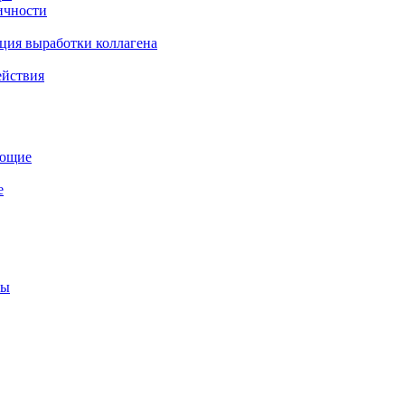
ичности
ция выработки коллагена
ействия
ующие
е
мы