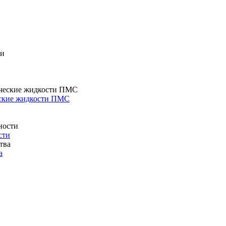
еские жидкости ПМС
сти
а