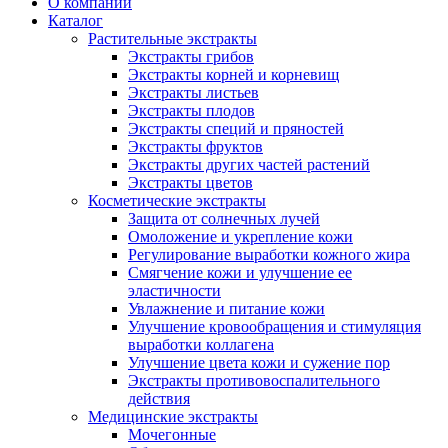
О компании
Каталог
Растительные экстракты
Экстракты грибов
Экстракты корней и корневищ
Экстракты листьев
Экстракты плодов
Экстракты специй и пряностей
Экстракты фруктов
Экстракты других частей растений
Экстракты цветов
Косметические экстракты
Защита от солнечных лучей
Омоложение и укрепление кожи
Регулирование выработки кожного жира
Смягчение кожи и улучшение ее
эластичности
Увлажнение и питание кожи
Улучшение кровообращения и стимуляция
выработки коллагена
Улучшение цвета кожи и сужение пор
Экстракты противовоспалительного
действия
Медицинские экстракты
Мочегонные