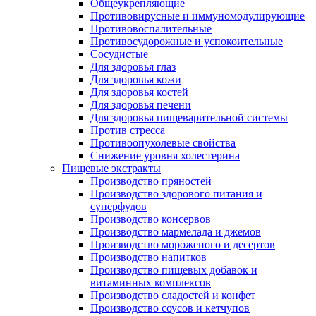
Общеукрепляющие
Противовирусные и иммуномодулирующие
Противовоспалительные
Противосудорожные и успокоительные
Сосудистые
Для здоровья глаз
Для здоровья кожи
Для здоровья костей
Для здоровья печени
Для здоровья пищеварительной системы
Против стресса
Противоопухолевые свойства
Снижение уровня холестерина
Пищевые экстракты
Производство пряностей
Производство здорового питания и
суперфудов
Производство консервов
Производство мармелада и джемов
Производство мороженого и десертов
Производство напитков
Производство пищевых добавок и
витаминных комплексов
Производство сладостей и конфет
Производство соусов и кетчупов