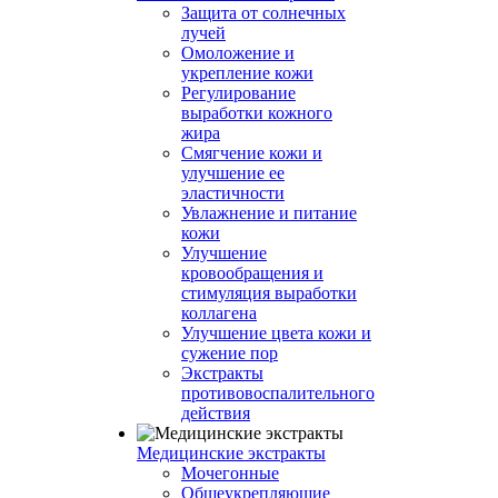
Защита от солнечных
лучей
Омоложение и
укрепление кожи
Регулирование
выработки кожного
жира
Смягчение кожи и
улучшение ее
эластичности
Увлажнение и питание
кожи
Улучшение
кровообращения и
стимуляция выработки
коллагена
Улучшение цвета кожи и
сужение пор
Экстракты
противовоспалительного
действия
Медицинские экстракты
Мочегонные
Общеукрепляющие