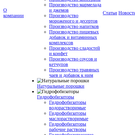
Производство мармелада
О
и джемов
Статьи
Новост
компании
Производство
мороженого и десертов
Производство напитков
Производство пищевых
добавок и витаминных
комплексов
Производство сладостей
и конфет
Производство соусов и
кетчупов
Производство травяных
чаев и добавок к ним
Натуральные порошки
Гидрофобизаторы
Гидрофобизаторы
водорастворимые
Гидрофобизаторы
маслорастворимые
Гидрофобизаторы
рабочие растворы
Гидрофобизирующие