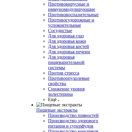
Противовирусные и
иммуномодулирующие
Противовоспалительные
Противосудорожные и
успокоительные
Сосудистые
Для здоровья глаз
Для здоровья кожи
Для здоровья костей
Для здоровья печени
Для здоровья
пищеварительной
системы
Против стресса
Противоопухолевые
свойства
Снижение уровня
холестерина
Ещё
Пищевые экстракты
Производство пряностей
Производство здорового
питания и суперфудов
Производство консервов