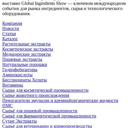
выставке Global Ingredients Show — ключевом международном
событии для рынка ингредиентов, сырья и технологического
оборудования.
Компания
Новости
Статьи
Каталог
Растительные экстракты
Косметические экстракты
Медицинские экстракты
Пищевые экстракты
Натуральные порошки
Гидрофобизаторы
Аминокислоты
Бисглицинаты Хелаты
Витамины
Сырье для косметической промышленности
Сырье животного происхождения
Пеногасители эмульсии и кремнийорганические жидкости
ПМС
Сырьё для пищевой промышленности
Сырьё для фармацевтической промышленности
Сухие Экстракты
Сырьё для ветеринарии и кормопроизводства