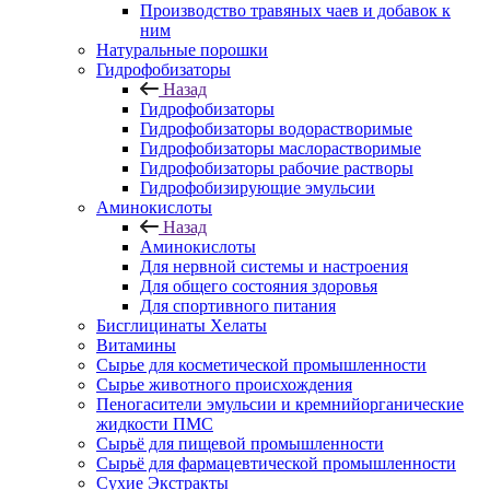
Производство травяных чаев и добавок к
ним
Натуральные порошки
Гидрофобизаторы
Назад
Гидрофобизаторы
Гидрофобизаторы водорастворимые
Гидрофобизаторы маслорастворимые
Гидрофобизаторы рабочие растворы
Гидрофобизирующие эмульсии
Аминокислоты
Назад
Аминокислоты
Для нервной системы и настроения
Для общего состояния здоровья
Для спортивного питания
Бисглицинаты Хелаты
Витамины
Сырье для косметической промышленности
Сырье животного происхождения
Пеногасители эмульсии и кремнийорганические
жидкости ПМС
Сырьё для пищевой промышленности
Сырьё для фармацевтической промышленности
Сухие Экстракты