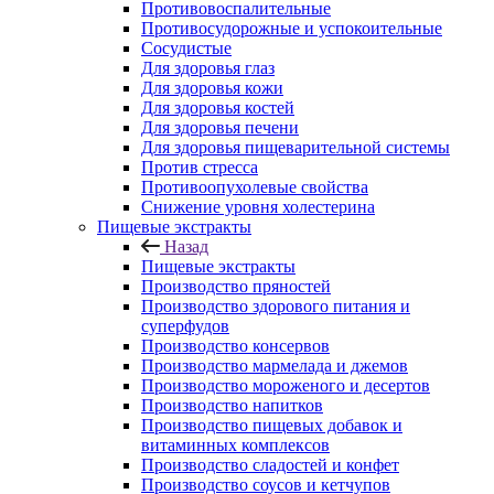
Противовоспалительные
Противосудорожные и успокоительные
Сосудистые
Для здоровья глаз
Для здоровья кожи
Для здоровья костей
Для здоровья печени
Для здоровья пищеварительной системы
Против стресса
Противоопухолевые свойства
Снижение уровня холестерина
Пищевые экстракты
Назад
Пищевые экстракты
Производство пряностей
Производство здорового питания и
суперфудов
Производство консервов
Производство мармелада и джемов
Производство мороженого и десертов
Производство напитков
Производство пищевых добавок и
витаминных комплексов
Производство сладостей и конфет
Производство соусов и кетчупов