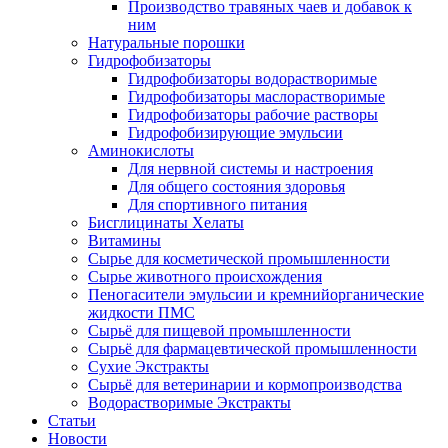
Производство травяных чаев и добавок к
ним
Натуральные порошки
Гидрофобизаторы
Гидрофобизаторы водорастворимые
Гидрофобизаторы маслорастворимые
Гидрофобизаторы рабочие растворы
Гидрофобизирующие эмульсии
Аминокислоты
Для нервной системы и настроения
Для общего состояния здоровья
Для спортивного питания
Бисглицинаты Хелаты
Витамины
Сырье для косметической промышленности
Сырье животного происхождения
Пеногасители эмульсии и кремнийорганические
жидкости ПМС
Сырьё для пищевой промышленности
Сырьё для фармацевтической промышленности
Сухие Экстракты
Сырьё для ветеринарии и кормопроизводства
Водорастворимые Экстракты
Статьи
Новости