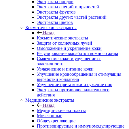
Экстракты плодов
Экстракты специй и пряностей
Экстракты фруктов
Экстракты других частей растений
Экстракты цветов
Косметические экстракты
Назад
Косметические экстракты
Защита от солнечных лучей
Омоложение и укрепление кожи
Регулирование выработки кожного жира
Смягчение кожи и улучшение ее
эластичности
Увлажнение и питание кожи
Улучшение кровообращения и стимуляция
выработки коллагена
Улучшение цвета кожи и сужение пор
Экстракты противовоспалительного
действия
Медицинские экстракты
Назад
Медицинские экстракты
Мочегонные
Общеукрепляющие
Противовирусные и иммуномодулирующие