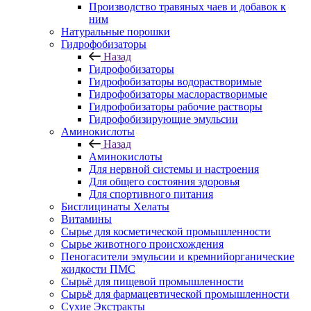
Производство травяных чаев и добавок к
ним
Натуральные порошки
Гидрофобизаторы
Назад
Гидрофобизаторы
Гидрофобизаторы водорастворимые
Гидрофобизаторы маслорастворимые
Гидрофобизаторы рабочие растворы
Гидрофобизирующие эмульсии
Аминокислоты
Назад
Аминокислоты
Для нервной системы и настроения
Для общего состояния здоровья
Для спортивного питания
Бисглицинаты Хелаты
Витамины
Сырье для косметической промышленности
Сырье животного происхождения
Пеногасители эмульсии и кремнийорганические
жидкости ПМС
Сырьё для пищевой промышленности
Сырьё для фармацевтической промышленности
Сухие Экстракты