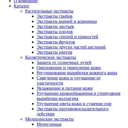
О компании
Каталог
Растительные экстракты
Экстракты грибов
Экстракты корней и корневищ
Экстракты листьев
Экстракты плодов
Экстракты специй и пряностей
Экстракты фруктов
Экстракты других частей растений
Экстракты цветов
Косметические экстракты
Защита от солнечных лучей
Омоложение и укрепление кожи
Регулирование выработки кожного жира
Смягчение кожи и улучшение ее
эластичности
Увлажнение и питание кожи
Улучшение кровообращения и стимуляция
выработки коллагена
Улучшение цвета кожи и сужение пор
Экстракты противовоспалительного
действия
Медицинские экстракты
Мочегонные