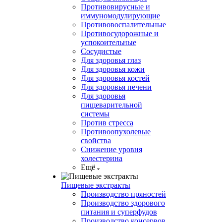
Противовирусные и
иммуномодулирующие
Противовоспалительные
Противосудорожные и
успокоительные
Сосудистые
Для здоровья глаз
Для здоровья кожи
Для здоровья костей
Для здоровья печени
Для здоровья
пищеварительной
системы
Против стресса
Противоопухолевые
свойства
Снижение уровня
холестерина
Ещё
Пищевые экстракты
Производство пряностей
Производство здорового
питания и суперфудов
Производство консервов