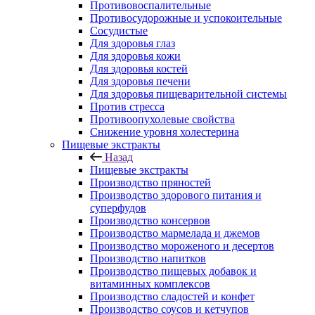
Противовоспалительные
Противосудорожные и успокоительные
Сосудистые
Для здоровья глаз
Для здоровья кожи
Для здоровья костей
Для здоровья печени
Для здоровья пищеварительной системы
Против стресса
Противоопухолевые свойства
Снижение уровня холестерина
Пищевые экстракты
Назад
Пищевые экстракты
Производство пряностей
Производство здорового питания и
суперфудов
Производство консервов
Производство мармелада и джемов
Производство мороженого и десертов
Производство напитков
Производство пищевых добавок и
витаминных комплексов
Производство сладостей и конфет
Производство соусов и кетчупов