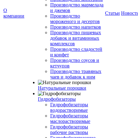
Производство мармелада
О
и джемов
Статьи
Новост
компании
Производство
мороженого и десертов
Производство напитков
Производство пищевых
добавок и витаминных
комплексов
Производство сладостей
и конфет
Производство соусов и
кетчупов
Производство травяных
чаев и добавок к ним
Натуральные порошки
Гидрофобизаторы
Гидрофобизаторы
водорастворимые
Гидрофобизаторы
маслорастворимые
Гидрофобизаторы
рабочие растворы
Гидрофобизирующие