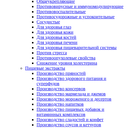
Общеукрепляющие
Противовирусные и иммуномодулирующие
Противовоспалительные
Противосудорожные и успокоительные
Сосудистые
Для здоровья глаз
Для здоровья кожи
Для здоровья костей
Для здоровья печени
Для здоровья пищеварительной системы
Против стресса
Противоопухолевые свойства
Снижение уровня холестерина
Пищевые экстракты
Производство пряностей
Производство здорового питания и
суперфудов
Производство консервов
Производство мармелада и джемов
Производство мороженого и десертов
Производство напитков
Производство пищевых добавок и
витаминных комплексов
Производство сладостей и конфет
Производство соусов и кетчупов