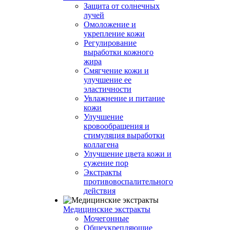
Защита от солнечных
лучей
Омоложение и
укрепление кожи
Регулирование
выработки кожного
жира
Смягчение кожи и
улучшение ее
эластичности
Увлажнение и питание
кожи
Улучшение
кровообращения и
стимуляция выработки
коллагена
Улучшение цвета кожи и
сужение пор
Экстракты
противовоспалительного
действия
Медицинские экстракты
Мочегонные
Общеукрепляющие