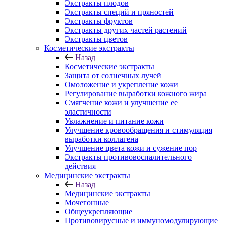
Экстракты плодов
Экстракты специй и пряностей
Экстракты фруктов
Экстракты других частей растений
Экстракты цветов
Косметические экстракты
Назад
Косметические экстракты
Защита от солнечных лучей
Омоложение и укрепление кожи
Регулирование выработки кожного жира
Смягчение кожи и улучшение ее
эластичности
Увлажнение и питание кожи
Улучшение кровообращения и стимуляция
выработки коллагена
Улучшение цвета кожи и сужение пор
Экстракты противовоспалительного
действия
Медицинские экстракты
Назад
Медицинские экстракты
Мочегонные
Общеукрепляющие
Противовирусные и иммуномодулирующие