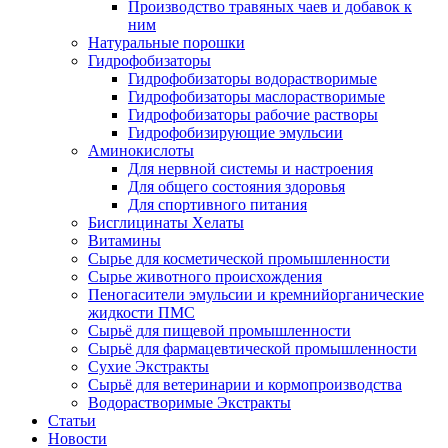
Производство травяных чаев и добавок к
ним
Натуральные порошки
Гидрофобизаторы
Гидрофобизаторы водорастворимые
Гидрофобизаторы маслорастворимые
Гидрофобизаторы рабочие растворы
Гидрофобизирующие эмульсии
Аминокислоты
Для нервной системы и настроения
Для общего состояния здоровья
Для спортивного питания
Бисглицинаты Хелаты
Витамины
Сырье для косметической промышленности
Сырье животного происхождения
Пеногасители эмульсии и кремнийорганические
жидкости ПМС
Сырьё для пищевой промышленности
Сырьё для фармацевтической промышленности
Сухие Экстракты
Сырьё для ветеринарии и кормопроизводства
Водорастворимые Экстракты
Статьи
Новости