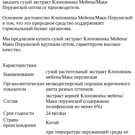
заказать сухой экстракт Клоповника Мейена/Маки
Перуанской оптом от производителя.
Основное достоинство Клоповника Мейена/Маки Перуанской
в том, что это природное средство поддерживает
гормональный баланс организма.
Мы предлагаем купить сухой экстракт Клоповника Мейена/
Маки Перуанской крупным оптом, гарантируем высокое
качество.
Характеристики
сухой растительный экстракт Клоповник
Наименование
мейена/Мака перуанская
Органолептические
мелкодисперсный порошок коричневого
показатели
цвета разных оттенков.
экстракт корней Клоповника мейена/
Состав
Маки перуанской (содержание
полифенолов не менее 6%)
Срок годности
24 месяца
Страна
Китай
происхождения
при температуре окружающей среды не