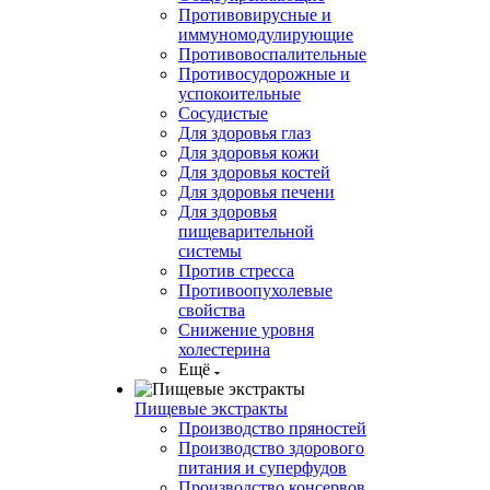
Противовирусные и
иммуномодулирующие
Противовоспалительные
Противосудорожные и
успокоительные
Сосудистые
Для здоровья глаз
Для здоровья кожи
Для здоровья костей
Для здоровья печени
Для здоровья
пищеварительной
системы
Против стресса
Противоопухолевые
свойства
Снижение уровня
холестерина
Ещё
Пищевые экстракты
Производство пряностей
Производство здорового
питания и суперфудов
Производство консервов