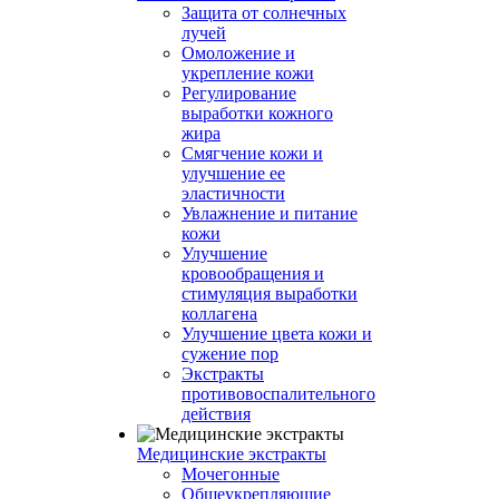
Защита от солнечных
лучей
Омоложение и
укрепление кожи
Регулирование
выработки кожного
жира
Смягчение кожи и
улучшение ее
эластичности
Увлажнение и питание
кожи
Улучшение
кровообращения и
стимуляция выработки
коллагена
Улучшение цвета кожи и
сужение пор
Экстракты
противовоспалительного
действия
Медицинские экстракты
Мочегонные
Общеукрепляющие