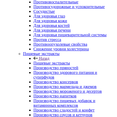
Противовоспалительные
Противосудорожные и успокоительные
Сосудистые
Для здоровья глаз
Для здоровья кожи
Для здоровья костей
Для здоровья печени
Для здоровья пищеварительной системы
Против стресса
Противоопухолевые свойства
Снижение уровня холестерина
Пищевые экстракты
Назад
Пищевые экстракты
Производство пряностей
Производство здорового питания и
суперфудов
Производство консервов
Производство мармелада и джемов
Производство мороженого и десертов
Производство напитков
Производство пищевых добавок и
витаминных комплексов
Производство сладостей и конфет
Производство соусов и кетчупов