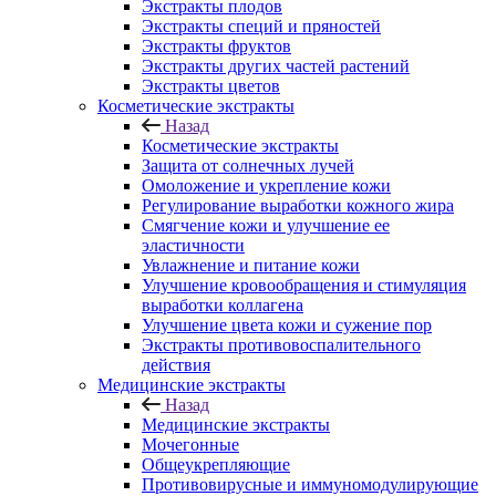
Экстракты плодов
Экстракты специй и пряностей
Экстракты фруктов
Экстракты других частей растений
Экстракты цветов
Косметические экстракты
Назад
Косметические экстракты
Защита от солнечных лучей
Омоложение и укрепление кожи
Регулирование выработки кожного жира
Смягчение кожи и улучшение ее
эластичности
Увлажнение и питание кожи
Улучшение кровообращения и стимуляция
выработки коллагена
Улучшение цвета кожи и сужение пор
Экстракты противовоспалительного
действия
Медицинские экстракты
Назад
Медицинские экстракты
Мочегонные
Общеукрепляющие
Противовирусные и иммуномодулирующие