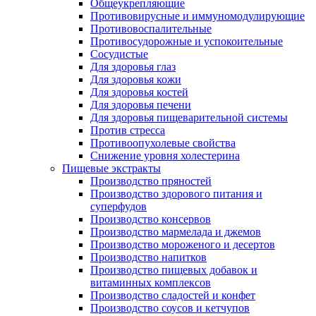
Общеукрепляющие
Противовирусные и иммуномодулирующие
Противовоспалительные
Противосудорожные и успокоительные
Сосудистые
Для здоровья глаз
Для здоровья кожи
Для здоровья костей
Для здоровья печени
Для здоровья пищеварительной системы
Против стресса
Противоопухолевые свойства
Снижение уровня холестерина
Пищевые экстракты
Производство пряностей
Производство здорового питания и
суперфудов
Производство консервов
Производство мармелада и джемов
Производство мороженого и десертов
Производство напитков
Производство пищевых добавок и
витаминных комплексов
Производство сладостей и конфет
Производство соусов и кетчупов