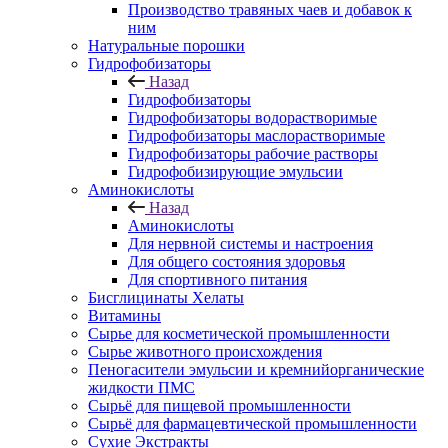
Производство травяных чаев и добавок к
ним
Натуральные порошки
Гидрофобизаторы
Назад
Гидрофобизаторы
Гидрофобизаторы водорастворимые
Гидрофобизаторы маслорастворимые
Гидрофобизаторы рабочие растворы
Гидрофобизирующие эмульсии
Аминокислоты
Назад
Аминокислоты
Для нервной системы и настроения
Для общего состояния здоровья
Для спортивного питания
Бисглицинаты Хелаты
Витамины
Сырье для косметической промышленности
Сырье животного происхождения
Пеногасители эмульсии и кремнийорганические
жидкости ПМС
Сырьё для пищевой промышленности
Сырьё для фармацевтической промышленности
Сухие Экстракты