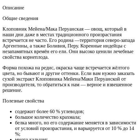
Описание
Общие сведения
Клоповник Мейена/Мака Перуанская — овощ, который в
наши дни даже в местах традиционного произрастания
встречается не часто. Его родина —территория северо-запада
Аргентины, а также Боливия, Перу. Коренные индейцы с
незапамятных времён его ели. Они высоко ценили лечебные
свойства корнеплода.
Форма похожа на редис, окраска чаще встречается жёлтого
цвета, но бывают и другие оттенки. Если вам нужно заказать
сухой экстракт Клоповника Мейена/Маки Перуанской от
производителя, то обратиться к нам — верное и взвешенное
решение.
Полезные свойства
содержит более 60 % углеводов;
большое количество крахмала;
белка много, но его содержание меняется в зависимости
от условий произрастания, и варьируется от 10 % до 14
%;
много кальция;