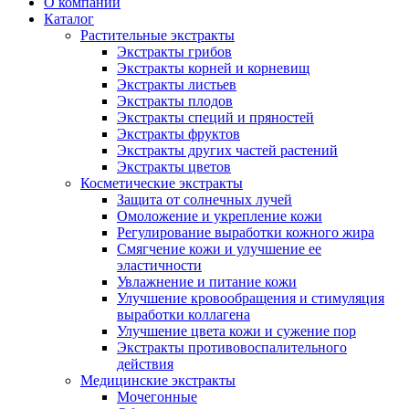
О компании
Каталог
Растительные экстракты
Экстракты грибов
Экстракты корней и корневищ
Экстракты листьев
Экстракты плодов
Экстракты специй и пряностей
Экстракты фруктов
Экстракты других частей растений
Экстракты цветов
Косметические экстракты
Защита от солнечных лучей
Омоложение и укрепление кожи
Регулирование выработки кожного жира
Смягчение кожи и улучшение ее
эластичности
Увлажнение и питание кожи
Улучшение кровообращения и стимуляция
выработки коллагена
Улучшение цвета кожи и сужение пор
Экстракты противовоспалительного
действия
Медицинские экстракты
Мочегонные