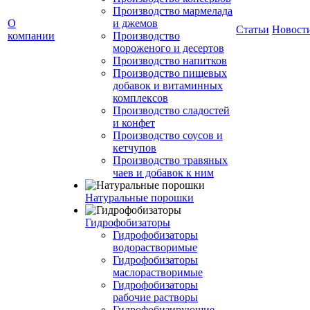
Производство мармелада
О
и джемов
Статьи
Новост
компании
Производство
мороженого и десертов
Производство напитков
Производство пищевых
добавок и витаминных
комплексов
Производство сладостей
и конфет
Производство соусов и
кетчупов
Производство травяных
чаев и добавок к ним
Натуральные порошки
Гидрофобизаторы
Гидрофобизаторы
водорастворимые
Гидрофобизаторы
маслорастворимые
Гидрофобизаторы
рабочие растворы
Гидрофобизирующие