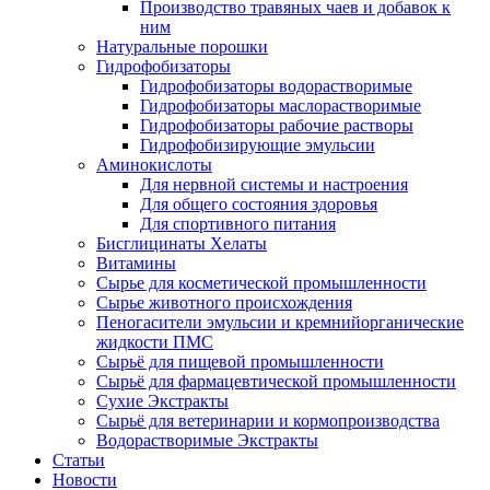
Производство травяных чаев и добавок к
ним
Натуральные порошки
Гидрофобизаторы
Гидрофобизаторы водорастворимые
Гидрофобизаторы маслорастворимые
Гидрофобизаторы рабочие растворы
Гидрофобизирующие эмульсии
Аминокислоты
Для нервной системы и настроения
Для общего состояния здоровья
Для спортивного питания
Бисглицинаты Хелаты
Витамины
Сырье для косметической промышленности
Сырье животного происхождения
Пеногасители эмульсии и кремнийорганические
жидкости ПМС
Сырьё для пищевой промышленности
Сырьё для фармацевтической промышленности
Сухие Экстракты
Сырьё для ветеринарии и кормопроизводства
Водорастворимые Экстракты
Статьи
Новости