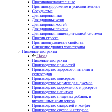
Противовоспалительные
Противосудорожные и успокоительные
Сосудистые
Для здоровья глаз
Для здоровья кожи
Для здоровья костей
Для здоровья печени
Для здоровья пищеварительной системы
Против стресса
Противоопухолевые свойства
Снижение уровня холестерина
Пищевые экстракты
Назад
Пищевые экстракты
Производство пряностей
Производство здорового питания и
суперфудов
Производство консервов
Производство мармелада и джемов
Производство мороженого и десертов
Производство напитков
Производство пищевых добавок и
витаминных комплексов
Производство сладостей и конфет
Производство соусов и кетчупов