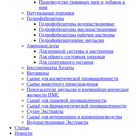
Производство травяных чаев и добавок к
ним
Натуральные порошки
Гидрофобизаторы
Гидрофобизаторы водорастворимые
Гидрофобизаторы маслорастворимые
Гидрофобизаторы рабочие растворы
Гидрофобизирующие эмульсии
Аминокислоты
Для нервной системы и настроения
Для общего состояния здоровья
Для спортивного питания
Бисглицинаты Хелаты
Витамины
Сырье для косметической промышленности
Сырье животного происхождения
Пеногасители эмульсии и кремнийорганические
жидкости ПМС
Сырьё для пищевой промышленности
Сырьё для фармацевтической промышленности
Сухие Экстракты
Сырьё для ветеринарии и кормопроизводства
Водорастворимые Экстракты
Статьи
Новости