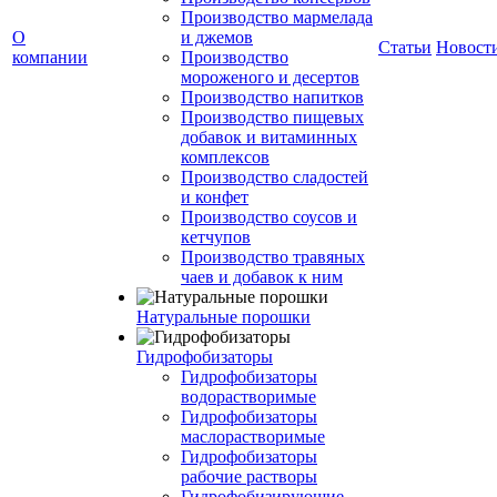
Производство мармелада
О
и джемов
Статьи
Новост
компании
Производство
мороженого и десертов
Производство напитков
Производство пищевых
добавок и витаминных
комплексов
Производство сладостей
и конфет
Производство соусов и
кетчупов
Производство травяных
чаев и добавок к ним
Натуральные порошки
Гидрофобизаторы
Гидрофобизаторы
водорастворимые
Гидрофобизаторы
маслорастворимые
Гидрофобизаторы
рабочие растворы
Гидрофобизирующие