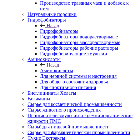
Производство травяных чаев и добавок к
ним
Натуральные порошки
Гидрофобизаторы
Назад
Гидрофобизаторы
Гидрофобизаторы водорастворимые
Гидрофобизаторы маслорастворимые
Гидрофобизаторы рабочие растворы
Гидрофобизирующие эмульсии
Аминокислоты
Назад
Аминокислоты
Для нервной системы и настроения
Для общего состояния здоровья
Для спортивного питания
Бисглицинаты Хелаты
Витамины
Сырье для косметической промышленности
Сырье животного происхождения
Пеногасители эмульсии и кремнийорганические
жидкости ПМС
Сырьё для пищевой промышленности
Сырьё для фармацевтической промышленности
Сухие Экстракты