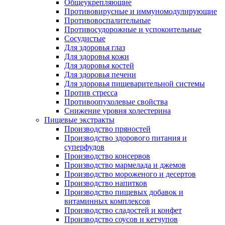
Общеукрепляющие
Противовирусные и иммуномодулирующие
Противовоспалительные
Противосудорожные и успокоительные
Сосудистые
Для здоровья глаз
Для здоровья кожи
Для здоровья костей
Для здоровья печени
Для здоровья пищеварительной системы
Против стресса
Противоопухолевые свойства
Снижение уровня холестерина
Пищевые экстракты
Производство пряностей
Производство здорового питания и
суперфудов
Производство консервов
Производство мармелада и джемов
Производство мороженого и десертов
Производство напитков
Производство пищевых добавок и
витаминных комплексов
Производство сладостей и конфет
Производство соусов и кетчупов