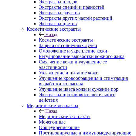
Экстракты плодов
Экстракты специй и пряностей
Экстракты фруктов
Экстракты других частей растений
Экстракты цветов
Косметические экстракты
Назад
Косметические экстракты
Защита от солнечных лучей
Омоложение и укрепление кожи
Регулирование выработки кожного жира
Смягчение кожи и улучшение ее
эластичности
Увлажнение и питание кожи
Улучшение кровообращения и стимуляция
выработки коллагена
Улучшение цвета кожи и сужение пор
Экстракты противовоспалительного
действия
Медицинские экстракты
Назад
Медицинские экстракты
Мочегонные
Общеукрепляющие
Противовирусные и иммуномодулирующие