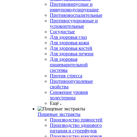
Противовирусные и
иммуномодулирующие
Противовоспалительные
Противосудорожные и
успокоительные
Сосудистые
Для здоровья глаз
Для здоровья кожи
Для здоровья костей
Для здоровья печени
Для здоровья
пищеварительной
системы
Против стресса
Противоопухолевые
свойства
Снижение уровня
холестерина
Ещё
Пищевые экстракты
Производство пряностей
Производство здорового
питания и суперфудов
Производство консервов