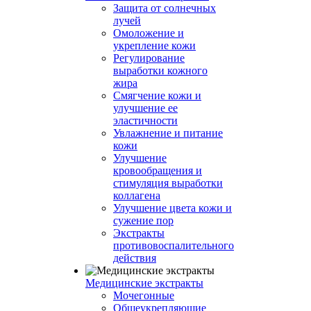
Защита от солнечных
лучей
Омоложение и
укрепление кожи
Регулирование
выработки кожного
жира
Смягчение кожи и
улучшение ее
эластичности
Увлажнение и питание
кожи
Улучшение
кровообращения и
стимуляция выработки
коллагена
Улучшение цвета кожи и
сужение пор
Экстракты
противовоспалительного
действия
Медицинские экстракты
Мочегонные
Общеукрепляющие