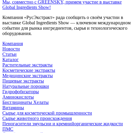
Мы, совместно с GREENSKY, примем участие в выставке
Global Ingredients Show!
Компания «РусЭкстракт» рада сообщить о своём участии в
выставке Global Ingredients Show — ключевом международном
событии для рынка ингредиентов, сырья и технологического
оборудования.
Компания
Новости
Статьи
Каталог
Растительные экстракты
Косметические экстракты
Медицинские экстракты
Пищевые экстракты
Натуральные порошки
Гидрофобизаторы
Аминокислоты
Бисглицинаты Хелаты
Витамины
Сырье для косметической промышленности
Сырье животного происхождения
Пеногасители эмульсии и кремнийорганические жидкости
ПМС