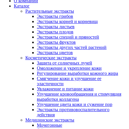
О компании
Каталог
Растительные экстракты
Экстракты грибов
Экстракты корней и корневищ
Экстракты листьев
Экстракты плодов
Экстракты специй и пряностей
Экстракты фруктов
Экстракты других частей растений
Экстракты цветов
Косметические экстракты
Защита от солнечных лучей
Омоложение и укрепление кожи
Регулирование выработки кожного жира
Смягчение кожи и улучшение ее
эластичности
Увлажнение и питание кожи
Улучшение кровообращения и стимуляция
выработки коллагена
Улучшение цвета кожи и сужение пор
Экстракты противовоспалительного
действия
Медицинские экстракты
Мочегонные