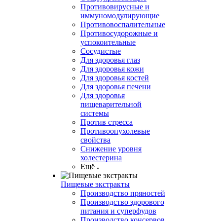
Противовирусные и
иммуномодулирующие
Противовоспалительные
Противосудорожные и
успокоительные
Сосудистые
Для здоровья глаз
Для здоровья кожи
Для здоровья костей
Для здоровья печени
Для здоровья
пищеварительной
системы
Против стресса
Противоопухолевые
свойства
Снижение уровня
холестерина
Ещё
Пищевые экстракты
Производство пряностей
Производство здорового
питания и суперфудов
Производство консервов