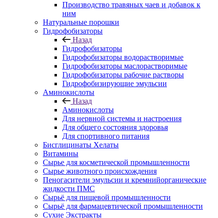
Производство травяных чаев и добавок к
ним
Натуральные порошки
Гидрофобизаторы
Назад
Гидрофобизаторы
Гидрофобизаторы водорастворимые
Гидрофобизаторы маслорастворимые
Гидрофобизаторы рабочие растворы
Гидрофобизирующие эмульсии
Аминокислоты
Назад
Аминокислоты
Для нервной системы и настроения
Для общего состояния здоровья
Для спортивного питания
Бисглицинаты Хелаты
Витамины
Сырье для косметической промышленности
Сырье животного происхождения
Пеногасители эмульсии и кремнийорганические
жидкости ПМС
Сырьё для пищевой промышленности
Сырьё для фармацевтической промышленности
Сухие Экстракты