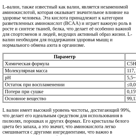
L-валин, также известный как валин, является незаменимой
аминокислотой, которая оказывает значительное влияние на
здоровье человека. Эта кислота принадлежит к категории
разветвленных аминокислот (BCAA) и играет важную роль в
росте и синтезе тканей, белка, что делает её особенно важной
для спортсменов и людей, ведущих активный образ жизни. L-
валин необходим для поддержания здоровья мышц и
нормального обмена азота в организме.
Параметр
Химическая формула
C5H
Молекулярная масса
117,
pН
5,5~
Остаток при воспламенении
≤0,
Потери при сушке
0,1
Основное вещество
99,
L валин имеет высокий уровень чистоты, достигающий 99%,
что делает его идеальным средством для использования в
пилюлях, порошках и других формах. Его кристаллы белого
цвета без запаха, а это значит, что аминокислота легко
смешивается с другими ингредиентами, что важно в