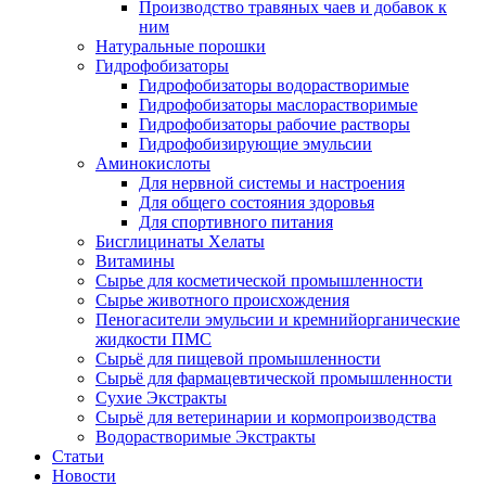
Производство травяных чаев и добавок к
ним
Натуральные порошки
Гидрофобизаторы
Гидрофобизаторы водорастворимые
Гидрофобизаторы маслорастворимые
Гидрофобизаторы рабочие растворы
Гидрофобизирующие эмульсии
Аминокислоты
Для нервной системы и настроения
Для общего состояния здоровья
Для спортивного питания
Бисглицинаты Хелаты
Витамины
Сырье для косметической промышленности
Сырье животного происхождения
Пеногасители эмульсии и кремнийорганические
жидкости ПМС
Сырьё для пищевой промышленности
Сырьё для фармацевтической промышленности
Сухие Экстракты
Сырьё для ветеринарии и кормопроизводства
Водорастворимые Экстракты
Статьи
Новости