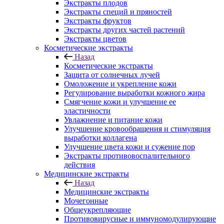
Экстракты плодов
Экстракты специй и пряностей
Экстракты фруктов
Экстракты других частей растений
Экстракты цветов
Косметические экстракты
Назад
Косметические экстракты
Защита от солнечных лучей
Омоложение и укрепление кожи
Регулирование выработки кожного жира
Смягчение кожи и улучшение ее
эластичности
Увлажнение и питание кожи
Улучшение кровообращения и стимуляция
выработки коллагена
Улучшение цвета кожи и сужение пор
Экстракты противовоспалительного
действия
Медицинские экстракты
Назад
Медицинские экстракты
Мочегонные
Общеукрепляющие
Противовирусные и иммуномодулирующие