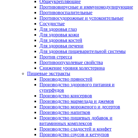
Общеукрепляющие
Противовирусные и иммуномодулирующие
Противовоспалительные
Противосудорожные и успокоительные
Сосудистые
Для здоровья глаз
Для здоровья кожи
Для здоровья костей
Для здоровья печени
Для здоровья пищеварительной системы
Против стресса
Противоопухолевые свойства
Снижение уровня холестерина
Пищевые экстракты
Производство пряностей
Производство здорового питания и
суперфудов
Производство консервов
Производство мармелада и джемов
Производство мороженого и десертов
Производство напитков
Производство пищевых добавок и
витаминных комплексов
Производство сладостей и конфет
Производство соусов и кетчупов