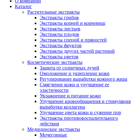
О компании
Каталог
Растительные экстракты
Экстракты грибов
Экстракты корней и корневищ
Экстракты листьев
Экстракты плодов
Экстракты специй и пряностей
Экстракты фруктов
Экстракты других частей растений
Экстракты цветов
Косметические экстракты
Защита от солнечных лучей
Омоложение и укрепление кожи
Регулирование выработки кожного жира
Смягчение кожи и улучшение ее
эластичности
Увлажнение и питание кожи
Улучшение кровообращения и стимуляция
выработки коллагена
Улучшение цвета кожи и сужение пор
Экстракты противовоспалительного
действия
Медицинские экстракты
Мочегонные