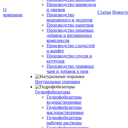
Производство мармелада
О
и джемов
Статьи
Новост
компании
Производство
мороженого и десертов
Производство напитков
Производство пищевых
добавок и витаминных
комплексов
Производство сладостей
и конфет
Производство соусов и
кетчупов
Производство травяных
чаев и добавок к ним
Натуральные порошки
Гидрофобизаторы
Гидрофобизаторы
водорастворимые
Гидрофобизаторы
маслорастворимые
Гидрофобизаторы
рабочие растворы
Гидрофобизирующие