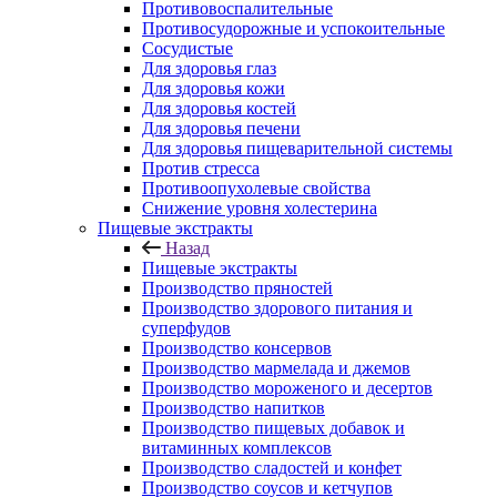
Противовоспалительные
Противосудорожные и успокоительные
Сосудистые
Для здоровья глаз
Для здоровья кожи
Для здоровья костей
Для здоровья печени
Для здоровья пищеварительной системы
Против стресса
Противоопухолевые свойства
Снижение уровня холестерина
Пищевые экстракты
Назад
Пищевые экстракты
Производство пряностей
Производство здорового питания и
суперфудов
Производство консервов
Производство мармелада и джемов
Производство мороженого и десертов
Производство напитков
Производство пищевых добавок и
витаминных комплексов
Производство сладостей и конфет
Производство соусов и кетчупов