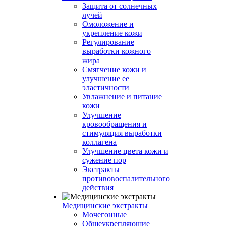
Защита от солнечных
лучей
Омоложение и
укрепление кожи
Регулирование
выработки кожного
жира
Смягчение кожи и
улучшение ее
эластичности
Увлажнение и питание
кожи
Улучшение
кровообращения и
стимуляция выработки
коллагена
Улучшение цвета кожи и
сужение пор
Экстракты
противовоспалительного
действия
Медицинские экстракты
Мочегонные
Общеукрепляющие