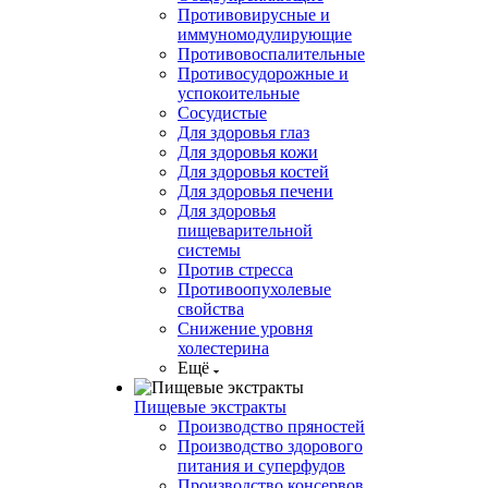
Противовирусные и
иммуномодулирующие
Противовоспалительные
Противосудорожные и
успокоительные
Сосудистые
Для здоровья глаз
Для здоровья кожи
Для здоровья костей
Для здоровья печени
Для здоровья
пищеварительной
системы
Против стресса
Противоопухолевые
свойства
Снижение уровня
холестерина
Ещё
Пищевые экстракты
Производство пряностей
Производство здорового
питания и суперфудов
Производство консервов