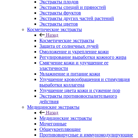
Экстракты плодов
Экстракты специй и пряностей
Экстракты фруктов
Экстракты других частей растений
Экстракты цветов
Косметические экстракты
Назад
Косметические экстракты
Защита от солнечных лучей
Омоложение и укрепление кожи
Регулирование выработки кожного жира
Смягчение кожи и улучшение ее
эластичности
Увлажнение и питание кожи
Улучшение кровообращения и стимуляция
выработки коллагена
Улучшение цвета кожи и сужение пор
Экстракты противовоспалительного
действия
Медицинские экстракты
Назад
Медицинские экстракты
Мочегонные
Общеукрепляющие
Противовирусные и иммуномодулирующие