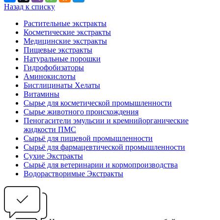
Назад к списку
Растительные экстракты
Косметические экстракты
Медицинские экстракты
Пищевые экстракты
Натуральные порошки
Гидрофобизаторы
Аминокислоты
Бисглицинаты Хелаты
Витамины
Сырье для косметической промышленности
Сырье животного происхождения
Пеногасители эмульсии и кремнийорганические
жидкости ПМС
Сырьё для пищевой промышленности
Сырьё для фармацевтической промышленности
Сухие Экстракты
Сырьё для ветеринарии и кормопроизводства
Водорастворимые Экстракты