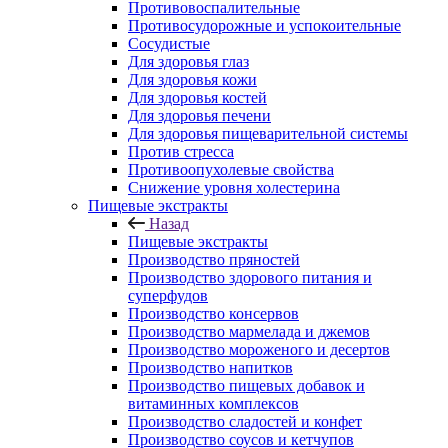
Противовоспалительные
Противосудорожные и успокоительные
Сосудистые
Для здоровья глаз
Для здоровья кожи
Для здоровья костей
Для здоровья печени
Для здоровья пищеварительной системы
Против стресса
Противоопухолевые свойства
Снижение уровня холестерина
Пищевые экстракты
Назад
Пищевые экстракты
Производство пряностей
Производство здорового питания и
суперфудов
Производство консервов
Производство мармелада и джемов
Производство мороженого и десертов
Производство напитков
Производство пищевых добавок и
витаминных комплексов
Производство сладостей и конфет
Производство соусов и кетчупов