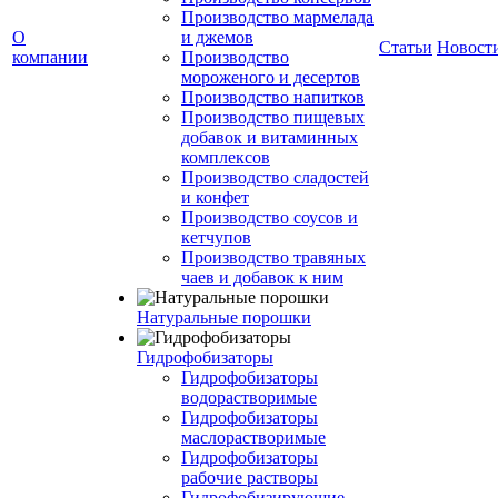
Производство мармелада
О
и джемов
Статьи
Новост
компании
Производство
мороженого и десертов
Производство напитков
Производство пищевых
добавок и витаминных
комплексов
Производство сладостей
и конфет
Производство соусов и
кетчупов
Производство травяных
чаев и добавок к ним
Натуральные порошки
Гидрофобизаторы
Гидрофобизаторы
водорастворимые
Гидрофобизаторы
маслорастворимые
Гидрофобизаторы
рабочие растворы
Гидрофобизирующие