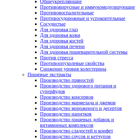
Общеукрепляющие
Противовирусные и иммуномодулирующие
Противовоспалительные
Противосудорожные и успокоительные
Сосудистые
Для здоровья глаз
Для здоровья кожи
Для здоровья костей
Для здоровья печени
Для здоровья пищеварительной системы
Против стресса
Противоопухолевые свойства
Снижение уровня холестерина
Пищевые экстракты
Производство пряностей
Производство здорового питания и
суперфудов
Производство консервов
Производство мармелада и джемов
Производство мороженого и десертов
Производство напитков
Производство пищевых добавок и
витаминных комплексов
Производство сладостей и конфет
Производство соусов и кетчупов