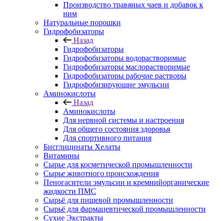
Производство травяных чаев и добавок к
ним
Натуральные порошки
Гидрофобизаторы
Назад
Гидрофобизаторы
Гидрофобизаторы водорастворимые
Гидрофобизаторы маслорастворимые
Гидрофобизаторы рабочие растворы
Гидрофобизирующие эмульсии
Аминокислоты
Назад
Аминокислоты
Для нервной системы и настроения
Для общего состояния здоровья
Для спортивного питания
Бисглицинаты Хелаты
Витамины
Сырье для косметической промышленности
Сырье животного происхождения
Пеногасители эмульсии и кремнийорганические
жидкости ПМС
Сырьё для пищевой промышленности
Сырьё для фармацевтической промышленности
Сухие Экстракты