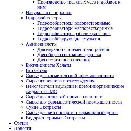
Производство травяных чаев и добавок к
ним
Натуральные порошки
Гидрофобизаторы
Гидрофобизаторы водорастворимые
Гидрофобизаторы маслорастворимые
Гидрофобизаторы рабочие растворы
Гидрофобизирующие эмульсии
Аминокислоты
Для нервной системы и настроения
Для общего состояния здоровья
Для спортивного питания
Бисглицинаты Хелаты
Витамины
Сырье для косметической промышленности
Сырье животного происхождения
Пеногасители эмульсии и кремнийорганические
жидкости ПМС
Сырьё для пищевой промышленности
Сырьё для фармацевтической промышленности
Сухие Экстракты
Сырьё для ветеринарии и кормопроизводства
Водорастворимые Экстракты
Статьи
Новости