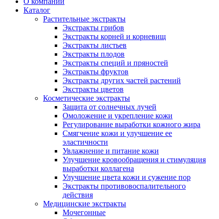
О компании
Каталог
Растительные экстракты
Экстракты грибов
Экстракты корней и корневищ
Экстракты листьев
Экстракты плодов
Экстракты специй и пряностей
Экстракты фруктов
Экстракты других частей растений
Экстракты цветов
Косметические экстракты
Защита от солнечных лучей
Омоложение и укрепление кожи
Регулирование выработки кожного жира
Смягчение кожи и улучшение ее
эластичности
Увлажнение и питание кожи
Улучшение кровообращения и стимуляция
выработки коллагена
Улучшение цвета кожи и сужение пор
Экстракты противовоспалительного
действия
Медицинские экстракты
Мочегонные