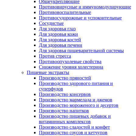
Общеукрепляющие
Противовирусные и иммуномодулирующие
Противовоспалительные
Противосудорожные и успокоительные
Сосудистые
Для здоровья глаз
Для здоровья кожи
Для здоровья костей
Для здоровья печени
Для здоровья пищеварительной системы
Против стресса
Противоопухолевые свойства
Снижение уровня холестерина
Пищевые экстракты
Производство пряностей
Производство здорового питания и
суперфудов
Производство консервов
Производство мармелада и джемов
Производство мороженого и десертов
Производство напитков
Производство пищевых добавок и
витаминных комплексов
Производство сладостей и конфет
Производство соусов и кетчупов