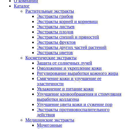
О компании
Каталог
Растительные экстракты
Экстракты грибов
Экстракты корней и корневищ
Экстракты листьев
Экстракты плодов
Экстракты специй и пряностей
Экстракты фруктов
Экстракты других частей растений
Экстракты цветов
Косметические экстракты
Защита от солнечных лучей
Омоложение и укрепление кожи
Регулирование выработки кожного жира
Смягчение кожи и улучшение ее
эластичности
Увлажнение и питание кожи
Улучшение кровообращения и стимуляция
выработки коллагена
Улучшение цвета кожи и сужение пор
Экстракты противовоспалительного
действия
Медицинские экстракты
Мочегонные