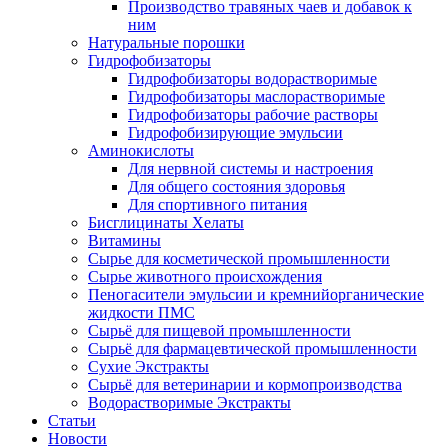
Производство травяных чаев и добавок к
ним
Натуральные порошки
Гидрофобизаторы
Гидрофобизаторы водорастворимые
Гидрофобизаторы маслорастворимые
Гидрофобизаторы рабочие растворы
Гидрофобизирующие эмульсии
Аминокислоты
Для нервной системы и настроения
Для общего состояния здоровья
Для спортивного питания
Бисглицинаты Хелаты
Витамины
Сырье для косметической промышленности
Сырье животного происхождения
Пеногасители эмульсии и кремнийорганические
жидкости ПМС
Сырьё для пищевой промышленности
Сырьё для фармацевтической промышленности
Сухие Экстракты
Сырьё для ветеринарии и кормопроизводства
Водорастворимые Экстракты
Статьи
Новости