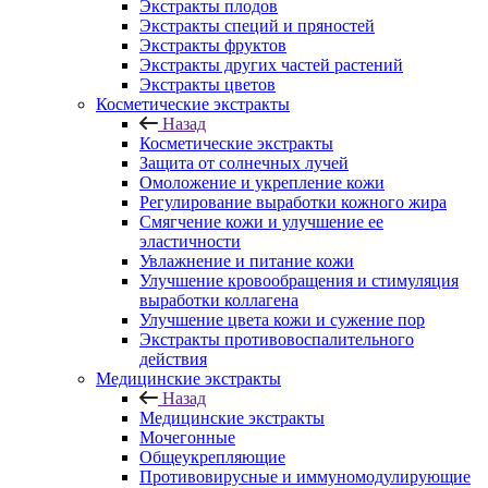
Экстракты плодов
Экстракты специй и пряностей
Экстракты фруктов
Экстракты других частей растений
Экстракты цветов
Косметические экстракты
Назад
Косметические экстракты
Защита от солнечных лучей
Омоложение и укрепление кожи
Регулирование выработки кожного жира
Смягчение кожи и улучшение ее
эластичности
Увлажнение и питание кожи
Улучшение кровообращения и стимуляция
выработки коллагена
Улучшение цвета кожи и сужение пор
Экстракты противовоспалительного
действия
Медицинские экстракты
Назад
Медицинские экстракты
Мочегонные
Общеукрепляющие
Противовирусные и иммуномодулирующие