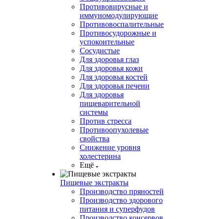
Противовирусные и
иммуномодулирующие
Противовоспалительные
Противосудорожные и
успокоительные
Сосудистые
Для здоровья глаз
Для здоровья кожи
Для здоровья костей
Для здоровья печени
Для здоровья
пищеварительной
системы
Против стресса
Противоопухолевые
свойства
Снижение уровня
холестерина
Ещё
Пищевые экстракты
Производство пряностей
Производство здорового
питания и суперфудов
Производство консервов