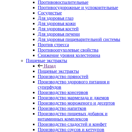
Противовоспалительные
Противосудорожные и успокоительные
Сосудистые
Для здоровья глаз
Для здоровья кожи
Для здоровья костей
Для здоровья печени
Для здоровья пищеварительной системы
Против стресса
Противоопухолевые свойства
Снижение уровня холестерина
Пищевые экстракты
Назад
Пищевые экстракты
Производство пряностей
Производство здорового питания и
суперфудов
Производство консервов
Производство мармелада и джемов
Производство мороженого и десертов
Производство напитков
Производство пищевых добавок и
витаминных комплексов
Производство сладостей и конфет
Производство соусов и кетчупов