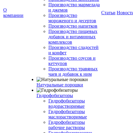
Производство мармелада
О
и джемов
Статьи
Новост
компании
Производство
мороженого и десертов
Производство напитков
Производство пищевых
добавок и витаминных
комплексов
Производство сладостей
и конфет
Производство соусов и
кетчупов
Производство травяных
чаев и добавок к ним
Натуральные порошки
Гидрофобизаторы
Гидрофобизаторы
водорастворимые
Гидрофобизаторы
маслорастворимые
Гидрофобизаторы
рабочие растворы
Гидрофобизирующие