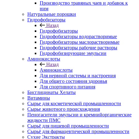
Производство травяных чаев и добавок к
ним
Натуральные порошки
Гидрофобизаторы
Назад
Гидрофобизаторы
Гидрофобизаторы водорастворимые
Гидрофобизаторы маслорастворимые
Гидрофобизаторы рабочие растворы
Гидрофобизирующие эмульсии
Аминокислоты
Назад
Аминокислоты
Для нервной системы и настроения
Для общего состояния здоровья
Для спортивного питания
Бисглицинаты Хелаты
Витамины
Сырье для косметической промышленности
Сырье животного происхождения
Пеногасители эмульсии и кремнийорганические
жидкости ПМС
Сырьё для пищевой промышленности
Сырьё для фармацевтической промышленности
Сухие Экстракты