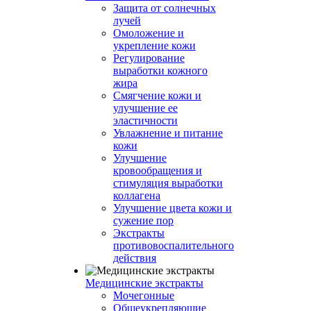
Защита от солнечных
лучей
Омоложение и
укрепление кожи
Регулирование
выработки кожного
жира
Смягчение кожи и
улучшение ее
эластичности
Увлажнение и питание
кожи
Улучшение
кровообращения и
стимуляция выработки
коллагена
Улучшение цвета кожи и
сужение пор
Экстракты
противовоспалительного
действия
Медицинские экстракты
Мочегонные
Общеукрепляющие