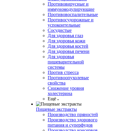
Противовирусные и
иммуномодулирующие
Противовоспалительные
Противосудорожные и
успокоительные
Сосудистые
Для здоровья глаз
Для здоровья кожи
Для здоровья костей
Для здоровья печени
Для здоровья
пищеварительной
системы
Против стресса
Противоопухолевые
свойства
Снижение уровня
холестерина
Ещё
Пищевые экстракты
Производство пряностей
Производство здорового
питания и суперфудов
Производство консервов