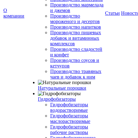
Производство мармелада
О
и джемов
Статьи
Новост
компании
Производство
мороженого и десертов
Производство напитков
Производство пищевых
добавок и витаминных
комплексов
Производство сладостей
и конфет
Производство соусов и
кетчупов
Производство травяных
чаев и добавок к ним
Натуральные порошки
Гидрофобизаторы
Гидрофобизаторы
водорастворимые
Гидрофобизаторы
маслорастворимые
Гидрофобизаторы
рабочие растворы
Гидрофобизирующие