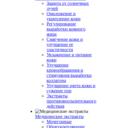
Защита от солнечных
лучей
Омоложение и
укрепление кожи
Регулирование
выработки кожного
жира
Смягчение кожи и
улучшение ее
эластичности
Увлажнение и питание
кожи
Улучшение
кровообращения и
стимуляция выработки
коллагена
Улучшение цвета кожи и
сужение пор
Экстракты
противовоспалительного
действия
Медицинские экстракты
Мочегонные
Общеукрепляющие