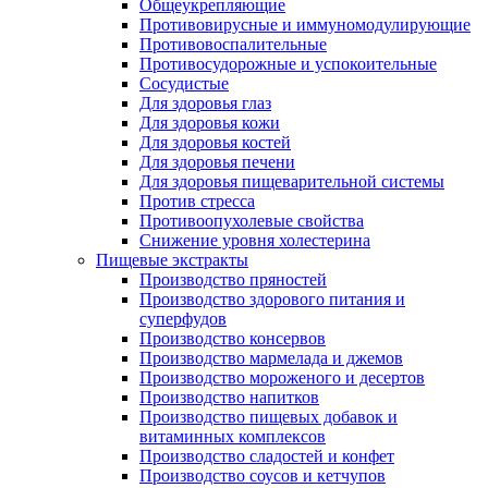
Общеукрепляющие
Противовирусные и иммуномодулирующие
Противовоспалительные
Противосудорожные и успокоительные
Сосудистые
Для здоровья глаз
Для здоровья кожи
Для здоровья костей
Для здоровья печени
Для здоровья пищеварительной системы
Против стресса
Противоопухолевые свойства
Снижение уровня холестерина
Пищевые экстракты
Производство пряностей
Производство здорового питания и
суперфудов
Производство консервов
Производство мармелада и джемов
Производство мороженого и десертов
Производство напитков
Производство пищевых добавок и
витаминных комплексов
Производство сладостей и конфет
Производство соусов и кетчупов