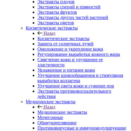
Экстракты плодов
Экстракты специй и пряностей
Экстракты фруктов
Экстракты других частей растений
Экстракты цветов
Косметические экстракты
Назад
Косметические экстракты
Защита от солнечных лучей
Омоложение и укрепление кожи
Регулирование выработки кожного жира
Смягчение кожи и улучшение ее
эластичности
Увлажнение и питание кожи
Улучшение кровообращения и стимуляция
выработки коллагена
Улучшение цвета кожи и сужение пор
Экстракты противовоспалительного
действия
Медицинские экстракты
Назад
Медицинские экстракты
Мочегонные
Общеукрепляющие
Противовирусные и иммуномодулирующие