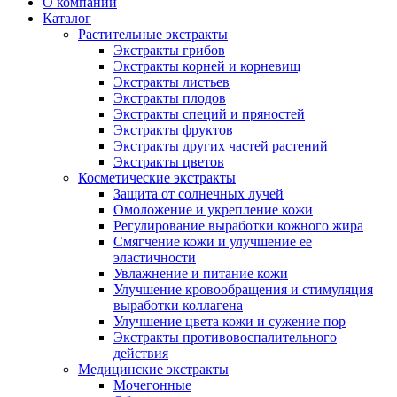
О компании
Каталог
Растительные экстракты
Экстракты грибов
Экстракты корней и корневищ
Экстракты листьев
Экстракты плодов
Экстракты специй и пряностей
Экстракты фруктов
Экстракты других частей растений
Экстракты цветов
Косметические экстракты
Защита от солнечных лучей
Омоложение и укрепление кожи
Регулирование выработки кожного жира
Смягчение кожи и улучшение ее
эластичности
Увлажнение и питание кожи
Улучшение кровообращения и стимуляция
выработки коллагена
Улучшение цвета кожи и сужение пор
Экстракты противовоспалительного
действия
Медицинские экстракты
Мочегонные