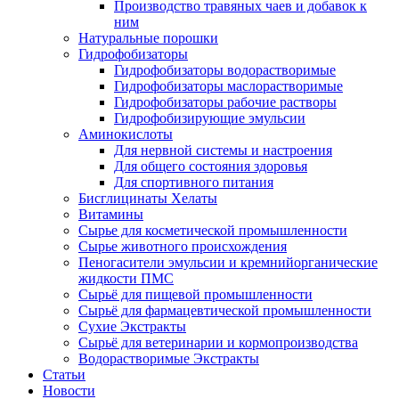
Производство травяных чаев и добавок к
ним
Натуральные порошки
Гидрофобизаторы
Гидрофобизаторы водорастворимые
Гидрофобизаторы маслорастворимые
Гидрофобизаторы рабочие растворы
Гидрофобизирующие эмульсии
Аминокислоты
Для нервной системы и настроения
Для общего состояния здоровья
Для спортивного питания
Бисглицинаты Хелаты
Витамины
Сырье для косметической промышленности
Сырье животного происхождения
Пеногасители эмульсии и кремнийорганические
жидкости ПМС
Сырьё для пищевой промышленности
Сырьё для фармацевтической промышленности
Сухие Экстракты
Сырьё для ветеринарии и кормопроизводства
Водорастворимые Экстракты
Статьи
Новости