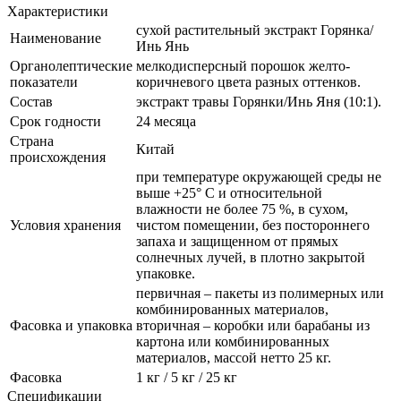
Характеристики
сухой растительный экстракт Горянка/
Наименование
Инь Янь
Органолептические
мелкодисперсный порошок желто-
показатели
коричневого цвета разных оттенков.
Состав
экстракт травы Горянки/Инь Яня (10:1).
Срок годности
24 месяца
Страна
Китай
происхождения
при температуре окружающей среды не
выше +25° С и относительной
влажности не более 75 %, в сухом,
Условия хранения
чистом помещении, без постороннего
запаха и защищенном от прямых
солнечных лучей, в плотно закрытой
упаковке.
первичная – пакеты из полимерных или
комбинированных материалов,
Фасовка и упаковка
вторичная – коробки или барабаны из
картона или комбинированных
материалов, массой нетто 25 кг.
Фасовка
1 кг / 5 кг / 25 кг
Спецификации