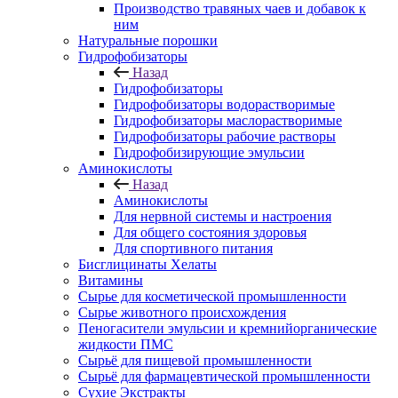
Производство травяных чаев и добавок к
ним
Натуральные порошки
Гидрофобизаторы
Назад
Гидрофобизаторы
Гидрофобизаторы водорастворимые
Гидрофобизаторы маслорастворимые
Гидрофобизаторы рабочие растворы
Гидрофобизирующие эмульсии
Аминокислоты
Назад
Аминокислоты
Для нервной системы и настроения
Для общего состояния здоровья
Для спортивного питания
Бисглицинаты Хелаты
Витамины
Сырье для косметической промышленности
Сырье животного происхождения
Пеногасители эмульсии и кремнийорганические
жидкости ПМС
Сырьё для пищевой промышленности
Сырьё для фармацевтической промышленности
Сухие Экстракты