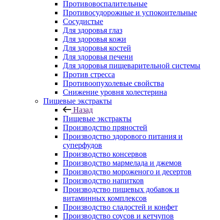
Противовоспалительные
Противосудорожные и успокоительные
Сосудистые
Для здоровья глаз
Для здоровья кожи
Для здоровья костей
Для здоровья печени
Для здоровья пищеварительной системы
Против стресса
Противоопухолевые свойства
Снижение уровня холестерина
Пищевые экстракты
Назад
Пищевые экстракты
Производство пряностей
Производство здорового питания и
суперфудов
Производство консервов
Производство мармелада и джемов
Производство мороженого и десертов
Производство напитков
Производство пищевых добавок и
витаминных комплексов
Производство сладостей и конфет
Производство соусов и кетчупов