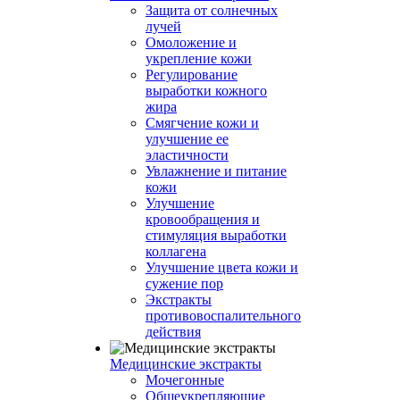
Защита от солнечных
лучей
Омоложение и
укрепление кожи
Регулирование
выработки кожного
жира
Смягчение кожи и
улучшение ее
эластичности
Увлажнение и питание
кожи
Улучшение
кровообращения и
стимуляция выработки
коллагена
Улучшение цвета кожи и
сужение пор
Экстракты
противовоспалительного
действия
Медицинские экстракты
Мочегонные
Общеукрепляющие