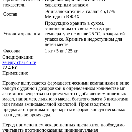
показатели
характерным запахом
Эпигаллокатехин-3-галлат 45,17%
Состав
Методика ВЖЭХ
Продукцию хранить в сухом,
защищённом от света месте, при
Условия хранения
температуре не выше 25 °C, в закрытой
упаковке. Хранить в недоступном для
детей месте.
Фасовка
1 кг / 5 кг / 25 кг
Спецификации
zelenjy-chai-45-re
72.4 Кб
Применение
Продукт выпускается фармацевтическими компаниями в виде
капсул с удобной дозировкой в определенном количестве мг
активного вещества на прием часто с добавлением полезных
масел, например, льняного масла, богатого омега 3 кислотами,
или гамма аминомасляной кислотой. Производители
предлагают принимать препараты в форме капсул несколько
раз в день во время еды.
Перед применением лекарственных препаратов необходимо
учитывать противопоказания: индивидуальная