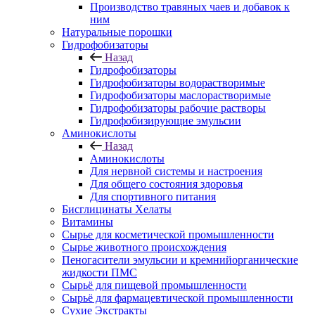
Производство травяных чаев и добавок к
ним
Натуральные порошки
Гидрофобизаторы
Назад
Гидрофобизаторы
Гидрофобизаторы водорастворимые
Гидрофобизаторы маслорастворимые
Гидрофобизаторы рабочие растворы
Гидрофобизирующие эмульсии
Аминокислоты
Назад
Аминокислоты
Для нервной системы и настроения
Для общего состояния здоровья
Для спортивного питания
Бисглицинаты Хелаты
Витамины
Сырье для косметической промышленности
Сырье животного происхождения
Пеногасители эмульсии и кремнийорганические
жидкости ПМС
Сырьё для пищевой промышленности
Сырьё для фармацевтической промышленности
Сухие Экстракты