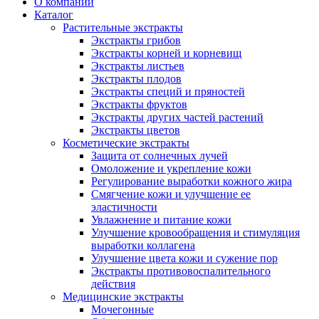
О компании
Каталог
Растительные экстракты
Экстракты грибов
Экстракты корней и корневищ
Экстракты листьев
Экстракты плодов
Экстракты специй и пряностей
Экстракты фруктов
Экстракты других частей растений
Экстракты цветов
Косметические экстракты
Защита от солнечных лучей
Омоложение и укрепление кожи
Регулирование выработки кожного жира
Смягчение кожи и улучшение ее
эластичности
Увлажнение и питание кожи
Улучшение кровообращения и стимуляция
выработки коллагена
Улучшение цвета кожи и сужение пор
Экстракты противовоспалительного
действия
Медицинские экстракты
Мочегонные