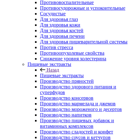
Противовоспалительные
Противосудорожные и успокоительные
Сосудистые
Для здоровья глаз
Для здоровья кожи
Для здоровья костей
Для здоровья печени
Для здоровья пищеварительной системы
Против стресса
Противоопухолевые свойства
Снижение уровня холестерина
Пищевые экстракты
Назад
Пищевые экстракты
Производство пряностей
Производство здорового питания и
суперфудов
Производство консервов
Производство мармелада и джемов
Производство мороженого и десертов
Производство напитков
Производство пищевых добавок и
витаминных комплексов
Производство сладостей и конфет
Производство соусов и кетчупов