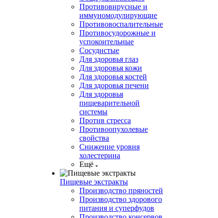
Противовирусные и
иммуномодулирующие
Противовоспалительные
Противосудорожные и
успокоительные
Сосудистые
Для здоровья глаз
Для здоровья кожи
Для здоровья костей
Для здоровья печени
Для здоровья
пищеварительной
системы
Против стресса
Противоопухолевые
свойства
Снижение уровня
холестерина
Ещё
Пищевые экстракты
Производство пряностей
Производство здорового
питания и суперфудов
Производство консервов