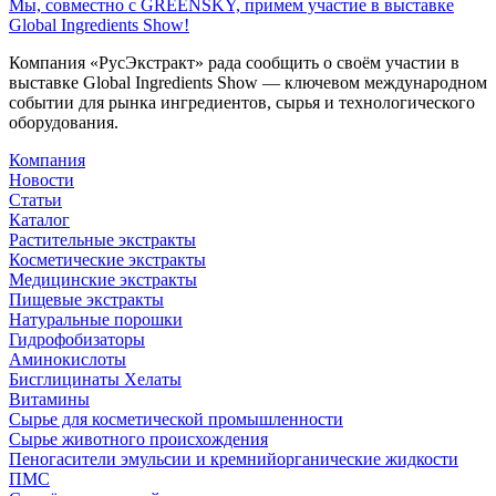
Мы, совместно с GREENSKY, примем участие в выставке
Global Ingredients Show!
Компания «РусЭкстракт» рада сообщить о своём участии в
выставке Global Ingredients Show — ключевом международном
событии для рынка ингредиентов, сырья и технологического
оборудования.
Компания
Новости
Статьи
Каталог
Растительные экстракты
Косметические экстракты
Медицинские экстракты
Пищевые экстракты
Натуральные порошки
Гидрофобизаторы
Аминокислоты
Бисглицинаты Хелаты
Витамины
Сырье для косметической промышленности
Сырье животного происхождения
Пеногасители эмульсии и кремнийорганические жидкости
ПМС