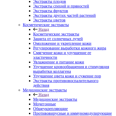
Экстракты плодов
Экстракты специй и пряностей
Экстракты фруктов
Экстракты других частей растений
Экстракты цветов
Косметические экстракты
Назад
Косметические экстракты
Защита от солнечных лучей
Омоложение и укрепление кожи
Регулирование выработки кожного жира
Смягчение кожи и улучшение ее
эластичности
Увлажнение и питание кожи
Улучшение кровообращения и стимуляция
выработки коллагена
Улучшение цвета кожи и сужение пор
Экстракты противовоспалительного
действия
Медицинские экстракты
Назад
Медицинские экстракты
Мочегонные
Общеукрепляющие
Противовирусные и иммуномодулирующие