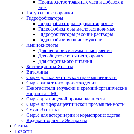
Производство травяных чаев и добавок к
ним
Натуральные порошки
Гидрофобизаторы
Гидрофобизаторы водорастворимые
Гидрофобизаторы маслорастворимые
Гидрофобизаторы рабочие растворы
Гидрофобизирующие эмульсии
Аминокислоты
Для нервной системы и настроения
Для общего состояния здоровья
Для спортивного питания
Бисглицинаты Хелаты
Витамины
Сырье для косметической промышленности
Сырье животного происхождения
Пеногасители эмульсии и кремнийорганические
жидкости ПМС
Сырьё для пищевой промышленности
Сырьё для фармацевтической промышленности
Сухие Экстракты
Сырьё для ветеринарии и кормопроизводства
Водорастворимые Экстракты
Статьи
Новости