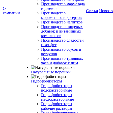
Производство мармелада
О
и джемов
Статьи
Новост
компании
Производство
мороженого и десертов
Производство напитков
Производство пищевых
добавок и витаминных
комплексов
Производство сладостей
и конфет
Производство соусов и
кетчупов
Производство травяных
чаев и добавок к ним
Натуральные порошки
Гидрофобизаторы
Гидрофобизаторы
водорастворимые
Гидрофобизаторы
маслорастворимые
Гидрофобизаторы
рабочие растворы
Гидрофобизирующие