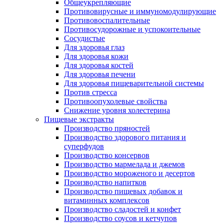
Общеукрепляющие
Противовирусные и иммуномодулирующие
Противовоспалительные
Противосудорожные и успокоительные
Сосудистые
Для здоровья глаз
Для здоровья кожи
Для здоровья костей
Для здоровья печени
Для здоровья пищеварительной системы
Против стресса
Противоопухолевые свойства
Снижение уровня холестерина
Пищевые экстракты
Производство пряностей
Производство здорового питания и
суперфудов
Производство консервов
Производство мармелада и джемов
Производство мороженого и десертов
Производство напитков
Производство пищевых добавок и
витаминных комплексов
Производство сладостей и конфет
Производство соусов и кетчупов