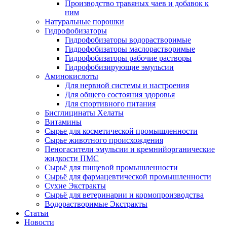
Производство травяных чаев и добавок к
ним
Натуральные порошки
Гидрофобизаторы
Гидрофобизаторы водорастворимые
Гидрофобизаторы маслорастворимые
Гидрофобизаторы рабочие растворы
Гидрофобизирующие эмульсии
Аминокислоты
Для нервной системы и настроения
Для общего состояния здоровья
Для спортивного питания
Бисглицинаты Хелаты
Витамины
Сырье для косметической промышленности
Сырье животного происхождения
Пеногасители эмульсии и кремнийорганические
жидкости ПМС
Сырьё для пищевой промышленности
Сырьё для фармацевтической промышленности
Сухие Экстракты
Сырьё для ветеринарии и кормопроизводства
Водорастворимые Экстракты
Статьи
Новости