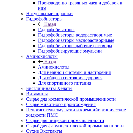
Производство травяных чаев и добавок к
ним
Натуральные порошки
Гидрофобизаторы
Назад
Гидрофобизаторы
Гидрофобизаторы водорастворимые
Гидрофобизаторы маслорастворимые
Гидрофобизаторы рабочие растворы
Гидрофобизирующие эмульсии
Аминокислоты
Назад
Аминокислоты
Для нервной системы и настроения
Для общего состояния здоровья
Для спортивного питания
Бисглицинаты Хелаты
Витамины
Сырье для косметической промышленности
Сырье животного происхождения
Пеногасители эмульсии и кремнийорганические
жидкости ПМС
Сырьё для пищевой промышленности
Сырьё для фармацевтической промышленности
Сухие Экстракты