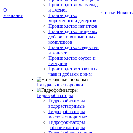
Производство мармелада
О
и джемов
Статьи
Новост
компании
Производство
мороженого и десертов
Производство напитков
Производство пищевых
добавок и витаминных
комплексов
Производство сладостей
и конфет
Производство соусов и
кетчупов
Производство травяных
чаев и добавок к ним
Натуральные порошки
Гидрофобизаторы
Гидрофобизаторы
водорастворимые
Гидрофобизаторы
маслорастворимые
Гидрофобизаторы
рабочие растворы
Гидрофобизирующие