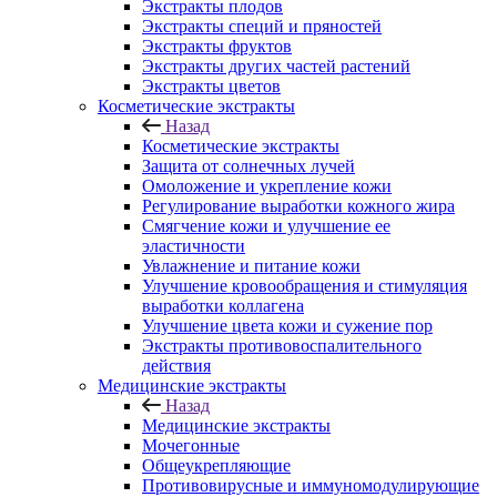
Экстракты плодов
Экстракты специй и пряностей
Экстракты фруктов
Экстракты других частей растений
Экстракты цветов
Косметические экстракты
Назад
Косметические экстракты
Защита от солнечных лучей
Омоложение и укрепление кожи
Регулирование выработки кожного жира
Смягчение кожи и улучшение ее
эластичности
Увлажнение и питание кожи
Улучшение кровообращения и стимуляция
выработки коллагена
Улучшение цвета кожи и сужение пор
Экстракты противовоспалительного
действия
Медицинские экстракты
Назад
Медицинские экстракты
Мочегонные
Общеукрепляющие
Противовирусные и иммуномодулирующие