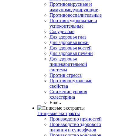
Противовирусные и
иммуномодулирующие
Противовоспалительные
Противосудорожные и
успокоительные
Сосудистые
Для здоровья глаз
Для здоровья кожи
Для здоровья костей
Для здоровья печени
Для здоровья
пищеварительной
системы
Против стресса
Противоопухолевые
свойства
Снижение уровня
холестерина
Ещё
Пищевые экстракты
Производство пряностей
Производство здорового
питания и суперфудов
Производство консервов