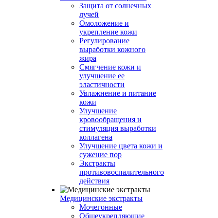
Защита от солнечных
лучей
Омоложение и
укрепление кожи
Регулирование
выработки кожного
жира
Смягчение кожи и
улучшение ее
эластичности
Увлажнение и питание
кожи
Улучшение
кровообращения и
стимуляция выработки
коллагена
Улучшение цвета кожи и
сужение пор
Экстракты
противовоспалительного
действия
Медицинские экстракты
Мочегонные
Общеукрепляющие