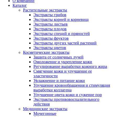
О компании
Каталог
Растительные экстракты
Экстракты грибов
Экстракты корней и корневищ
Экстракты листьев
Экстракты плодов
Экстракты специй и пряностей
Экстракты фруктов
Экстракты других частей растений
Экстракты цветов
Косметические экстракты
Защита от солнечных лучей
Омоложение и укрепление кожи
Регулирование выработки кожного жира
Смягчение кожи и улучшение ее
эластичности
Увлажнение и питание кожи
Улучшение кровообращения и стимуляция
выработки коллагена
Улучшение цвета кожи и сужение пор
Экстракты противовоспалительного
действия
Медицинские экстракты
Мочегонные