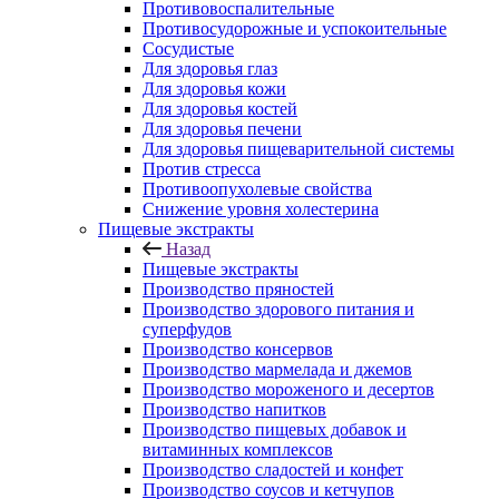
Противовоспалительные
Противосудорожные и успокоительные
Сосудистые
Для здоровья глаз
Для здоровья кожи
Для здоровья костей
Для здоровья печени
Для здоровья пищеварительной системы
Против стресса
Противоопухолевые свойства
Снижение уровня холестерина
Пищевые экстракты
Назад
Пищевые экстракты
Производство пряностей
Производство здорового питания и
суперфудов
Производство консервов
Производство мармелада и джемов
Производство мороженого и десертов
Производство напитков
Производство пищевых добавок и
витаминных комплексов
Производство сладостей и конфет
Производство соусов и кетчупов