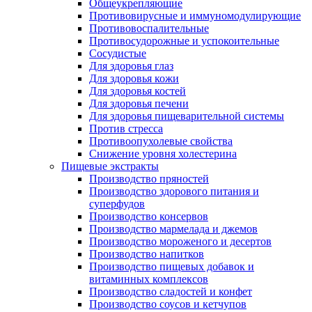
Общеукрепляющие
Противовирусные и иммуномодулирующие
Противовоспалительные
Противосудорожные и успокоительные
Сосудистые
Для здоровья глаз
Для здоровья кожи
Для здоровья костей
Для здоровья печени
Для здоровья пищеварительной системы
Против стресса
Противоопухолевые свойства
Снижение уровня холестерина
Пищевые экстракты
Производство пряностей
Производство здорового питания и
суперфудов
Производство консервов
Производство мармелада и джемов
Производство мороженого и десертов
Производство напитков
Производство пищевых добавок и
витаминных комплексов
Производство сладостей и конфет
Производство соусов и кетчупов