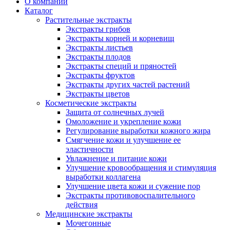
О компании
Каталог
Растительные экстракты
Экстракты грибов
Экстракты корней и корневищ
Экстракты листьев
Экстракты плодов
Экстракты специй и пряностей
Экстракты фруктов
Экстракты других частей растений
Экстракты цветов
Косметические экстракты
Защита от солнечных лучей
Омоложение и укрепление кожи
Регулирование выработки кожного жира
Смягчение кожи и улучшение ее
эластичности
Увлажнение и питание кожи
Улучшение кровообращения и стимуляция
выработки коллагена
Улучшение цвета кожи и сужение пор
Экстракты противовоспалительного
действия
Медицинские экстракты
Мочегонные