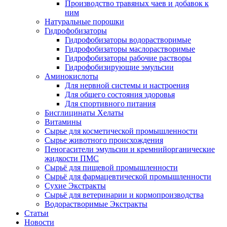
Производство травяных чаев и добавок к
ним
Натуральные порошки
Гидрофобизаторы
Гидрофобизаторы водорастворимые
Гидрофобизаторы маслорастворимые
Гидрофобизаторы рабочие растворы
Гидрофобизирующие эмульсии
Аминокислоты
Для нервной системы и настроения
Для общего состояния здоровья
Для спортивного питания
Бисглицинаты Хелаты
Витамины
Сырье для косметической промышленности
Сырье животного происхождения
Пеногасители эмульсии и кремнийорганические
жидкости ПМС
Сырьё для пищевой промышленности
Сырьё для фармацевтической промышленности
Сухие Экстракты
Сырьё для ветеринарии и кормопроизводства
Водорастворимые Экстракты
Статьи
Новости