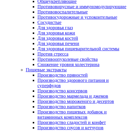
Общеукрепляющие
Противовирусные и иммуномодулирующие
Противовоспалительные
Противосудорожные и успокоительные
Сосудистые
Для здоровья глаз
Для здоровья кожи
Для здоровья костей
Для здоровья печени
Для здоровья пищеварительной системы
Против стресса
Противоопухолевые свойства
Снижение уровня холестерина
Пищевые экстракты
Производство пряностей
Производство здорового питания и
суперфудов
Производство консервов
Производство мармелада и джемов
Производство мороженого и десертов
Производство напитков
Производство пищевых добавок и
витаминных комплексов
Производство сладостей и конфет
Производство соусов и кетчупов