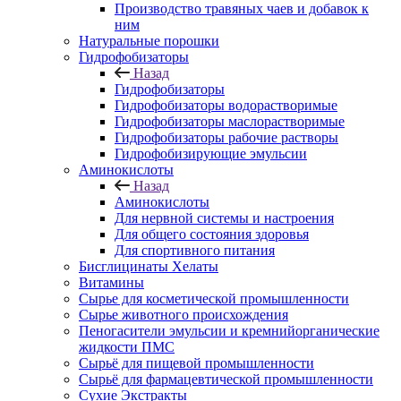
Производство травяных чаев и добавок к
ним
Натуральные порошки
Гидрофобизаторы
Назад
Гидрофобизаторы
Гидрофобизаторы водорастворимые
Гидрофобизаторы маслорастворимые
Гидрофобизаторы рабочие растворы
Гидрофобизирующие эмульсии
Аминокислоты
Назад
Аминокислоты
Для нервной системы и настроения
Для общего состояния здоровья
Для спортивного питания
Бисглицинаты Хелаты
Витамины
Сырье для косметической промышленности
Сырье животного происхождения
Пеногасители эмульсии и кремнийорганические
жидкости ПМС
Сырьё для пищевой промышленности
Сырьё для фармацевтической промышленности
Сухие Экстракты