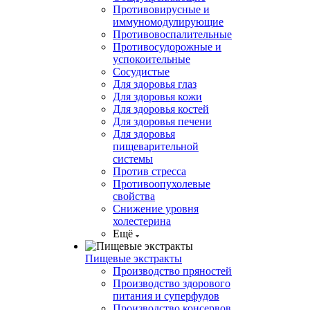
Противовирусные и
иммуномодулирующие
Противовоспалительные
Противосудорожные и
успокоительные
Сосудистые
Для здоровья глаз
Для здоровья кожи
Для здоровья костей
Для здоровья печени
Для здоровья
пищеварительной
системы
Против стресса
Противоопухолевые
свойства
Снижение уровня
холестерина
Ещё
Пищевые экстракты
Производство пряностей
Производство здорового
питания и суперфудов
Производство консервов