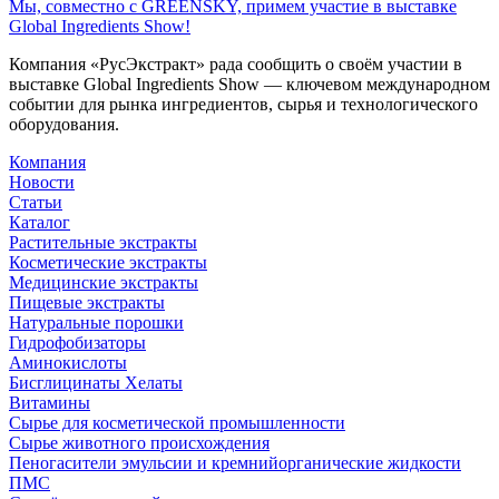
Мы, совместно с GREENSKY, примем участие в выставке
Global Ingredients Show!
Компания «РусЭкстракт» рада сообщить о своём участии в
выставке Global Ingredients Show — ключевом международном
событии для рынка ингредиентов, сырья и технологического
оборудования.
Компания
Новости
Статьи
Каталог
Растительные экстракты
Косметические экстракты
Медицинские экстракты
Пищевые экстракты
Натуральные порошки
Гидрофобизаторы
Аминокислоты
Бисглицинаты Хелаты
Витамины
Сырье для косметической промышленности
Сырье животного происхождения
Пеногасители эмульсии и кремнийорганические жидкости
ПМС