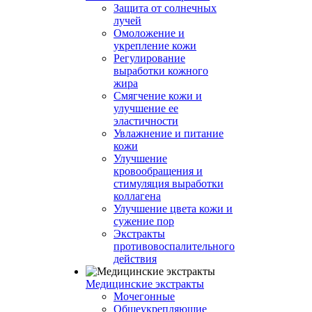
Защита от солнечных
лучей
Омоложение и
укрепление кожи
Регулирование
выработки кожного
жира
Смягчение кожи и
улучшение ее
эластичности
Увлажнение и питание
кожи
Улучшение
кровообращения и
стимуляция выработки
коллагена
Улучшение цвета кожи и
сужение пор
Экстракты
противовоспалительного
действия
Медицинские экстракты
Мочегонные
Общеукрепляющие