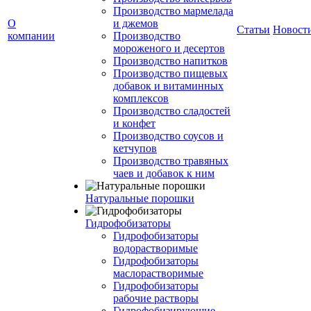
Производство мармелада
О
и джемов
Статьи
Новост
компании
Производство
мороженого и десертов
Производство напитков
Производство пищевых
добавок и витаминных
комплексов
Производство сладостей
и конфет
Производство соусов и
кетчупов
Производство травяных
чаев и добавок к ним
Натуральные порошки
Гидрофобизаторы
Гидрофобизаторы
водорастворимые
Гидрофобизаторы
маслорастворимые
Гидрофобизаторы
рабочие растворы
Гидрофобизирующие