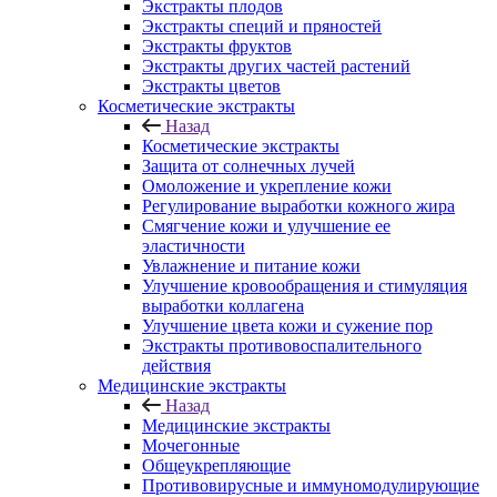
Экстракты плодов
Экстракты специй и пряностей
Экстракты фруктов
Экстракты других частей растений
Экстракты цветов
Косметические экстракты
Назад
Косметические экстракты
Защита от солнечных лучей
Омоложение и укрепление кожи
Регулирование выработки кожного жира
Смягчение кожи и улучшение ее
эластичности
Увлажнение и питание кожи
Улучшение кровообращения и стимуляция
выработки коллагена
Улучшение цвета кожи и сужение пор
Экстракты противовоспалительного
действия
Медицинские экстракты
Назад
Медицинские экстракты
Мочегонные
Общеукрепляющие
Противовирусные и иммуномодулирующие