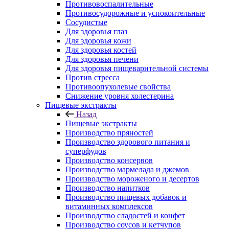
Противовоспалительные
Противосудорожные и успокоительные
Сосудистые
Для здоровья глаз
Для здоровья кожи
Для здоровья костей
Для здоровья печени
Для здоровья пищеварительной системы
Против стресса
Противоопухолевые свойства
Снижение уровня холестерина
Пищевые экстракты
Назад
Пищевые экстракты
Производство пряностей
Производство здорового питания и
суперфудов
Производство консервов
Производство мармелада и джемов
Производство мороженого и десертов
Производство напитков
Производство пищевых добавок и
витаминных комплексов
Производство сладостей и конфет
Производство соусов и кетчупов