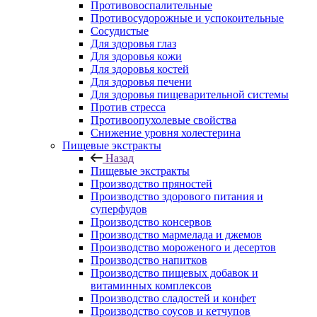
Противовоспалительные
Противосудорожные и успокоительные
Сосудистые
Для здоровья глаз
Для здоровья кожи
Для здоровья костей
Для здоровья печени
Для здоровья пищеварительной системы
Против стресса
Противоопухолевые свойства
Снижение уровня холестерина
Пищевые экстракты
Назад
Пищевые экстракты
Производство пряностей
Производство здорового питания и
суперфудов
Производство консервов
Производство мармелада и джемов
Производство мороженого и десертов
Производство напитков
Производство пищевых добавок и
витаминных комплексов
Производство сладостей и конфет
Производство соусов и кетчупов