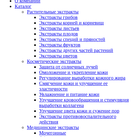
О компании
Каталог
Растительные экстракты
Экстракты грибов
Экстракты корней и корневищ
Экстракты листьев
Экстракты плодов
Экстракты специй и пряностей
Экстракты фруктов
Экстракты других частей растений
Экстракты цветов
Косметические экстракты
Защита от солнечных лучей
Омоложение и укрепление кожи
Регулирование выработки кожного жира
Смягчение кожи и улучшение ее
эластичности
Увлажнение и питание кожи
Улучшение кровообращения и стимуляция
выработки коллагена
Улучшение цвета кожи и сужение пор
Экстракты противовоспалительного
действия
Медицинские экстракты
Мочегонные