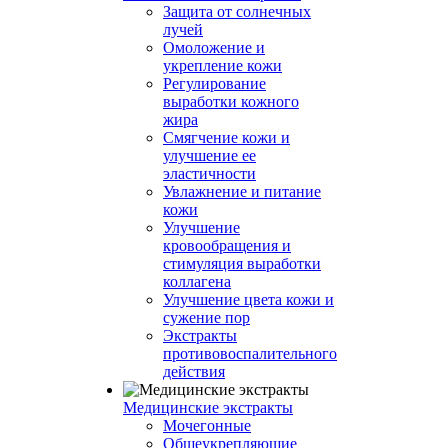
Защита от солнечных
лучей
Омоложение и
укрепление кожи
Регулирование
выработки кожного
жира
Смягчение кожи и
улучшение ее
эластичности
Увлажнение и питание
кожи
Улучшение
кровообращения и
стимуляция выработки
коллагена
Улучшение цвета кожи и
сужение пор
Экстракты
противовоспалительного
действия
Медицинские экстракты
Мочегонные
Общеукрепляющие