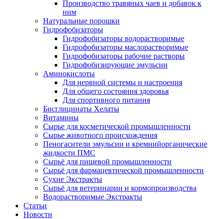
Производство травяных чаев и добавок к
ним
Натуральные порошки
Гидрофобизаторы
Гидрофобизаторы водорастворимые
Гидрофобизаторы маслорастворимые
Гидрофобизаторы рабочие растворы
Гидрофобизирующие эмульсии
Аминокислоты
Для нервной системы и настроения
Для общего состояния здоровья
Для спортивного питания
Бисглицинаты Хелаты
Витамины
Сырье для косметической промышленности
Сырье животного происхождения
Пеногасители эмульсии и кремнийорганические
жидкости ПМС
Сырьё для пищевой промышленности
Сырьё для фармацевтической промышленности
Сухие Экстракты
Сырьё для ветеринарии и кормопроизводства
Водорастворимые Экстракты
Статьи
Новости