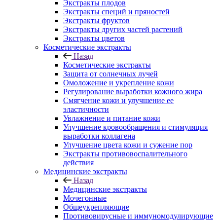
Экстракты плодов
Экстракты специй и пряностей
Экстракты фруктов
Экстракты других частей растений
Экстракты цветов
Косметические экстракты
Назад
Косметические экстракты
Защита от солнечных лучей
Омоложение и укрепление кожи
Регулирование выработки кожного жира
Смягчение кожи и улучшение ее
эластичности
Увлажнение и питание кожи
Улучшение кровообращения и стимуляция
выработки коллагена
Улучшение цвета кожи и сужение пор
Экстракты противовоспалительного
действия
Медицинские экстракты
Назад
Медицинские экстракты
Мочегонные
Общеукрепляющие
Противовирусные и иммуномодулирующие