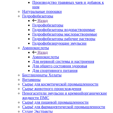
Производство травяных чаев и добавок к
ним
Натуральные порошки
Гидрофобизаторы
Назад
Гидрофобизаторы
Гидрофобизаторы водорастворимые
Гидрофобизаторы маслорастворимые
Гидрофобизаторы рабочие растворы
Гидрофобизирующие эмульсии
Аминокислоты
Назад
Аминокислоты
Для нервной системы и настроения
Для общего состояния здоровья
Для спортивного питания
Бисглицинаты Хелаты
Витамины
Сырье для косметической промышленности
Сырье животного происхождения
Пеногасители эмульсии и кремнийорганические
жидкости ПМС
Сырьё для пищевой промышленности
Сырьё для фармацевтической промышленности
Сухие Экстракты