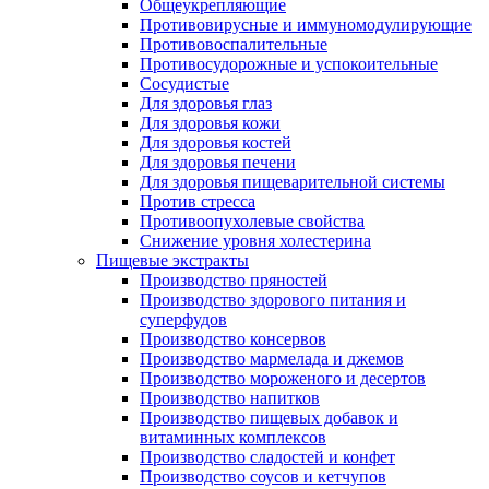
Общеукрепляющие
Противовирусные и иммуномодулирующие
Противовоспалительные
Противосудорожные и успокоительные
Сосудистые
Для здоровья глаз
Для здоровья кожи
Для здоровья костей
Для здоровья печени
Для здоровья пищеварительной системы
Против стресса
Противоопухолевые свойства
Снижение уровня холестерина
Пищевые экстракты
Производство пряностей
Производство здорового питания и
суперфудов
Производство консервов
Производство мармелада и джемов
Производство мороженого и десертов
Производство напитков
Производство пищевых добавок и
витаминных комплексов
Производство сладостей и конфет
Производство соусов и кетчупов