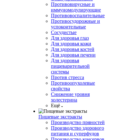
Противовирусные и
иммуномодулирующие
Противовоспалительные
Противосудорожные и
успокоительные
Сосудистые
Для здоровья глаз
Для здоровья кожи
Для здоровья костей
Для здоровья печени
Для здоровья
пищеварительной
системы
Против стресса
Противоопухолевые
свойства
Снижение уровня
холестерина
Ещё
Пищевые экстракты
Производство пряностей
Производство здорового
питания и суперфудов
Производство консервов