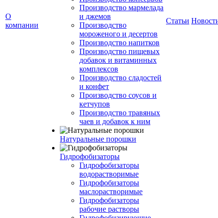
Производство мармелада
О
и джемов
Статьи
Новост
компании
Производство
мороженого и десертов
Производство напитков
Производство пищевых
добавок и витаминных
комплексов
Производство сладостей
и конфет
Производство соусов и
кетчупов
Производство травяных
чаев и добавок к ним
Натуральные порошки
Гидрофобизаторы
Гидрофобизаторы
водорастворимые
Гидрофобизаторы
маслорастворимые
Гидрофобизаторы
рабочие растворы
Гидрофобизирующие